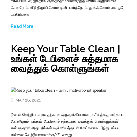
காலையில்
எழுந்தோம்
;
குளித்தோம்;உணவருந்தினோம்
;
அலுவலகம்
சென்றோம்
;
வீடு
திரும்பினோம்
;
டி.வி
.
பார்த்தோம்
;
தூங்கினோம்
என
ஒரே
மாதிரியான
Read More
Keep Your Table Clean |
உங்கள் டேபிளைச் சுத்தமாக
வைத்துக் கொள்ளுங்கள்
MAY 28, 2021
நீங்கள்
வெற்றியாளராவதற்கான
ஒரு
முக்கியமான
ரகசியத்தை
பார்க்கப்
போகிறோம்
.
‘
உங்கள
ட
ேபிளைச்
சுத்தமாக
வைத்துக்
கொள்ளுங்கள்
‘
என்பதுதான்
அது
.
நீங்கள்
ஆச்சரியத்துடன்
கேட்கலாம்
… “
இத
எப
்படி
என்னை
வெற்றியாளனாக்கும்
?”
என்று
.