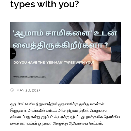
types with you?
MAY 28, 2023
ஒரு மிகப் பெரிய நிறுவனத்தின் முதலாளிக்கு மூன்று மகன்கள்
இருந்தனர். அவர்களில் யாரிடம் அந்த நிறுவனத்தின் பொறுப்பை
ஒப்படைப்பது என்று குழப்பம் அவருக்கு ஏற்பட்டது. நமக்கு மிக நெருங்கிய
பணக்கார நண்பர் ஒருவரை அழைத்து ஆலோசனை கேட்டார்.