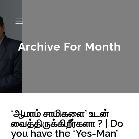
Archive For Month
‘ஆமாம் சாமிகளை’ உடன்
வைத்திருக்கிறீர்களா ? | Do
you have the ‘Yes-Man’