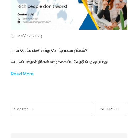
MAY 12, 2023
‘நான் ரொம்ப பிஸி’ என்று சொல்ற ரகமா நீங்கள்?
அப்படியென்றால் நீங்கள் வாழ்க்கையில் வெற்றி பெற முடியாது!
Read More