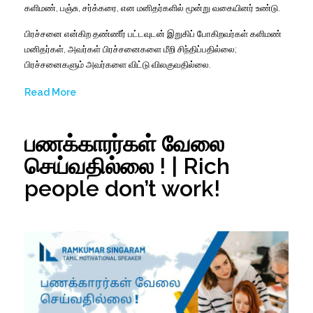
களிமண், பஞ்சு, சர்க்கரை, என மனிதர்களில் மூன்று வகையினர் உண்டு.
பிரச்சனை என்கிற தண்ணீர் பட்டவுடன் இறுகிப் போகிறவர்கள் களிமண்
மனிதர்கள், அவர்கள் பிரச்சனைகளை மீறி சிந்திப்பதில்லை;
பிரச்சனைகளும் அவர்களை விட்டு விலகுவதில்லை.
Read More
பணக்காரர்கள் வேலை
செய்வதில்லை ! | Rich
people don’t work!