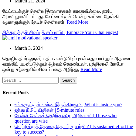
March 21, 2024
வேட்டைக்குச் சென்ற இளவரசரைக் காணவில்லை. நாடே
அமளிதுமளிப் பட்டது. வேட்டைக்குச் சென்ற காட்டை நோக்கி
ஆளாளுக்குத் தேடிச் சென்றனர்.
Read More
சிக்கலுக்குச் சிவப்புக் கம்பளம்! | Embrace Your Challenges!
March 3, 2024
தொழிலதிபர் ஒருவர் புதிய கண்டுபிடிப்புகள் எதுவாயினும் அதனை
வாங்கிப் பயன்படுத்தும் ஆர்வம் கொண்டவர். புத்திசாலி ரோபோ
ஒன்று சந்தையில் கிடைப்பதை அறிந்து,
Read More
Search
for:
Recent Posts
உங்களுக்குள் என்ன இருக்கிறது ? | What is inside you?
ஐந்து நிமிட விதிகள் | 5-minute rules
கேள்வி கேட்கத் தெரிந்தவரே, அறிவாளி | Those who
question are wise
வெற்றிக்குத் தேவை, தொடர் முயற்சி ? | Is sustained effort the
key to success?