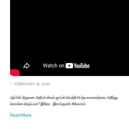
FEBRUARY 12, 2021
ஆப்பிள் நிறுவன அதிபர் ஸ்டீவ் ஜாப்ஸ் வெற்றி பெற்ற காரணத்தை அறிந்து
கொள்ள விருப்பமா? இதோ… இராம்குமார் சிங்காரம்,
Read More