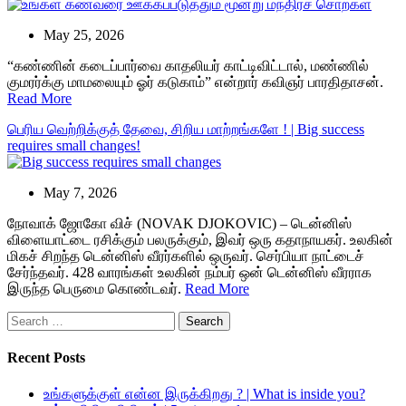
May 25, 2026
“கண்ணின் கடைப்பார்வை காதலியர் காட்டிவிட்டால், மண்ணில்
குமரர்க்கு மாமலையும் ஓர் கடுகாம்” என்றார் கவிஞர் பாரதிதாசன்.
Read More
பெரிய வெற்றிக்குத் தேவை, சிறிய மாற்றங்களே ! | Big success
requires small changes!
May 7, 2026
நோவாக் ஜோகோ விச் (NOVAK DJOKOVIC) – டென்னிஸ்
விளையாட்டை ரசிக்கும் பலருக்கும், இவர் ஒரு கதாநாயகர். உலகின்
மிகச் சிறந்த டென்னிஸ் வீரர்களில் ஒருவர். செர்பியா நாட்டைச்
சேர்ந்தவர். 428 வாரங்கள் உலகின் நம்பர் ஒன் டென்னிஸ் வீரராக
இருந்த பெருமை கொண்டவர்.
Read More
Search
for:
Recent Posts
உங்களுக்குள் என்ன இருக்கிறது ? | What is inside you?