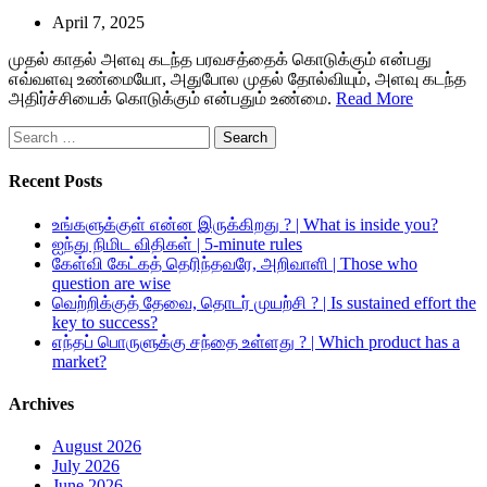
April 7, 2025
முதல் காதல் அளவு கடந்த பரவசத்தைக் கொடுக்கும் என்பது
எவ்வளவு உண்மையோ, அதுபோல முதல் தோல்வியும், அளவு கடந்த
அதிர்ச்சியைக் கொடுக்கும் என்பதும் உண்மை.
Read More
Search
for:
Recent Posts
உங்களுக்குள் என்ன இருக்கிறது ? | What is inside you?
ஐந்து நிமிட விதிகள் | 5-minute rules
கேள்வி கேட்கத் தெரிந்தவரே, அறிவாளி | Those who
question are wise
வெற்றிக்குத் தேவை, தொடர் முயற்சி ? | Is sustained effort the
key to success?
எந்தப் பொருளுக்கு சந்தை உள்ளது ? | Which product has a
market?
Archives
August 2026
July 2026
June 2026