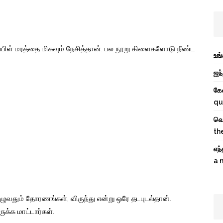
ப்பிள் மரத்தை மிகவும் நேசித்தான். பல நூறு கிளைகளோடு நீண்ட
உங
ஐந்
கே
qu
வெற
th
எந
a 
ுழுவதும் தோரணங்கள், விருந்து என்று ஒரே தடபுடல்தான்.
க்க மாட்டார்கள்.