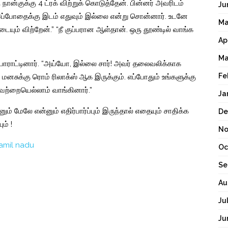
ான்குக்கு 4 ட்ரக் விற்றுக் கொடுத்தேன். பின்னர் அவரிடம்
Ju
ன். இப்போதைக்கு இடம் எதுவும் இல்லை என்று சொன்னார். உடனே
Ma
ையும் விற்றேன்.” “நீ குப்பரான ஆள்தான். ஒரு தூண்டில் வாங்க
Ap
Ma
ப் பாராட்டினார். “அய்யோ, இல்லை சார்! அவர் தலைவலிக்காக
Fe
் மனசுக்கு ரொம் ரிலாக்ஸ் ஆக இருக்கும். எப்போதும் உங்களுக்கு
வற்றையெல்லாம் வாங்கினார்.”
Ja
னும் மேலே என்னும் எதிர்பார்ப்பும் இருந்தால் எதையும் சாதிக்க
De
ம் !
No
tamil nadu
Oc
Se
Au
Ju
Ju