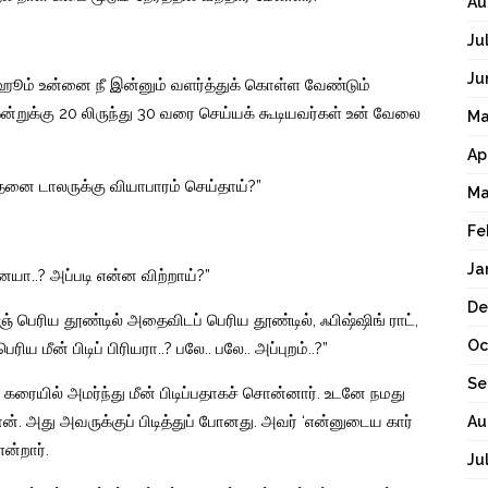
Au
Ju
Ju
 ம்ஹூம் உன்னை நீ இன்னும் வளர்த்துக் கொள்ள வேண்டும்
ன்றுக்கு 20 லிருந்து 30 வரை செய்யக் கூடியவர்கள் உன் வேலை
Ma
Ap
்தனை டாலருக்கு வியாபாரம் செய்தாய்?”
Ma
Fe
Ja
னையா..? அப்படி என்ன விற்றாய்?”
De
் பெரிய தூண்டில் அதைவிடப் பெரிய தூண்டில், ஃபிஷ்ஷிங் ராட்,
Oc
ய மீன் பிடிப் பிரியரா..? பலே.. பலே.. அப்புறம்..?”
Se
ன். கரையில் அமர்ந்து மீன் பிடிப்பதாகச் சொன்னார். உடனே நமது
ேன். அது அவருக்குப் பிடித்துப் போனது. அவர் ‘என்னுடைய கார்
Au
ன்றார்.
Ju