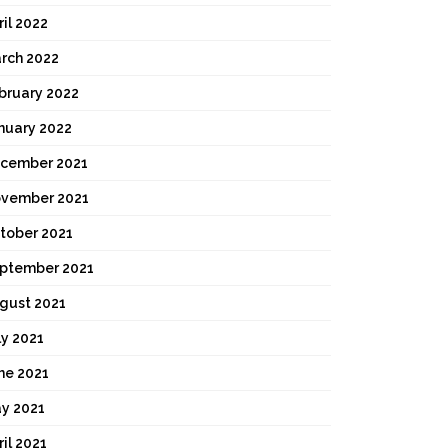
ril 2022
rch 2022
bruary 2022
nuary 2022
cember 2021
vember 2021
tober 2021
ptember 2021
gust 2021
ly 2021
ne 2021
y 2021
ril 2021