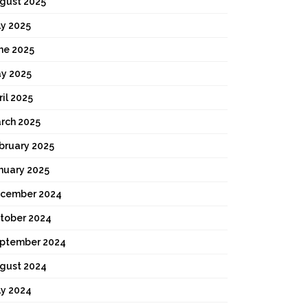
gust 2025
ly 2025
ne 2025
y 2025
ril 2025
rch 2025
bruary 2025
nuary 2025
cember 2024
tober 2024
ptember 2024
gust 2024
ly 2024