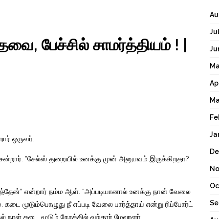
Au
Ju
வை, பேச்சில் சாமர்த்தியம் ! |
Ju
Ma
Ap
Ma
Fe
Ja
ார் ஒருவர்.
De
்றார். “சேல்ஸ் துறையில் உனக்கு முன் அனுபவம் இருக்கிறதா?
No
Oc
த்தேன்” என்றார் நம்ம ஆள். “அப்படியானால் உனக்கு நான் வேலை
Se
டை மூடும்பொழுது நீ எப்படி வேலை பார்த்தாய் என்று ரிப்போர்ட்
் நாள் கடை மூடும் நேரத்தில் வந்தார் மேலாளர்.