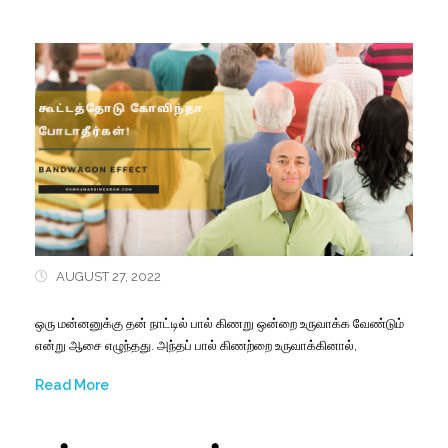
AUGUST 27, 2022
ஒரு
மன்னனுக்கு
தன்
நாட்டில்
பால்
கிணறு
ஒன்றை
உருவாக்க
வேண்டும்
என்று
ஆசை
எழுந்தது
.
அந்தப்
பால்
கிணற்றை
உருவாக்கினால்
,
Read More