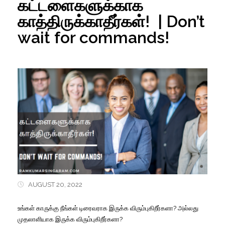
கட்டளைகளுக்காக
காத்திருக்காதீர்கள்! | Don’t
wait for commands!
AUGUST 20, 2022
உங்கள்
காருக்கு
நீங்கள்
டிரைவராக
இருக்க
விரும்புகிறீர்களா
?
அல்லது
முதலாளியாக
இருக்க
விரும்புகிறீர்களா
?