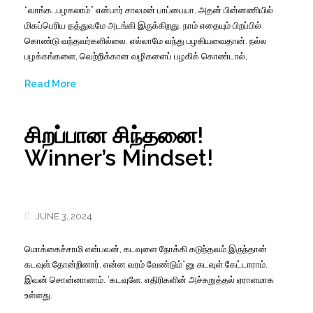
“வாங்க…பழகலாம்” என்பார் சாலமன் பாப்பையா. அதன் பின்னணியில்
மிகப்பெரிய தத்துவமே அடங்கி இருக்கிறது. நாம் எதையும் பிறப்பில்
கொண்டு வந்தவர்களில்லை. எல்லாமே வந்து பழகியவைதான். நல்ல
பழக்கங்களை, வெற்றிக்கான வழிகளைப் பழகிக் கொண்டால்,
Read More
சிறப்பான சிந்தனை!
Winner’s Mindset!
JUNE 3, 2024
மொக்கைச்சாமி என்பவன், கடவுளை நோக்கி கடுந்தவம் இருந்தான்
கடவுள் தோன்றினார். என்ன வரம் வேண்டும்”னு கடவுள் கேட்டாராம்.
இவன் சொன்னாளாம். ‘கடவுளே. எதிரிகளின் அச்சுறுத்தல் ஏராளமாக
உள்ளது.