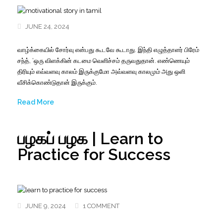
JUNE 24, 2024
வாழ்க்கையில் சோர்வு என்பது கூடவே கூடாது. இந்தி எழுத்தாளர் பிரேம்
சந்த், ‘ஒரு விளக்கின் கடமை வெளிச்சம் தருவதுதான். எண்ணெயும்
திரியும் எவ்வளவு காலம் இருக்குமோ அவ்வளவு காலமும் அது ஒளி
வீசிக்கொண்டுதான் இருக்கும்.
Read More
பழகப் பழக | Learn to
Practice for Success
JUNE 9, 2024
1 COMMENT