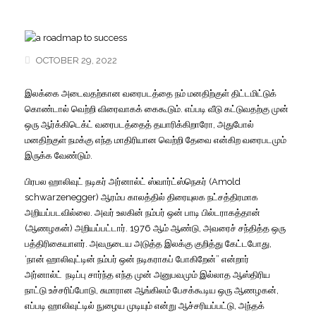
OCTOBER 29, 2022
இலக்கை
அடைவதற்கான
வரைபடத்தை
நம்
மனதிற்குள்
திட்டமிட்டுக்
கொண்டால்
வெற்றி
விரைவாகக்
கைகூடும்
.
எப்படி
வீடு
கட்டுவதற்கு
முன்
ஒரு
ஆர்க்கிடெக்ட்
வரைபடத்தைத்
தயாரிக்கிறாரோ
,
அதுபோல்
மனதிற்குள்
நமக்கு
எந்த
மாதிரியான
வெற்றி
தேவை
என்கிற
வரைபடமும்
இருக்க
வேண்டும்
.
பிரபல
ஹாலிவுட்
நடிகர்
அர்னால்ட்
ஸ்வார்ட்ஸ்நெகர்
(Amold
schwarzenegger)
ஆரம்ப
காலத்தில்
திரையுலக
நட்சத்திரமாக
அறியப்படவில்லை
.
அவர்
உலகின்
நம்பர்
ஒன்
பாடி
பில்டராகத்தான்
(
ஆணழகன்
)
அறியப்பட்டார்
. 1976
ஆம்
ஆண்டு
,
அவரைச்
சந்தித்த
ஒரு
பத்திரிகையாளர்
.
அவருடைய
அடுத்த
இலக்கு
குறித்து
கேட்டபோது
,
‘
நான்
ஹாலிவுட்டின்
நம்பர்
ஒன்
நடிகராகப்
போகிறேன்
”
என்றார்
அர்னால்ட்
நடிப்பு
சார்ந்த
எந்த
முன்
அனுபவமும்
இல்லாத
ஆஸ்திரிய
நாட்டு
உச்சரிப்போடு
,
சுமாரான
ஆங்கிலம்
பேசக்கூடிய
ஒரு
ஆணழகன்
,
எப்படி
ஹாலிவுட்டில்
நுழைய
முடியும்
என்று
ஆச்சரியப்பட்டு
,
அந்தக்