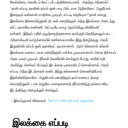
கேள்வியை
அவரிடம்
கேட்டார்
பத்திரிகையாளர்
.
அதற்கு
அர்னால்ட்
“
நான்
எப்படி
உலகின்
நம்பர்
ஒன்
பாடி
பில்டராக
ஆனேனோ
,
அதுபோல்
இதையும்
என்னால்
சாதிக்க
முடியும்
.
எப்படி
தெரியுமா
?
நான்
எனது
இலக்கை
நிர்ணயித்துவிட்டு
,
என்
மனதிற்குள்
அந்த
இலக்கை
அடைந்து
விட்டதாகவே
எண்ணி
,
அப்படியே
வாழ
ஆரம்பித்து
விடுவேன்
”
என்றார்
.
இந்தப்
பதில்
குழந்தைத்தனமாக
நமக்குத்
தெரிந்தாலும்
கூட
,
அர்னால்டின்
வாழ்க்கையில்
உண்மையாகவே
இது
நிகழ்ந்தது
.
அவர்
இறுதியில்
நம்பர்
ஒன்
ஹாலிவுட்
நடிகரானார்
.
ஆம்
!
உங்களால்
உங்கள்
இலக்கை
வரைபடமாக
மனதிற்குள்
பார்க்க
முடியுமானால்
அதை
நிச்சயம்
அடையவும்
முடியும்
.
நீங்கள்
வெளியில்
செல்லும்
போது
,
காரில்
ஏறி
அமர்ந்து
,
செல்லப்
போகும்
இடத்தை
டிரைவரிடம்
சொன்னால்
,
அவர்
எப்படி
அந்த
இடத்தைக்
கண்டறிந்து
உங்களைக்
கொண்டுபோய்
இறக்கிவிடுவாரோ
.
அதுபோல்
மனதிற்கும்
நாம்
வரைபடத்தை
கொடுத்துவிட்டால்
அதுவே
பாதைகளைத்
தீர்மானித்து
நம்மை
உரிய
இடத்திற்கு
அழைத்துச்
செல்லும்
.
– இராம்குமார் சிங்காரம்,
Tamil motivational speaker
இலக்கை எப்படி