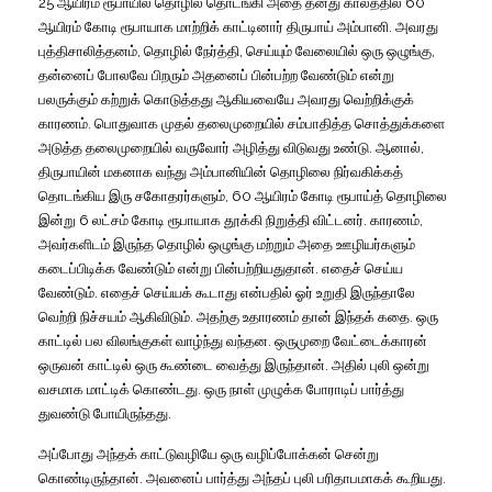
25 ஆயிரம் ரூபாயில் தொழில் தொடங்கி அதை தனது காலத்தில் 60
ஆயிரம் கோடி ரூபாயாக மாற்றிக் காட்டினார் திருபாய் அம்பானி. அவரது
புத்திசாலித்தனம், தொழில் நேர்த்தி, செய்யும் வேலையில் ஒரு ஒழுங்கு,
தன்னைப் போலவே பிறரும் அதனைப் பின்பற்ற வேண்டும் என்று
பலருக்கும் கற்றுக் கொடுத்தது ஆகியவையே அவரது வெற்றிக்குக்
காரணம். பொதுவாக முதல் தலைமுறையில் சம்பாதித்த சொத்துக்களை
அடுத்த தலைமுறையில் வருவோர் அழித்து விடுவது உண்டு. ஆனால்,
திருபாயின் மகனாக வந்து அம்பானியின் தொழிலை நிர்வகிக்கத்
தொடங்கிய இரு சகோதரர்களும், 60 ஆயிரம் கோடி ரூபாய்த் தொழிலை
இன்று 6 லட்சம் கோடி ரூபாயாக தூக்கி நிறுத்தி விட்டனர். காரணம்,
அவர்களிடம் இருந்த தொழில் ஒழுங்கு மற்றும் அதை ஊழியர்களும்
கடைப்பிடிக்க வேண்டும் என்று பின்பற்றியதுதான். எதைச் செய்ய
வேண்டும். எதைச் செய்யக் கூடாது என்பதில் ஓர் உறுதி இருந்தாலே
வெற்றி நிச்சயம் ஆகிவிடும். அதற்கு உதாரணம் தான் இந்தக் கதை. ஒரு
காட்டில் பல விலங்குகள் வாழ்ந்து வந்தன. ஒருமுறை வேட்டைக்காரன்
ஒருவன் காட்டில் ஒரு கூண்டை வைத்து இருந்தான். அதில் புலி ஒன்று
வசமாக மாட்டிக் கொண்டது. ஒரு நாள் முழுக்க போராடிப் பார்த்து
துவண்டு போயிருந்தது.
அப்போது அந்தக் காட்டுவழியே ஒரு வழிப்போக்கன் சென்று
கொண்டிருந்தான். அவனைப் பார்த்து அந்தப் புலி பரிதாபமாகக் கூறியது.