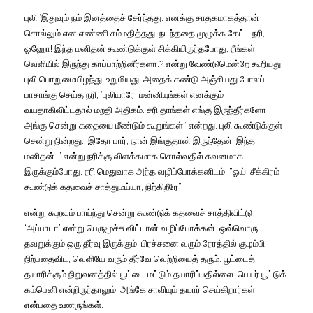
புலி ‘இதுவும் நம் இனத்தைச் சேர்ந்தது. எனக்கு சாதகமாகத்தான்
சொல்லும் என எண்ணி சம்மதித்தது. நடந்ததை முழுக்க கேட்ட நரி,
ஓஹோ! இந்த மனிதன் கூண்டுக்குள் சிக்கியிருந்தபோது, நீங்கள்
வெளியில் இருந்து காப்பாற்றினீர்களா.? என்று வேண்டுமென்றே கூறியது.
புலி பொறுமையிழந்து, உறுமியது. அதைக் கண்டு அஞ்சியது போலப்
பாசாங்கு செய்த நரி, ‘புலியாரே, மன்னியுங்கள் எனக்கும்
வயதாகிவிட்டதால் மறதி அதிகம். சரி தாங்கள் எங்கு இருந்தீர்களோ
அங்கு சென்று கதையை மீண்டும் கூறுங்கள்” என்றது. புலி கூண்டுக்குள்
சென்று நின்றது. ‘இதோ பார், நான் இங்குதான் இருந்தேன். இந்த
மனிதன்..” என்று நரிக்கு விளக்கமாக சொல்வதில் கவனமாக
இருக்கும்போது, நரி மெதுவாக அந்த வழிப்போக்கனிடம், “ஓய், சீக்கிரம்
கூண்டுக் கதவைச் சாத்துமய்யா, நிற்கிறீரே”
என்று கூறவும் பாய்ந்து சென்று கூண்டுக் கதவைச் சாத்திவிட்டு
‘அப்பாடா’ என்று பெருமூச்சு விட்டான் வழிப்போக்கன். ஒவ்வொரு
தவறுக்கும் ஒரு தீர்வு இருக்கும். பிரச்சனை வரும் நேரத்தில் குழம்பி
நிற்பதைவிட, வெளியே வரும் தீர்வே வெற்றியைத் தரும். பூட்டைத்
தயாரிக்கும் நிறுவனத்தில் பூட்டை மட்டும் தயாரிப்பதில்லை. பெயர் பூட்டுக்
கம்பெனி என்றிருந்தாலும், அங்கே சாவியும் தயார் செய்கிறார்கள்
என்பதை உணருங்கள்.