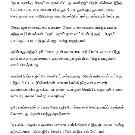
“ஐயா, எனக்கு மிகவும் வயதாகிவிட்டது. கண்ணும் தெரியவில்லை. இந்த
வேட்டைக்காரன் என்னைப் பிடித்துப் போய் துன்புறுத்துவான். தயவு
செய்து என்னை விடுவித்து உதவ வேண்டும்” என்று மன்றாடிக் கேட்டது.
அதன் முகத்தையும் கூர்மையான அதன் பற்களையும் பார்த்துப் பயந்த
அந்த வழிப்போக்கன், “ஹூ.. ஹூம் நான் மாட்டேன். நீ துஷ்ட மிருகம்.
எனக்குப் பயமாக இருக்கிறது.” என்று மறுத்தான்.
அப்போது அந்தப் புலி, “ஐயா, நான் சைவமாக மாறி ரொம்ப காலமாயிற்று.
நான் எவ்வளவு நல்லவன் என்பதை ஊருக்குள் விசாரித்துப் பாருங்கள்”
எனக் கெஞ்சியது.
தயங்கி நின்ற வழிப்போக்கனிடம் மன்றாடியது. அதன் தவிப்பைப் பார்த்து,
பரிதாபப்பட்ட வழிப்போக்கன் பாவமாயிருக்கிறதே என எண்ணி
கூண்டைத் திறந்து விட்டான். என்ன நடக்கும்? வெளியே வந்த புலி ‘என்ன
நண்பரே, நலமா” என்றா விசாரிக்கும்?
ஒரே பாய்ச்சலில் பாய்ந்து அந்த வழிப்போக்கனைக் கெட்டியாய்ப் பிடித்துக்
கொண்டது. அவன் பயந்து அலறினான்.
“ஏ புலியே, உதவியவனையே உண்ணப் பார்க்கிறாயே! இது நியாயமா? என்று
நடுங்கினான். அவ்வழியே சென்ற நரியிடம் நியாயம் கேட்டான்.