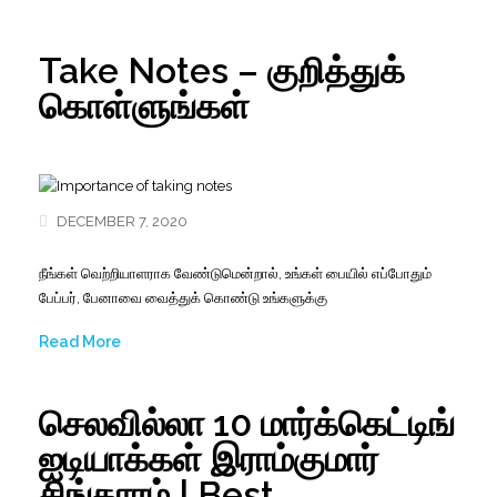
Take Notes – குறித்துக்
கொள்ளுங்கள்
DECEMBER 7, 2020
நீங்கள் வெற்றியாளராக வேண்டுமென்றால், உங்கள் பையில் எப்போதும்
பேப்பர், பேனாவை வைத்துக் கொண்டு உங்களுக்கு
Read More
செலவில்லா 10 மார்க்கெட்டிங்
ஐடியாக்கள் இராம்குமார்
சிங்காரம் | Best