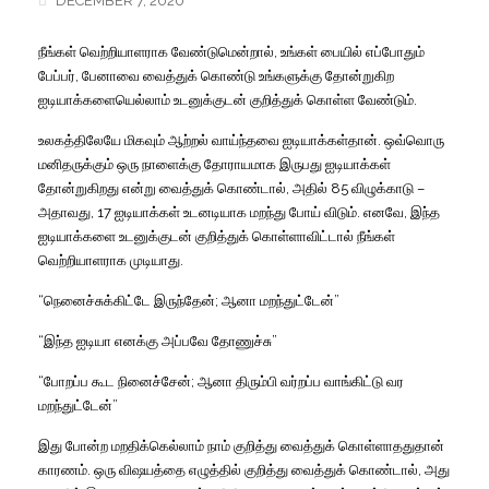
DECEMBER 7, 2020
நீங்கள் வெற்றியாளராக வேண்டுமென்றால், உங்கள் பையில் எப்போதும்
பேப்பர், பேனாவை வைத்துக் கொண்டு உங்களுக்கு
தோன்றுகிற
ஐடியாக்களையெல்லாம் உடனுக்குடன் குறித்துக் கொள்ள வேண்டும்.
உலகத்திலேயே மிகவும் ஆற்றல் வாய்ந்தவை ஐடியாக்கள்தான். ஒவ்வொரு
மனிதருக்கும் ஒரு நாளைக்கு தோராயமாக இருபது ஐடியாக்கள்
தோன்றுகிறது என்று வைத்துக் கொண்டால், அதில் 85 விழுக்காடு –
அதாவது, 17 ஐடியாக்கள் உடனடியாக மறந்து போய் விடும். எனவே, இந்த
ஐடியாக்களை உடனுக்குடன் குறித்துக் கொள்ளாவிட்டால் நீங்கள்
வெற்றியாளராக முடியாது.
“நெனைச்சுக்கிட்டே இருந்தேன்; ஆனா மறந்துட்டேன்”
“இந்த ஐடியா எனக்கு அப்பவே தோணுச்சு”
“போறப்ப கூட நினைச்சேன்; ஆனா திரும்பி வர்றப்ப வாங்கிட்டு வர
மறந்துட்டேன்”
இது போன்ற மறதிக்கெல்லாம் நாம் குறித்து வைத்துக் கொள்ளாததுதான்
காரணம். ஒரு விஷயத்தை எழுத்தில் குறித்து வைத்துக் கொண்டால், அது