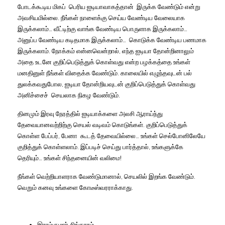
போடக்கூடிய மிகப் பெரிய ஐடியாவாகத்தான் இருக்க வேண்டும் என்று
அவசியமில்லை. நீங்கள் நாளைக்கு செய்ய வேண்டிய வேலையாக
இருக்கலாம்… வீட்டிற்கு வாங்க வேண்டிய பொருளாக இருக்கலாம்…
அனுப்ப வேண்டிய கடிதமாக இருக்கலாம்… கொடுக்க வேண்டிய பணமாக
இருக்கலாம். நோக்கம் என்னவென்றால், எந்த ஐடியா தோன்றினாலும்
அதை உடனே குறிப்பெடுத்துக் கொள்வது என்ற பழக்கத்தை உங்கள்
மனதினுள் நீங்கள் விதைக்க வேண்டும். காலையில் எழுந்தவுடன் பல்
துலக்கவதுபோல, ஐடியா தோன்றியவுடன் குறிப்பெடுத்துக் கொள்வது
அனிச்சைச் செயலாக நிகழ வேண்டும்.
தினமும் இரவு நேரத்தில் ஐடியாக்களை அலசி ஆராய்ந்து
தேவையானவற்றிற்கு செயல் வடிவம் கொடுங்கள். குறிப்பெடுத்துக்
கொள்ள பேப்பர், பேனா கூடத் தேவையில்லை… உங்கள் செல்போனிலேயே
குறித்துக் கொள்ளலாம். இப்படிச் செய்து பார்த்தால், உங்களுக்கே
தெரியும்… உங்கள் சிந்தனையின் வலிமை!
நீங்கள் வெற்றியாளராக வேண்டுமானால், செயலில் இறங்க வேண்டும்.
வெறும் கனவு உங்களை கோடீஸ்வரராக்காது.
இராம்குமார் சிங்காரம்.