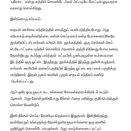
‘யுரேகா…’ என்று கத்திக் கொண்டே அவர் அப்படியே ரோட்டில் ஓடியதாக
வரலாறு சொல்கிறது.
இன்னொரு சம்பவம்…
தையல் ஊசியை எந்திரத்தில் வைத்துப் பயன்படுத்தியபோது, அது
சரியாகத் தைக்கவில்லை. என்ன செய்யலாம் என்ற யோசனையிலேயே
தூங்கிவிட்டார் சார்லஸ் ஃபிரடெரிக். தூக்கத்தில், ஒரு அரக்கன் மிகப்
பெரிய ஈட்டியை ஏந்திக் கொண்டு அவரைக் குத்தி விடுவது போல கனவு
தோன்றியது. கூர்ந்து பார்த்தார். ஈட்டியின் முன்புறமுள்ள கூர்மையான
இடத்தில் ஒரு ஓட்டை இருந்தது. தூக்கத்தில் இருந்து துள்ளி எழுந்தார்,
சார்லஸ். ஊசியின் தலைப்பகுதியில் இருந்த ஓட்டையை வால் பகுதிக்கு
மாற்றினார். இதன் மூலம் உலகின் முதல் தையல் எந்திரம் கண்டு
பிடிக்கப்பட்டது.
ஆம்! ஒரே ஒரு ஐடியா கூட உங்களை கோடீஸ்வரராக்கிவிடக் கூடும்.
ஆனால், அது தோன்றுகிறபோது நீங்கள் அதை மதித்து, குறிப்பெடுத்துக்
கொள்ள வேண்டும்.
இனி நீங்கள் செய்ய வேண்டியதெல்லாம் இதுதான். இன்றிலிருந்து,
நாள்தோறும் உங்களுக்கு தோன்றுகிற ஐடியாக்களை ஒரு தாளில்
குறித்துக் கொண்டே வாருங்கள். அது, வாழ்க்கையை புரட்டிப்