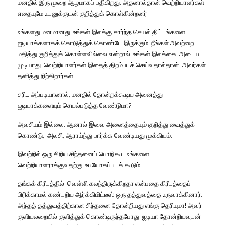
மனதில் இரு முறை ஆழமாகப் பதிகிறது. அதனால்தான் வெற்றியாளர்கள்
எதையுமே உடனுக்குடன் குறித்துக் கொள்கின்றனர்.
உங்களது மனமானது, உங்கள் இலக்கு சார்ந்த செயல் திட்டங்களை
ஐடியாக்களாகக் கொடுத்துக் கொண்டே இருக்கும். நீங்கள் அவற்றை
மதித்து குறித்துக் கொள்ளவில்லை என்றால், உங்கள் இலக்கை அடைய
முடியாது. வெற்றியாளர்கள் இதைத் திறம்படச் செய்வதால்தான், அவர்கள்
தனித்து நிற்கிறார்கள்.
சரி… அப்படியானால், மனதில் தோன்றக்கூடிய அனைத்து
ஐடியாக்களையும் செயல்படுத்த வேண்டுமா?
அவசியம் இல்லை. ஆனால் இவை அனைத்தையும் குறித்து வைத்துக்
கொண்டு, அலசி, ஆராய்ந்து பார்க்க வேண்டியது முக்கியம்.
இவற்றில் ஒரு சிறிய சிந்தனைப் பொறிகூட உங்களை
வெற்றியாளராக்குவதற்கு உபயோகப்படக் கூடும்.
தங்கக் கிரீடத்தில், வெள்ளி கலந்திருக்கிறதா என்பதை கிரீடத்தைப்
பிரிக்காமல் கண்டறிய ஆர்க்கிமிட்டீஸ் ஒரு தத்துவத்தை உருவாக்கினார்.
அந்தத் தத்துவத்திற்கான சிந்தனை தோன்றியது எங்கு தெரியுமா! அவர்
குளியலறையில் குளித்துக் கொண்டிருந்தபோது! ஐடியா தோன்றியவுடன்