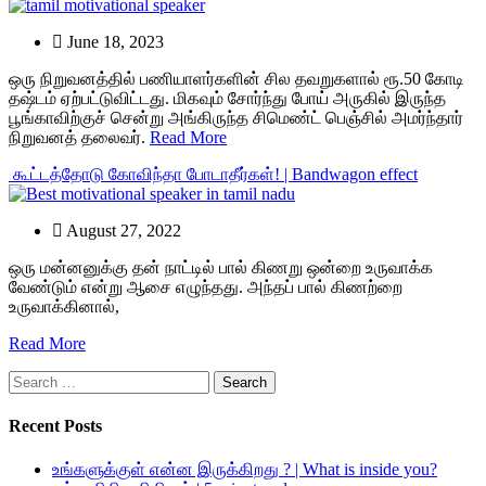
June 18, 2023
ஒரு நிறுவனத்தில் பணியாளர்களின் சில தவறுகளால் ரூ.50 கோடி
தஷ்டம் ஏற்பட்டுவிட்டது. மிகவும் சோர்ந்து போய் அருகில் இருந்த
பூங்காவிற்குச் சென்று அங்கிருந்த சிமெண்ட் பெஞ்சில் அமர்ந்தார்
நிறுவனத் தலைவர்.
Read More
கூட்டத்தோடு கோவிந்தா போடாதீர்கள்! | Bandwagon effect
August 27, 2022
ஒரு
மன்னனுக்கு
தன்
நாட்டில்
பால்
கிணறு
ஒன்றை
உருவாக்க
வேண்டும்
என்று
ஆசை
எழுந்தது
.
அந்தப்
பால்
கிணற்றை
உருவாக்கினால்
,
Read More
Search
for:
Recent Posts
உங்களுக்குள் என்ன இருக்கிறது ? | What is inside you?