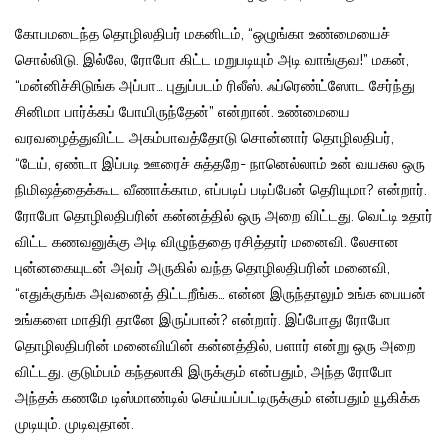
கோபமடைந்த தொழிலதிபர் மகனிடம், “ஒழுங்கா உண்மையைச்
சொல்லிடு. இல்லே, ரோபோ கிட்ட மறுபடியும் அடி வாங்குவ!” மகன்,
“மன்னிச்சிடுங்க அப்பா… புதுப்படம் ரிலீஸ். ஃப்ரெண்ட்ஸோட சேர்ந்து
சினிமா பார்க்கப் போயிருந்தேன்” என்றான். உண்மையை
வரவழைத்துவிட்ட அகம்பாவத்தோடு சொன்னார் தொழிலதிபர்,
“டேய், ஏண்டா இப்படி ஊரைச் சுத்தறே- நானெல்லாம் உன் வயசுல ஒரு
நிமிஷத்தைக்கூட வீணாக்காம, எப்படிப் படிப்பேன் தெரியுமா? என்றார்.
ரோபோ தொழிலதிபரின் கன்னத்தில் ஒரு அறை விட்டது. வெட்டி உதார்
விட்ட கணவனுக்கு அடி விழுந்ததை ரசித்தார் மனைவி. லேசான
புன்னகையுடன் அவர் அருகில் வந்த தொழிலதிபரின் மனைவி,
“எதுக்குங்க அவனைத் திட்டறீங்க… என்ன இருந்தாலும் உங்க பையன்
உங்களை மாதிரி தானே இருப்பான்? என்றார். இப்போது ரோபோ
தொழிலதிபரின் மனைவியின் கன்னத்தில், பளார் என்று ஒரு அறை
விட்டது. குடும்பம் கந்தலாகி இருக்கும் என்பதும், அந்த ரோபோ
அந்தக் கணமே டிஸ்மாண்டில் செய்யப்பட்டிருக்கும் என்பதும் யூகிக்க
முடியும். முடிவுதான்.