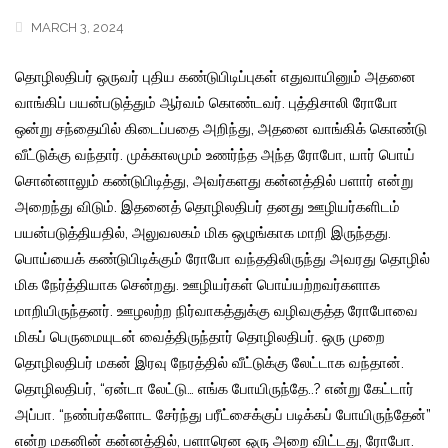
MARCH 3, 2024
தொழிலதிபர் ஒருவர் புதிய கண்டுபிடிப்புகள் எதுவாயினும் அதனை
வாங்கிப் பயன்படுத்தும் ஆர்வம் கொண்டவர். புத்திசாலி ரோபோ
ஒன்று சந்தையில் கிடைப்பதை அறிந்து,
அதனை வாங்கிக் கொண்டு
வீட்டுக்கு வந்தார். முக்காலமும் உணர்ந்த அந்த ரோபோ, யார் பொய்
சொன்னாலும் கண்டுபிடித்து, அவர்களது கன்னத்தில் பளார் என்று
அறைந்து விடும். இதனைத் தொழிலதிபர் தனது ஊழியர்களிடம்
பயன்படுத்தியதில், அலுவலகம் மிக ஒழுங்காக மாறி இருந்தது.
பொய்யைக் கண்டுபிடிக்கும் ரோபோ வந்ததிலிருந்து அவரது தொழில்
மிக நேர்த்தியாக சென்றது. ஊழியர்கள் பொய்யற்றவர்களாக
மாறியிருந்தனர். ஊழலற்ற நிர்வாகத்துக்கு வழிவகுத்த ரோபோவை
மிகப் பெருமையுடன் வைத்திருந்தார் தொழிலதிபர். ஒரு முறை
தொழிலதிபர் மகன் இரவு நேரத்தில் வீட்டுக்கு லேட்டாக வந்தான்.
தொழிலதிபர், “ஏன்டா லேட்டு… எங்க போயிருந்தே..? என்று கேட்டார்
அப்பா. “நண்பர்களோட சேர்ந்து பரீட்சைக்குப் படிக்கப் போயிருந்தேன்”
என்ற மகனின் கன்னத்தில், பளாரென ஒரு அறை விட்டது, ரோபோ.