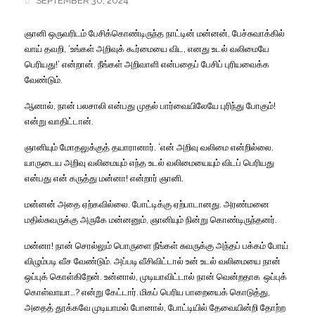
SEPTEMBER 30, 2024
ஞானி ஒருவரிடம் பேசிக்கொண்டிருந்த நாட்டின் மன்னன்
,
பேச்சுவாக்கில்
வாய் தவறி
, ‘
உங்கள் அறிவுக் கூர்மையை விட
,
எனது உடல் வலிமையே
பெரியது!
‘
என்றான். நீங்கள் அறிவாளி என்பதைப் பேசிப் புரியவைக்க
வேண்டும்.
ஆனால்
,
நான் பலசாலி என்பது முதல் பார்வையிலேயே புரிந்து போகும்!
என்று வாதிட்டான்.
ஞானியும் மோதலுக்குத் தயாரானார்.
‘
என் அறிவு வலிமை என்றில்லை.
யாருடைய அறிவு வலிமையும் எந்த உடல் வலிமையையும் விடப் பெரியது
என்பது என் கருத்து மன்னா! என்றார் ஞானி.
மன்னன் அதை ஏற்கவில்லை. போட்டிக்கு ஏற்பாடானது. அரண்மனை
மதில்சுவருக்கு அருகே மன்னனும்
,
ஞானியும் நின்று கொண்டிருந்தனர்.
மன்னா! நான் சொல்லும் பொருளை நீங்கள் சுவருக்கு அந்தப் பக்கம் போய்
விழும்படி வீச வேண்டும். அப்படி
வீசிவிட்டால்
உன் உடல் வலிமையை நான்
ஒப்புக் கொள்கிறேன். உன்னால்
,
முடியாவிட்டால் நான் வென்றதாக
ஒப்புக்
கொள்வாயா…
?
என்று கேட்டார்.
மிகப் பெரிய பாறையைக் கொடுத்து
,
அதைத் தூக்கவே
முடியாமல் போனால்
,
போட்டியில் தேவையின்றி தோற்ற