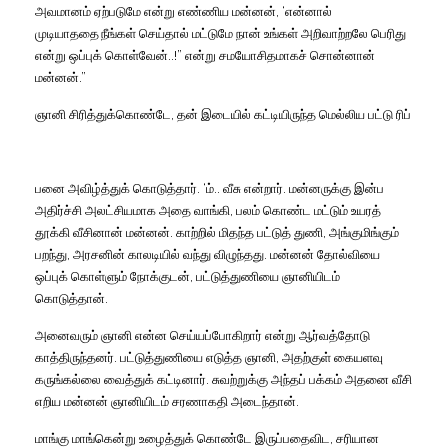
அவமானம் ஏற்படுமே என்று எண்ணிய மன்னன்
, ‘
என்னால்
முடியாததை
நீங்கள் செய்தால் மட்டுமே நான் உங்கள் அறிவாற்றலே பெரிது
என்று ஒப்புக் கொள்வேன்..!” என்று சமயோசிதமாகச் சொன்னான்
மன்னன்.”
ஞானி சிரித்துக்கொண்டே
,
தன் இடையில் கட்டியிருந்த மெல்லிய பட்டு ரிப்
பனை அவிழ்த்துக் கொடுத்தார்.
‘
ம்
..
வீசு என்றார். மன்னருக்கு இன்ப
அதிர்ச்சி அலட்சியமாக அதை வாங்கி
,
பலம் கொண்ட மட்டும் உயரத்
தூக்கி வீசினான் மன்னன். காற்றில் மிதந்த பட்டுத் துணி
,
அங்குமிங்கும்
பறந்து
,
அரசனின் காலடியில் வந்து விழுந்தது. மன்னன் தோல்வியை
ஒப்புக் கொள்ளும் நோக்குடன்
,
பட்டுத்துணியை ஞானியிடம்
கொடுத்தான்.
அனைவரும் ஞானி என்ன செய்யப்போகிறார் என்று ஆர்வத்தோடு
காத்திருந்தனர். பட்டுத்துணியை எடுத்த ஞானி
,
அதற்குள் கையளவு
கருங்கல்லை வைத்துக் கட்டினார். சுவற்றுக்கு அந்தப் பக்கம் அதனை வீசி
எறிய மன்னன் ஞானியிடம் சரணாகதி அடைந்தான்.
மாங்கு மாங்கென்று உழைத்துக் கொண்டே இருப்பதைவிட
,
சரியான