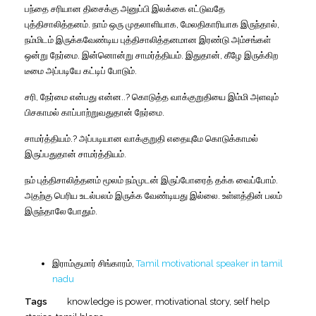
பந்தை சரியான திசைக்கு அனுப்பி இலக்கை எட்டுவதே
புத்திசாலித்தனம். நாம் ஒரு முதலாளியாக
,
மேலதிகாரியாக இருந்தால்
,
நம்மிடம் இருக்கவேண்டிய புத்திசாலித்தனமான இரண்டு அம்சங்கள்
ஒன்று நேர்மை. இன்னொன்று சாமர்த்தியம். இதுதான்
,
கீழே இருக்கிற
டீமை அப்படியே கட்டிப் போடும்.
சரி
,
நேர்மை என்பது என்ன..
?
கொடுத்த வாக்குறுதியை இம்மி அளவும்
பிசகாமல் காப்பாற்றுவதுதான் நேர்மை.
சாமர்த்தியம்.
?
அப்படியான வாக்குறுதி எதையுமே கொடுக்காமல்
இருப்பதுதான் சாமர்த்தியம்.
நம் புத்திசாலித்தனம் மூலம் நம்முடன் இருப்போரைத் தக்க வைப்போம்.
அதற்கு பெரிய உடல்பலம் இருக்க வேண்டியது இல்லை. உள்ளத்தின் பலம்
இருந்தாலே
போதும்.
இராம்குமார்
சிங்காரம்,
Tamil motivational speaker in tamil
nadu
Tags
knowledge is power
,
motivational story
,
self help