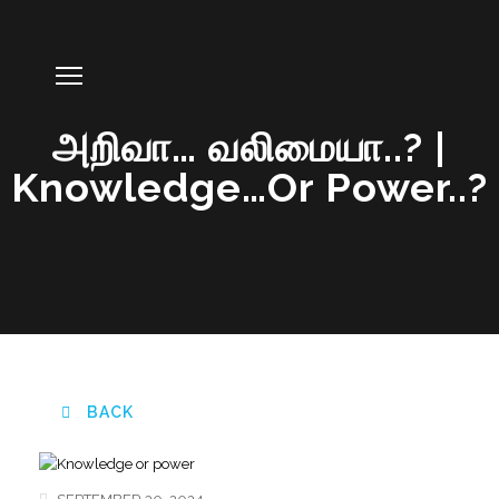
அறிவா… வலிமையா..? |
Knowledge…or Power..?
BACK