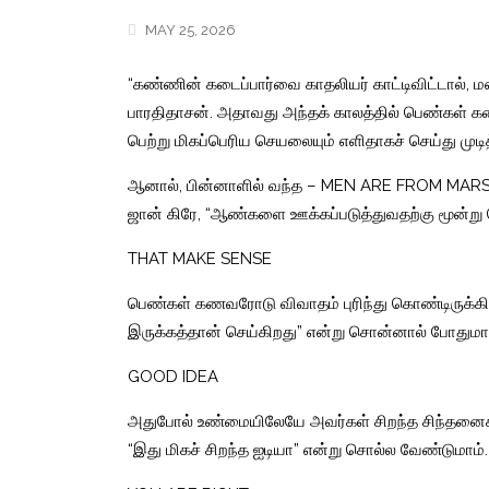
MAY 25, 2026
“கண்ணின் கடைப்பார்வை காதலியர் காட்டிவிட்டால், மண
பாரதிதாசன்.
அதாவது அந்தக் காலத்தில் பெண்கள் கட
பெற்று மிகப்பெரிய செயலையும் எளிதாகச் செய்து முடித
ஆனால், பின்னாளில் வந்த – MEN ARE FROM MARS
ஜான் கிரே, “ஆண்களை ஊக்கப்படுத்துவதற்கு மூன்ற
THAT MAKE SENSE
பெண்கள் கணவரோடு விவாதம் புரிந்து கொண்டிருக்கிற 
இருக்கத்தான் செய்கிறது” என்று சொன்னால் போதுமாம
GOOD IDEA
அதுபோல் உண்மையிலேயே அவர்கள் சிறந்த சிந்தனைகள
“இது மிகச் சிறந்த ஐடியா” என்று சொல்ல வேண்டுமாம்.