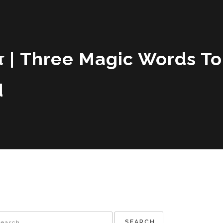
ள் | Three Magic Words To
d