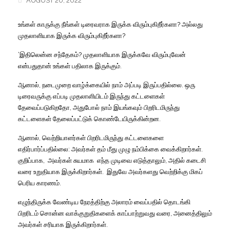
AUGUST 20, 2022
உங்கள்
காருக்கு
நீங்கள்
டிரைவராக
இருக்க
விரும்புகிறீர்களா
?
அல்லது
முதலாளியாக
இருக்க
விரும்புகிறீர்களா
?
‘
இதிலென்ன
சந்தேகம்
?
முதலாளியாக
இருக்கவே
விரும்புவேன்
என்பதுதான்
உங்கள்
பதிலாக
இருக்கும்
.
ஆனால்
,
நடைமுறை
வாழ்க்கையில்
நாம்
அப்படி
இருப்பதில்லை
.
ஒரு
டிரைவருக்கு
எப்படி
முதலாளியிடம்
இருந்து
கட்டளைகள்
தேவைப்படுகிறதோ
,
அதுபோல்
நாம்
இயங்கவும்
பிறரிடமிருந்து
கட்டளைகள்
தேலைப்பட்டுக்
கொண்டேயிருக்கின்றன
.
ஆனால்
,
வெற்றியாளர்கள்
பிறரிடமிருந்து
கட்டளைகளை
எதிர்பார்ப்பதில்லை
:
அவர்கள்
தம்
மீது
முழு
நம்பிக்கை
வைக்கிறார்கள்
.
குறிப்பாக
,
அவர்கள்
சுயமாக
எந்த
முடிவை
எடுத்தாலும்
,
அதில்
கடைசி
வரை
உறுதியாக
இருக்கிறார்கள்
.
இதுவே
அவர்களது
வெற்றிக்கு
மிகப்
பெரிய
காரணம்
.
எழுந்திருக்க
வேண்டிய
நேரத்திற்கு
அலாரம்
வைப்பதில்
தொடங்கி
பிறரிடம்
சொன்ன
வாக்குறுதிகளைக்
காப்பாற்றுவது
வரை
,
அனைத்திலும்
அவர்கள்
சரியாக
இருக்கிறார்கள்
.