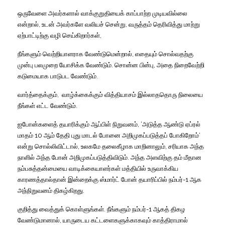
ஒருவேளை
அவர்களால்
வாக்குறுதியைக்
காப்பாற்ற
முடியவில்லை
என்றால்
,
உடன்
அவர்களே
வலியச்
சென்று
,
வருத்தம்
தெரிவித்து
மாற்று
ஏற்பாட்டிற்கு
வழி
செய்கிறார்கள்
,
நீங்களும்
வெற்றியாளராக
வேண்டுமென்றால்
,
எதையும்
சொல்வதற்கு
முன்பு
பலமுறை
யோசிக்க
வேண்டும்
.
சொன்ன
பின்பு
,
அதை
நிறைவேற்றி
கடுமையாக
பாடுபட
வேண்டும்
.
வார்த்தைக்கும்
,
வாழ்க்கைக்கும்
வித்தியாசம்
இல்லாததொரு
நிலையை
நீங்கள்
எட்ட
வேண்டும்
.
ஐபோன்களைத்
தயாரிக்கும்
ஆப்பிள்
நிறுவனம்
, ‘
அடுத்த
ஆண்டு
ஏப்ரல்
மாதம்
10
ஆம்
தேதி
புது
மாடல்
போனை
அறிமுகப்படுத்தப்
போகிறோம்
‘
என்று
சொல்லிவிட்டால்
,
உலகமே
தலைகீழாக
மாறினாலும்
,
சரியாக
அந்த
நாளில்
அந்த
போன்
அறிமுகப்படுத்திவிடும்
.
அந்த
அளவிற்கு
தம்
மீதான
நம்பசுத்தன்மையை
வாடிக்கையாளர்கள்
மத்தியில்
உருவாக்கிய
காரணத்தால்தான்
இன்றைக்கு
ஸ்மார்ட்
போன்
தயாரிப்பில்
நம்பர்
-1
ஆக
அந்நிறுவனம்
திகழ்கிறது
.
குறித்து
வைத்துக்
கொள்ளுங்கள்
.
நீங்களும்
நம்பர்
-1
ஆகத்
திகழ
வேண்டுமானால்
,
யாருடைய
கட்டளைகளுக்காகவும்
காத்திராமால்