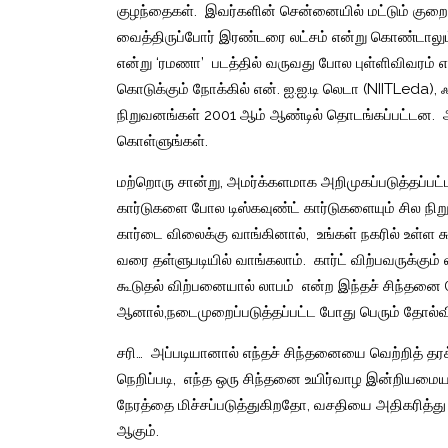
குழந்தைகள்
.
இவர்களின்
சென்னையில்
மட்டும்
குறை
வைத்திருப்போர்
இரண்டரை
லட்சம்
என்று
கொண்டாலும
என்று
‘
ரமணா
’
படத்தில்
வருவது
போல
புள்ளிவிவரம்
எ
கொடுக்கும்
நோக்கில்
என்
.
ஐ
.
ஐ
.
டி
லெடா
(NIITLeda),
ஃ
நிறுவனங்கள்
2001
ஆம்
ஆண்டில்
தொடங்கப்பட்டன
.
கொள்ளுங்கள்
.
மற்றொரு
சான்று
,
அமர்க்களமாக
அறிமுகப்படுத்தப்பட்
கார்டுகளை
போல
டிஸ்கவுண்ட்
கார்டுகளையும்
சில
நிற
கார்டை
விலைக்கு
வாங்கினால்
,
உங்கள்
நகரில்
உள்ள
ச
வரை
தள்ளுபடியில்
வாங்கலாம்
.
கார்ட்
விற்பவருக்கும்
கூடுதல்
விற்பனையால்
லாபம்
என்ற
இந்தச்
சிந்தனை
ஆனால்
,
நடைமுறைப்படுத்தப்பட்ட
போது
பெரும்
தோல்
சரி
…
அப்படியானால்
எந்தச்
சிந்தனையை
வெற்றித்
தரக
நெறிப்படி
,
எந்த
ஒரு
சிந்தனை
உயிர்வாழ
இன்றியமை
நேரத்தை
மிச்சப்படுத்துகிறதோ
,
வசதியை
அதிகரித்து
ஆகும்
.