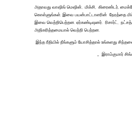
அதாவது
வாஷிங்
மெஷின்
,
மிக்சி
,
கிரைண்டர்
,
மைக்
கொள்ளுங்கள்
.
இவை
பயன்பாட்டாளரின்
நேரத்தை
மி
இவை
வெற்றிபெற்றன
.
ஏர்கண்டிஷனர்
.
ரிசார்ட்
,
நட்சத்
அதிகரித்தமையால்
வெற்றி
பெற்றன
.
இந்த
ரீதியில்
நீங்களும்
யோசித்தால்
உங்களது
சிந்த
_
இராம்குமார்
சிங