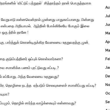
நேரங்களில்
‘
விட்டுப்
பற்றுதல்
’
சித்தாந்தம்
தான்
பொருத்தமாக
Au
Ju
வேறுபாடு
என்னவென்றால்
முன்னது
பாதுகாப்பானது
.
பின்னது
Ju
என்பதை
அறியாமல்
,
ஆற்றின்
போக்கிலேயே
போகும்
இலை
்
ஒரு
த்ரில்
தானே
!
Ma
Ap
்கு
,
பார்த்துக்
கொண்டிருக்கிற
வேலையை
உதறுவதற்கு
முன்
,
Ma
வதை
குடும்பத்தினர்
ஒப்புக்
கொள்வார்களா
?
Fe
Ja
வை
சமாளிக்க
பணம்
புரட்டுவது
எப்படி
..?
De
ல்
எப்போது
,
அந்த
வேலையை
உதறுவது
?
No
ிர
,
தொழிலை
நடத்த
ஏற்படும்
செலவுகளைச்
சமாளிப்பது
எப்படி
?
Oc
யுமா
?
Se
ம்பமும்
,
தொழில்
சார்ந்த
வாழ்க்கையும்
என்னாவது
?