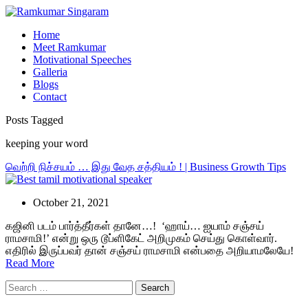
Home
Meet Ramkumar
Motivational Speeches
Galleria
Blogs
Contact
Posts Tagged
keeping your word
வெற்றி நிச்சயம் … இது வேத சத்தியம் ! | Business Growth Tips
October 21, 2021
கஜினி
படம்
பார்த்தீர்கள்
தானே
…! ‘
ஹாய்
…
ஐயாம்
சஞ்சய்
ராமசாமி
!’
என்று
ஒரு
டூப்ளிகேட்
அறிமுகம்
செய்து
கொள்வார்
.
எதிரில்
இருப்பவர்
தான்
சஞ்சய்
ராமசாமி
என்பதை
அறியாமலேயே
!
Read More
Search
for: