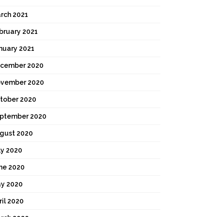
rch 2021
bruary 2021
nuary 2021
cember 2020
vember 2020
tober 2020
ptember 2020
gust 2020
ly 2020
ne 2020
y 2020
ril 2020