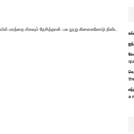
ப்பிள் மரத்தை மிகவும் நேசித்தான். பல நூறு கிளைகளோடு நீண்ட
உங
ஐந்
கே
qu
வெற
th
எந
a 