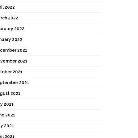
ril 2022
rch 2022
bruary 2022
nuary 2022
cember 2021
vember 2021
tober 2021
ptember 2021
gust 2021
ly 2021
ne 2021
y 2021
ril 2021