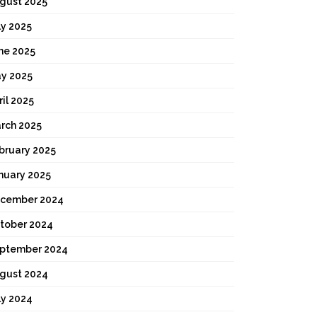
gust 2025
ly 2025
ne 2025
y 2025
ril 2025
rch 2025
bruary 2025
nuary 2025
cember 2024
tober 2024
ptember 2024
gust 2024
ly 2024