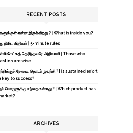
RECENT POSTS
்களுக்குள் என்ன இருக்கிறது ? | What is inside you?
து நிமிட விதிகள் | 5-minute rules
ள்வி கேட்கத் தெரிந்தவரே, அறிவாளி | Those who
estion are wise
்றிக்குத் தேவை, தொடர் முயற்சி ? | Is sustained effort
e key to success?
்தப் பொருளுக்கு சந்தை உள்ளது ? | Which product has
market?
ARCHIVES