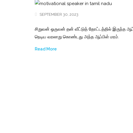
SEPTEMBER 30, 2023
சிறுவன் ஒருவன் தன் வீட்டுத் தோட்டத்தில் இருந்த ஆ
நெடிய வரலாறு கொண்டது அந்த ஆப்பிள் மரம்.
Read More