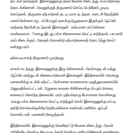
நாட்கள் நகர்ந்தன. இளைஞனுக்கு நல்ல வேலை கிடைத்து, சம்பாதிக்கத்
தொடங்கினான். அவனுக்குத் திருமணம் செய்ய பெற்றோர் முடிவு
செய்தனர். திருமண ஏற்பாடுகள் தடபுடலாக நடந்தன. கடைசி நேரத்தில்
பணப்பிரச்னை எழ.. எப்போதும் தனக்குஆறுதலாக இருக்கும் ஆப்பிள்
மரத்தை நோக்கி நடந்தான் இளைஞன். ‘கல்யாண மாப்பிள்ளை
கலங்கலாமா…? எனது இடது பக்க கிளைகளை வெட்டி எடுத்தால், பல லாரி
மரம் கிடைக்கும். அதைக் கொண்டு ஏற்பாடுகளைத் தொடர்ந்து செய்!
என்றது மரம்.
நல்லபடியாகத் திருமணம் முடிந்தது.
காலம் கடந்தது. இளைஞனுக்கு இரு பிள்ளைகள். அவர்களுடன் வந்து
ஆப்பிள் மரத்துடன் விளையாடுவான் இளைஞன். இந்நிலையில் அவனது
மனைவிக்கு உடலில் ஏற்பட்ட பிரச்சனை காரணமாக மருத்துவமனையில்
அனுமதிக்கப்பட்டாள். அறுவை காரண சிகிச்சைக்கு பெரும் செலவு.
கையைப் பிசைந்த நிலையில், மரம் புதியதொரு யோசனை சொன்னது.
‘வலது பக்க கிளைகளை வெட்டி எடுத்துச் செல்! இளைஞனுக்கு எப்படி
நன்றி சொல்வதென்றே தெரியவில்லை கண்கள் பணிக்க, ஒப்புக்
கொண்டான். மனைவி பிழைத்தாள்.
இந்நிலையில், இளைஞனுக்கு வெளிநாட்டு வேலை கிடைத்து, அவன்
அங்கேயே சென்று சில வருடங்கள் சென்று பணியாற்றினான் கைநிறைய