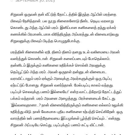
SEPTEMBER 30, 2023
சிறுவன் ஒருவன் தன் வீட்டுத் தோட்டத்தில் இருந்த ஆப்பிள் மரத்தை
மிகவும் நேசித்தான். பல நூறு கிளைகளோடு நீண்ட நெடிய வரலாறு
கொண்டது அந்த ஆப்பிள் மரம்.
இனிப்பான கனிகளைத் தந்து ஏக்கர்
கணக்கில் பிரமாண்டமாக விரிந்திருந்த அம்மரத்துடன் விளையாடுவது
சிறுவனுக்கு மிகவும் பிடித்த பொழுதுபோக்கு.
மரத்தின் கிளைகளில் ஏறி, தினம் தினம் தனது உடல் வலிமையை அவன்
வளர்த்துக் கொண்டான். சிறுவன் களைப்படையும் போதெல்லாம்,
தன்னிடம் இருக்கும் கனிகளை உதிர்க்கச் சொல்லி அவனுக்கு
தெம்பூட்டும் அந்த மரம். அவன் ஒருநாள் தன்னுடன் விளையாட
வராவிட்டாலும் மரம் ஏங்கும் அளவுக்கு அவர்களுக்குள் ஒரு பிடிப்பு
ஏற்பட்டுப் போனது. சிறுவன் வளர்ந்தான். மேல்படிப்பு காலம் வந்தது.
படிப்புச் செலவுக்கு பணம் இல்லையே!’ என்ற வாட்டத்தோடு தோட்டத்துப்
பக்கம் வந்தான். மரம் அவனை அழைத்தது. பிரச்னையைக் கேட்டது.
‘இவ்வளவுதானா…? நான் விளைவித்திருக்கும் கனிகளை எல்லாம் உலுக்கி
உதிர்த்து விடு. நான் வேகமாக புதிய கனிகளை உற்பத்தி செய்கிறேன். ஒரு
வாரத்தில் உன் பணத்தேவையை இப்பழங்கள் பூர்த்தி செய்யும்…’ என்றது.
சிறுவன் அப்படியே செய்து, படிப்புக்குப் பணம் கட்டி விட்டான்.