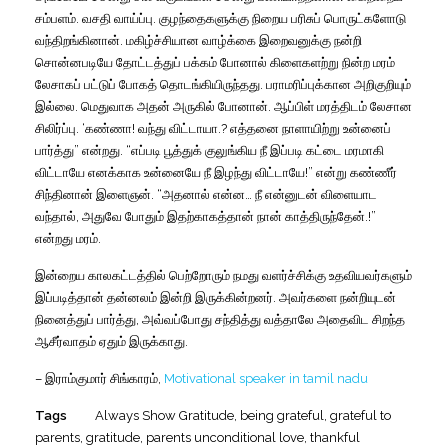
சம்பளம். வசதி வாய்ப்பு. குழந்தைகளுக்கு நிறைய பரிசுப் பொருட்களோடு
வந்திறங்கினான். மகிழ்ச்சியான வாழ்க்கை இறைவனுக்கு நன்றி
சொன்னபடியே தோட்டத்துப் பக்கம் போனால் கிளைகளற்று நின்ற மரம்
லேசாகப் பட்டுப் போகத் தொடங்கியிருந்தது. பராமரிப்புக்கான அறிகுறியும்
இல்லை. மெதுவாக அதன் அருகில் போனான். ஆப்பிள் மரத்திடம் லேசான
சிலிர்ப்பு. ‘கண்ணா! வந்து விட்டாயா.? எத்தனை நாளாயிற்று உன்னைப்
பார்த்து” என்றது. “எப்படி பூத்துக் குலுங்கிய நீ இப்படி கட்டை மரமாகி
விட்டாயே எனக்காக உன்னையே நீ இழந்து விட்டாயே!” என்று கண்ணீர்
சிந்தினான் இளைஞன். “அதனால் என்ன… நீ என்னுடன் விளையாட
வந்தால், அதுவே போதும் இதற்காகத்தான் நான் காத்திருந்தேன்.!”
என்றது மரம்.
இன்றைய காலகட்டத்தில் பெற்றோரும் நமது வளர்ச்சிக்கு உதவியவர்களும்
இப்படித்தான் தன்னலம் இன்றி இருக்கின்றனர். அவர்களை நன்றியுடன்
நினைத்துப் பார்த்து, அவ்வப்போது சந்தித்து வத்தாலே அதைவிட சிறந்த
ஆசீர்வாதம் ஏதும் இருக்காது.
– இராம்குமார் சிங்காரம்,
Motivational speaker in tamil nadu
Tags
Always Show Gratitude
,
being grateful
,
grateful to
parents
,
gratitude
,
parents unconditional love
,
thankful