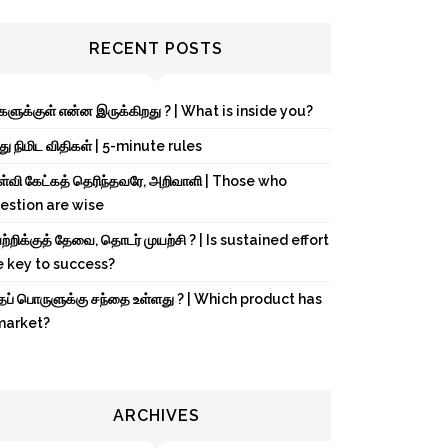
RECENT POSTS
்களுக்குள் என்ன இருக்கிறது ? | What is inside you?
து நிமிட விதிகள் | 5-minute rules
ள்வி கேட்கத் தெரிந்தவரே, அறிவாளி | Those who
estion are wise
்றிக்குத் தேவை, தொடர் முயற்சி ? | Is sustained effort
e key to success?
்தப் பொருளுக்கு சந்தை உள்ளது ? | Which product has
market?
ARCHIVES