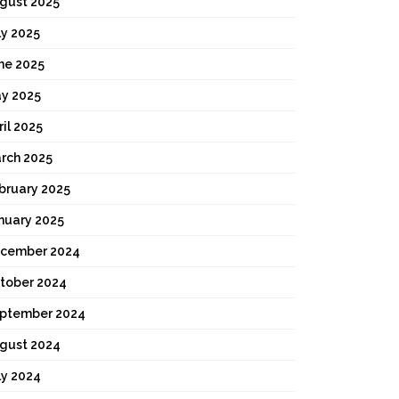
gust 2025
ly 2025
ne 2025
y 2025
ril 2025
rch 2025
bruary 2025
nuary 2025
cember 2024
tober 2024
ptember 2024
gust 2024
ly 2024