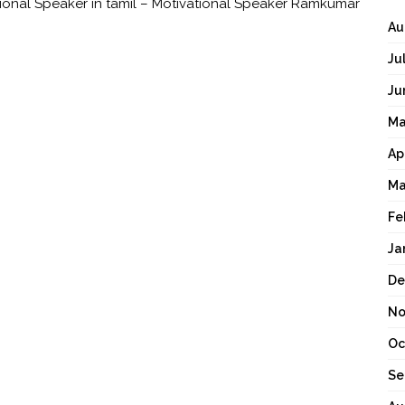
ational Speaker in tamil – Motivational Speaker Ramkumar
Au
Ju
Ju
Ma
Ap
Ma
Fe
Ja
De
No
Oc
Se