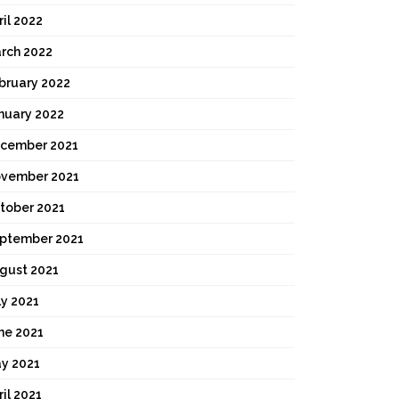
ril 2022
rch 2022
bruary 2022
nuary 2022
cember 2021
vember 2021
tober 2021
ptember 2021
gust 2021
ly 2021
ne 2021
y 2021
ril 2021