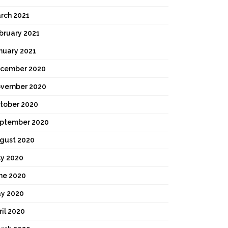
rch 2021
bruary 2021
nuary 2021
cember 2020
vember 2020
tober 2020
ptember 2020
gust 2020
ly 2020
ne 2020
y 2020
ril 2020