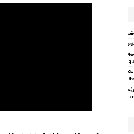
உங
ஐந்
கே
qu
வெற
th
எந
a 