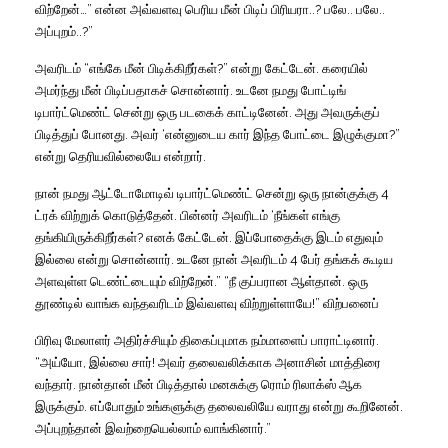
விற்றேன்…” என்ன அவ்வளவு பெரிய மீன் பிடிப் பிரியரா..? பலே.. பலே..
அப்புறம்..?”
அவரிடம் “எங்கே மீன் பிடிக்கிறீர்கள்?” என்று கேட்டேன். கரையில்
அமர்ந்து மீன் பிடிப்பதாகச் சொன்னார். உடனே நமது போட்டிங்
டிபார்ட்மெண்ட் சென்று ஒரு படகைக் காட்டினேன். அது அவருக்குப்
பிடித்துப் போனது. அவர் ‘என்னுடைய கார் இந்த போட்டை இழுக்குமா?”
என்று தெரியவில்லையே என்றார்.
நான் நமது ஆட்டோமோடிவ் டிபார்ட்மெண்ட் சென்று ஒரு நான்குக்கு 4
ட்ரக் விற்றுக் கொடுத்தேன். பின்னர் அவரிடம் ‘நீங்கள் எங்கு
தங்கியிருக்கிறீர்கள்? எனக் கேட்டேன். இப்போதைக்கு இடம் எதுவும்
இல்லை என்று சொன்னார். உடனே நான் அவரிடம் 4 பேர் தங்கக் கூடிய
அளவுள்ள டெண்ட்டையும் விற்றேன்.” “நீ குப்பரான ஆள்தான். ஒரு
தூண்டில் வாங்க வந்தவரிடம் இவ்வளவு விற்றுள்ளாயே!” விற்பனைப்
பிரிவு மேலாளர் அதிர்ச்சியும் திகைப்புமாக நம்மாளைப் பாராட்டினார்.
“அய்யோ, இல்லை சார்! அவர் தலைவலிக்காக அனாசின் மாத்திரை
வந்தார். நான்தான் மீன் பிடித்தால் மனசுக்கு ரொம் ரிலாக்ஸ் ஆக
இருக்கும். எப்போதும் உங்களுக்கு தலைவலியே வராது என்று கூறினேன்.
அப்புறந்தான் இவற்றையெல்லாம் வாங்கினார்.”