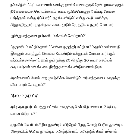
நம்ம ஆள். “அப்படியானால் உனக்கு நான் வேலை தருகிறேன். நாளை முதல்
நீ வேலையைத் தொடங்கலாம். கடை மூடும்பொழுது நீ எப்படி வேலை
பார்த்தாய் என்று ரிப்போர்ட் தர வேண்டும்” என்று கூறி பணிக்கு
அனுமதித்தார். முதல் நாள் கடை மூடும் நேரத்தில் வந்தார் மேலாளர்.
‘இன்று எத்தனை நபர்களிடம் சேல்ஸ் செய்தாய்?”
“ஒருவரிடம் மட்டும்தான்!” “என்ன ஒருத்தர் மட்டுமா? ம்ஹூம் உன்னை நீ
இன்னும் வளர்த்துக் கொள்ள வேண்டும் உன்னுடன் வேலை பார்க்கும்
மற்றவர்களெல்லாம் நாள் ஒன்றுக்கு 20 லிருந்து 30 வரை செய்யக்
கூடியவர்கள் உன் வேலை நிரந்தரமாக வேண்டுமானால் நீயும்
அவர்களைப் போல் மாற முயற்சிக்க வேண்டும். சரி எத்தனை டாலருக்கு
வியாபாரம் செய்தாய்?”
“$10,12,347.64”
ஒரே ஒரு நபரிடம் பத்து லட்சம் டாவருக்கு மேல் விற்பனையா..? அப்படி
என்ன விற்றாய்?”
முதலில் அவரிடம் சிறிய தூண்டில் விற்றேன் பிறகு கொஞ் பெரிய தூண்டில்
அதைவிடப் பெரிய தூண்டில், ஃபிஷ்ஷிங் ராட், ஃபிஷ்ஷிங் கியர் எல்லாம்