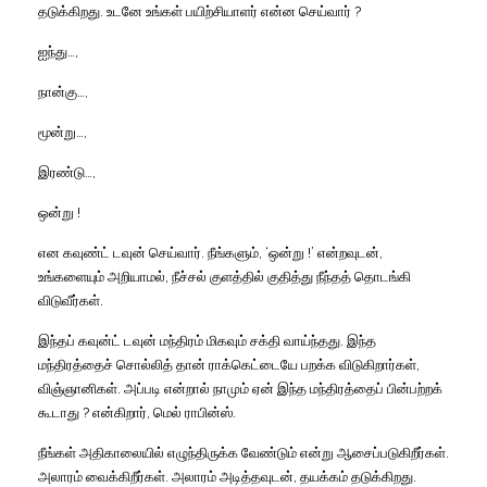
தடுக்கிறது. உடனே உங்கள் பயிற்சியாளர் என்ன செய்வார் ?
ஐந்து…,
நான்கு…,
மூன்று…,
இரண்டு…,
ஒன்று !
என கவுண்ட் டவுன் செய்வார். நீங்களும், ‘ஒன்று !’ என்றவுடன்,
உங்களையும் அறியாமல், நீச்சல் குளத்தில் குதித்து நீந்தத் தொடங்கி
விடுவீர்கள்.
இந்தப் கவுன்ட் டவுன் மந்திரம் மிகவும் சக்தி வாய்ந்தது. இந்த
மந்திரத்தைச் சொல்லித் தான் ராக்கெட்டையே பறக்க விடுகிறார்கள்,
விஞ்ஞானிகள். அப்படி என்றால் நாமும் ஏன் இந்த மந்திரத்தைப் பின்பற்றக்
கூடாது ? என்கிறார், மெல் ராபின்ஸ்.
நீங்கள் அதிகாலையில் எழுந்திருக்க வேண்டும் என்று ஆசைப்படுகிறீர்கள்.
அலாரம் வைக்கிறீர்கள். அலாரம் அடித்தவுடன், தயக்கம் தடுக்கிறது.