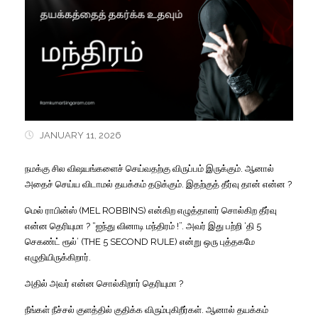
JANUARY 11, 2026
நமக்கு சில விஷயங்களைச் செய்வதற்கு விருப்பம் இருக்கும். ஆனால்
அதைச் செய்ய விடாமல் தயக்கம் தடுக்கும். இதற்குத் தீர்வு தான் என்ன ?
மெல் ராபின்ஸ் (MEL ROBBINS) என்கிற எழுத்தாளர் சொல்கிற தீர்வு
என்ன தெரியுமா ? “ஐந்து வினாடி மந்திரம் !”. அவர் இது பற்றி ‘தி 5
செகண்ட் ரூல்’ (THE 5 SECOND RULE) என்று ஒரு புத்தகமே
எழுதியிருக்கிறார்.
அதில் அவர் என்ன சொல்கிறார் தெரியுமா ?
நீங்கள் நீச்சல் குளத்தில் குதிக்க விரும்புகிறீர்கள். ஆனால் தயக்கம்