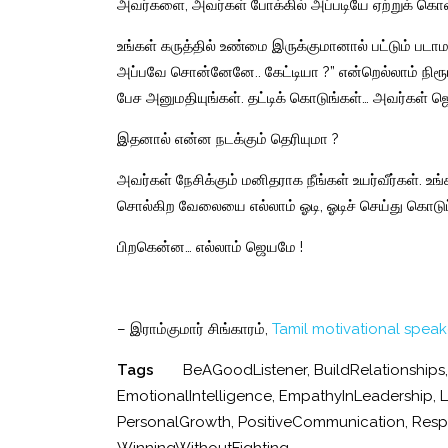
அவர்களை, அவர்கள் போக்கில் அப்படியே ஏற்றுக் கொள
உங்கள் கருத்தில் உண்மை இருக்குமானால் பட்டும் படா
அப்பவே சொன்னேனே.. கேட்டியா ?” என்றெல்லாம் நிரூப
பேச அனுமதியுங்கள். தட்டிக் கொடுங்கள்… அவர்கள் ஜெய
இதனால் என்ன நடக்கும் தெரியுமா ?
அவர்கள் நேசிக்கும் மனிதராக நீங்கள் உயர்வீர்கள். உங
சொல்கிற வேலையை எல்லாம் ஓடி, ஓடிச் செய்து கொடுப்ப
பிறகென்ன… எல்லாம் ஜெயமே !
– இராம்குமார் சிங்காரம்,
Tamil motivational speak
Tags
BeAGoodListener
,
BuildRelationships
EmotionalIntelligence
,
EmpathyInLeadership
,
PersonalGrowth
,
PositiveCommunication
,
Resp