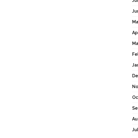
Ju
Ju
Ma
Ap
Ma
Fe
Ja
De
No
Oc
Se
Au
Ju