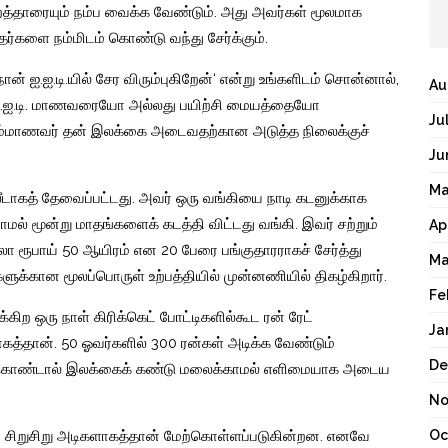
்றத்தாரையும்
நம்ப
வைக்க
வேண்டும்
.
அது
அவர்கள்
மூலமாக
தர்களை
நம்மிடம்
கொண்டு
வந்து
சேர்க்கும்
.
நான்
ஐ
.
ஐ
.
டி
.
யில்
சேர
விரும்புகிறேன்
‘
என்று
உங்களிடம்
சொன்னால்
,
Au
.
ஐ
.
டி
.
மாணவரையோ
அல்லது
பயிற்சி
மையத்தையோ
Ju
்மாணவர்
தன்
இலக்கை
அடைவதற்கான
அடுத்த
நிலைக்குச்
Ju
Ma
ீடாகத்
தேவைப்பட்டது
.
அவர்
ஒரு
வங்கியை
நாடி
கடனுக்காக
ாமல்
மூன்று
மாதங்களைக்
கடத்தி
விட்டது
வங்கி
.
இவர்
சற்றும்
Ap
லா
ரூபாய்
50
ஆயிரம்
என
20
பேரை
பங்குதாரராகச்
சேர்த்து
Ma
களுக்கான
மூலப்பொருள்
உற்பத்தியில்
முன்னணியில்
திகழ்கிறார்
.
Fe
்க்கிற
ஒரு
நாள்
கிரிக்கெட்
போட்டிகளில்கூட
ரன்
ரேட்
Ja
கத்தான்
. 50
ஓவர்களில்
300
ரன்கள்
அடிக்க
வேண்டும்
De
ொண்டால்
இலக்கைக்
கண்டு
மலைக்காமல்
எளிமையாக
அடைய
No
Oc
ட
சிறுசிறு
அடிகளாகத்தான்
மேற்கொள்ளப்படுகின்றன
.
எனவே