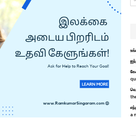
உங
ஐந்
கே
qu
வெற
th
எந
a 