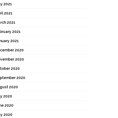
y 2021
ril 2021
rch 2021
bruary 2021
nuary 2021
cember 2020
vember 2020
tober 2020
ptember 2020
gust 2020
ly 2020
ne 2020
y 2020