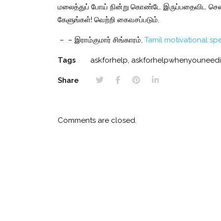
மலைத்துப்
போய்
நின்று
கொண்டே
இருப்பதைவிட
சென
கேளுங்கள்
!
வெற்றி
கைவசப்படும்
.
– – இராம்குமார் சிங்காரம்,
Tamil motivational sp
Tags
askforhelp
,
askforhelpwhenyouneedi
Share
Comments are closed.