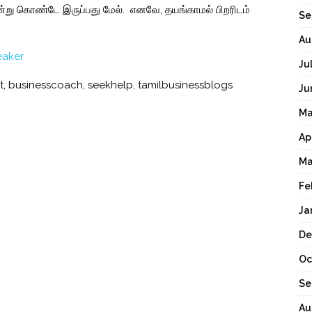
்று
கொண்டே
இருப்பது
மேல்
.
எனவே
,
தயங்காமல்
பிறரிடம்
Se
Au
eaker
Ju
t
,
businesscoach
,
seekhelp
,
tamilbusinessblogs
Ju
Ma
Ap
Ma
Fe
Ja
De
Oc
Se
Au