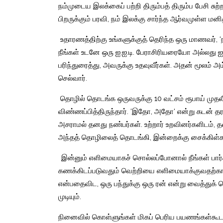
நம்முடைய
இலக்கைப்
பற்றி
திரும்பத்
திரும்ப
பேசி
சுற
பிறருக்கும்
பரவி
,
நம்
இலக்கு
சார்ந்த
ஆர்வமுள்ள
மனி
உதாரணத்திற்கு
உங்களுக்குத்
தெரிந்த
ஒரு
மாணவர்
, ‘
நீங்கள்
உடனே
ஒரு
ஐ
.
ஐ
.
டி
.
பேராசிரியரையோ
அல்லது
ஐ
பரிந்துரைத்து
,
அவருக்கு
உதவுவீர்கள்
.
அதன்
மூலம்
அம
செல்வார்
.
தொழில்
தொடங்க
ஒருவருக்கு
10
வட்சம்
ரூபாய்
முதல
விண்ணப்பித்திருந்தார்
. ‘
இதோ
,
அதோ
‘
என்று
கடன்
தர
அசராமல்
தனது
நண்பர்கள்
.
உற்றார்
உறவினர்களிடம்
,
த
அந்தத்
தொழிலைத்
தொடங்கி
,
இன்றைக்கு
சைக்கிள்
இன்னும்
எளிமையாகச்
சொல்லப்போனால்
நீங்கள்
பார
கணக்கிடப்படுவதும்
வெற்றியை
எளிமையாக்குவதற்கா
என்பதைவிட
,
ஒரு
பந்துக்கு
ஒரு
ரன்
என்று
வைத்துக்
க
முடியும்
.
நினைவில்
கொள்ளுங்கள்
மிகப்
பெரிய
பயணங்கள்கூ