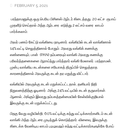
FEBRUARY 5, 2021
பரந்தாமனுக்கு ஒரு பெரிய பிசினஸ் ஆர்டர் கிடைத்தது
. 20
லட்ச
ரூபாய்
முதலீடு செய்தால் அந்த ஆர்டரை
எடுத்து
2
லட்சம் வரை
லாபம்
பார்க்கலாம்
.
அவர் பணம் கேட்டு வங்கியை நாடினார்
.
வங்கியில் கடன் வாங்கினால்
14%
வட்டி செலுத்தினால் போதும்
.
அவரது வங்கிக் கணக்கு
எண்ணையும்
,
பான்
(PAN)
நம்பரையும் வாங்கி அவரது கணக்கு
பரிவர்த்தனைகளை ஆராய்ந்து பார்த்தார் வங்கி மேலாளர்
.
பரந்தாமன்
,
முன்பு வாங்கிய கடன்களை சரியாகத் திருப்பிச் செலுத்தாத
காரணத்தினால் அவருக்கு கடன் தர மறுத்து விட்டார்
.
வங்கியில் அவருக்கு கடன் மறுக்கப்பட்டதால்
,
தனியார் நிதி
நிறுவனத்திற்கு ஓடினார்
.
அங்கு
24%
வட்டியில் கடன் தருவார்கள்
.
ஆனால்
,
அங்கும் இவரது நம்பகத்தன்மையின் கேள்விக்குறியால்
இவருக்கு கடன் மறுக்கப்பட்டது
.
பிறகு வேறு வழியின்றி
, 60%
வட்டிக்கு கந்து வட்டிக்காரர்களிடம் கடன்
வாங்கி அந்த ஆர்டரை முடித்துக் கொடுத்தார்
.
விளைவு
,
இவருக்கு
கிடைக்க வேண்டிய லாபம் முழுவதும் கந்து வட்டிக்காரர்களுக்கே போய்