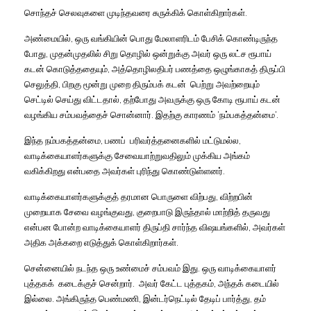
சொந்தச் செலவுகளை முடிந்தவரை சுருக்கிக் கொள்கிறார்கள்
.
அண்மையில்
,
ஒரு வங்கியின் பொது மேலாளரிடம் பேசிக் கொண்டிருந்த
போது
,
முதன்முதலில் சிறு தொழில் ஒன்றுக்கு அவர் ஒரு லட்ச ரூபாய்
கடன் கொடுத்ததையும்
,
அத்தொழிலதிபர் பணத்தை ஒழுங்காகத் திருப்பி
செலுத்தி
,
பிறகு மூன்று முறை திரும்பக் கடன்
பெற்று அவற்றையும்
செட்டில் செய்து விட்டதால்
,
தற்போது அவருக்கு ஒரு கோடி ரூபாய் கடன்
வழங்கிய சம்பவத்தைச் சொன்னார்
.
இதற்கு காரணம்
‘
நம்பகத்தன்மை
‘.
இந்த நம்பகத்தன்மை
,
பணப்
பரிவர்த்தனைகளில் மட்டுமல்ல
,
வாடிக்கையாளர்களுக்கு சேவையாற்றுவதிலும் முக்கிய அங்கம்
வகிக்கிறது என்பதை அவர்கள் புரிந்து கொண்டுள்ளனர்
.
வாடிக்கையாளர்களுக்குத் தரமான பொருளை விற்பது
,
விற்றபின்
முறையாக சேவை வழங்குவது
,
குறைபாடு இருந்தால் மாற்றித் தருவது
என்பன போன்ற வாடிக்கையாளர் திருப்தி சார்ந்த விஷயங்களில்
,
அவர்கள்
அதிக அக்கறை எடுத்துக் கொள்கிறார்கள்
.
சென்னையில் நடந்த ஒரு உண்மைச் சம்பவம் இது
.
ஒரு வாடிக்கையாளர்
புத்தகக்
கடைக்குச் சென்றார்
.
அவர் கேட்ட புத்தகம்
,
அந்தக் கடையில்
இல்லை
.
அங்கிருந்த பெண்மணி
,
இன்டர்நெட்டில் தேடிப் பார்த்து
,
தம்