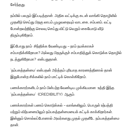
சேர்ந்தது
.
நம்மில் பலரும் இப்படித்தான்
.
அதிக வட்டிக்கு கடன் வாங்கி தொழிலில்
முதலீடு செய்து பிறகு லாபம் முழுவதையும் வாடகை
,
சம்பளம்
,
வட்டி
போன்றவற்றிற்கு செலவு செய்து விட்டு வெறும் கையோடு வீடு
திரும்புகிறோம்
.
இப்போது நாம்
சிந்திக்க வேண்டியது
–
நாம் நமக்காகச்
சம்பாதிக்கிறோமா
?
அல்லது பிறருக்குச் சம்பாதித்துக் கொடுக்க தொழில்
நடத்துகிறோமா
?
என்பதுதான்
.
‘
நம்பகத்தன்மை
‘
என்பதன் அர்த்தம் புரியாத காரணத்தினால் தான்
இதுபோன்ற சிக்கலில் நாம் மாட்டிக் கொள்கிறோம்
.
பணக்காரர்களிடம் நாம் பின்பற்ற வேண்டிய முக்கியமான
உத்தி இந்த
‘
நம்பகத்தன்மை
‘
(CREDIBILITY)
ஆகும்
.
பணக்காரர்கள் பணம் கொடுக்கல்
–
வாங்கலிலும்
,
பொருள் உற்பத்தி
மற்றும் விற்பனையிலும் நம்பகத்தன்மையைக் கட்டிக் காக்கிறார்கள்
.
இன்னும் சொல்லப்போனால் அவர்களது முதல் முதலீடே நம்பகத்தன்மை
தான்
.