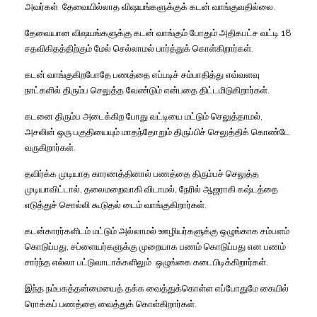
அவர்கள்
தேவையில்லாத விஷயங்களுக்குக் கடன் வாங்குவதில்லை
.
தேவையான விஷயங்களுக்கு கடன் வாங்கும் போதும் அதிகபட்ச வட்டி
18
சதவிகிதத்திற்கும் மேல் செல்லாமல் பார்த்துக் கொள்கிறார்கள்
.
கடன் வாங்குகிறபோதே பணத்தை எப்படிச் சம்பாதித்து எவ்வளவு
நாட்களில் திரும்ப செலுத்த வேண்டும் என்பதை திட்டமிடுகிறார்கள்
.
கடனை திரும்ப அடைக்கிற போது வட்டியை மட்டும் செலுத்தாமல்
,
அசலின் ஒரு பகுதியையும் மாதந்தோறும் திருப்பிச் செலுத்திக் கொண்டே
வருகிறார்கள்
.
தவிர்க்க முடியாத காரணத்தினால் பணத்தை திரும்பச் செலுத்த
முடியாவிட்டால்
,
தலைமறைவாகி விடாமல்
,
நேரில் ஆஜராகி கஷ்டத்தை
எடுத்துச் சொல்லி கூடுதல் டைம் வாங்குகிறார்கள்
.
கடன்காரர்களிடம் மட்டும் அல்லாமல் ஊழியர்களுக்கு ஒழுங்காக சம்பளம்
கொடுப்பது
,
சப்ளையர்களுக்கு முறையாக பணம் கொடுப்பது என பணம்
சார்ந்த எல்லா பட்டுவாடாக்களிலும்
ஒழுங்கை கடைபிடிக்கிறார்கள்
.
இந்த நம்பகத்தன்மையைத் தக்க வைத்துக்கொள்ள எப்போதுமே கையில்
ரொக்கப் பணத்தை வைத்துக் கொள்கிறார்கள்
.