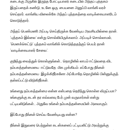
கடைக்கு அருகில் இருந்த போட்டியாளர் கடையில் அந்தப் புத்தகம்
இருப்பதைக் கண்டு
,
உடனே ஒரு
பையனை அனுப்பி வாங்கி வரச்
செய்தார்
.
வாங்கிய விலைக்கே அந்தப் புத்தகத்தை வாடிக்கையாளரிடம்
கொடுத்தார்
.
அந்தப் பெண்மணி அப்படி செய்திருக்க வேண்டிய அவசியமில்லை தான்
.
‘
புத்தகம் இல்லை
‘
என்று சொல்லியிருக்கலாம்
.
அப்படிச் சொல்லாமல்
,
‘
மெனக்கெட்டு
‘
புத்தகம் வாங்கிக் கொடுத்ததற்குப் பெயர் தான்
‘
வாடிக்கையாளர் சேவை
‘.
குறித்து வைத்துக் கொள்ளுங்கள்
…
தொழிலில் லாபம் ஈட்டுவதை விட
நம்பகத்தன்மையை
ஈட்டுவதே
மிக முக்கியம்
.
எப்போது நீங்கள்
நம்பகத்தன்மையை
இழக்கிறீர்களோ அப்போதே தொழிலில் பின்னுக்குத்
தள்ளப்பட்டு விடுகிறீர்கள்
.
உங்களது நம்பகத்தன்மை என்ன என்பதை தெரிந்து கொள்ள விருப்பமா
?
உங்களுக்கு கடன் தர எவ்வளவு பேர் முன் வருவார்கள் என்று
பட்டியலிடுங்கள்
…
அதுவே உங்கள் நம்பகத்தன்மையின் அளவாகும்
.
இப்போது நீங்கள் செய்ய வேண்டியது என்ன
?
நீங்கள் இதுவரை பெற்றுள்ள கடன்களைப் பட்டியலிட்டு அவற்றுக்கு