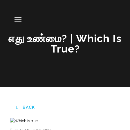
எது உண்மை? | Which Is
True?
BACK