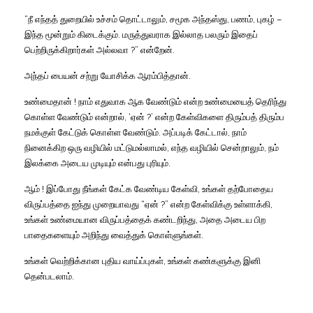
“நீ எந்தத் துறையில் உச்சம் தொட்டாலும், சமூக அந்தஸ்து, பணம், புகழ் –
இந்த மூன்றும் கிடைக்கும். மருத்துவராக இல்லாத பலரும் இதைப்
பெற்றிருக்கிறார்கள் அல்லவா ?” என்றேன்.
அந்தப் பையன் சற்று யோசிக்க ஆரம்பித்தான்.
உண்மைதான் ! நாம் எதுவாக ஆக வேண்டும் என்ற உண்மையைத் தெரிந்து
கொள்ள வேண்டும் என்றால், ‘ஏன் ?’ என்ற கேள்விகளை திரும்பத் திரும்ப
நமக்குள் கேட்டுக் கொள்ள வேண்டும். அப்படிக் கேட்டால், நாம்
நினைக்கிற ஒரு வழியில் மட்டுமல்லாமல், எந்த வழியில் சென்றாலும், நம்
இலக்கை அடைய முடியும் என்பது புரியும்.
ஆம் ! இப்போது நீங்கள் கேட்க வேண்டிய கேள்வி, உங்கள் தற்போதைய
விருப்பத்தை ஐந்து முறையாவது “ஏன் ?” என்ற கேள்விக்கு உள்ளாக்கி,
உங்கள் உண்மையான விருப்பத்தைக் கண்டறிந்து, அதை அடைய பிற
பாதைகளையும் அறிந்து வைத்துக் கொள்ளுங்கள்.
உங்கள் வெற்றிக்கான புதிய வாய்ப்புகள், உங்கள் கண்களுக்கு இனி
தென்படலாம்.