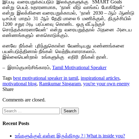
இப்படி
வரையறுக்கப்படும்
இலக்குகளுக்கு
SMART Goals
என்று
பெயர்
.
உதாரணமாக
, ‘
நான்
வீடு
வாங்கப்
போகிறேன்
‘
என்று
இலக்கினை வரையறுக்காமல்
, ‘
நான்
2030 –
ஆம்
ஆண்டு
டிசம்பர்
மாதம்
31
ஆம்
தேதி மாலை
6
மணிக்குள்
,
திருச்சியில்
1200
சதுர அடி
பரப்பளவு
கொண்ட
ஒரு வீட்டிற்குச்
சொந்தக்காரனாவேன்
‘
என்று
வரையறுத்தால்
அதனை
அடைய
எண்ணங்களும்
கைகொடுக்கும்
.
எனவே
நீங்கள்
புரிந்துகொள்ள
வேண்டியது
எண்ணங்களை
பயன்படுத்தினால் நீங்கள்
வெற்றியாளராகலாம்
.
இல்லையென்றால்
உங்களுக்கு
எதிரி
நீங்கள் தான்
.
– இராம்குமார்சிங்காரம்
,
Tamil Motivational Speaker
Tags
best motivational speaker in tamil
,
inspirational articles
,
motivational blog
,
Ramkumar Singaram
,
you're your own enemy
Share
Comments are closed.
Search
for:
Recent Posts
உங்களுக்குள் என்ன இருக்கிறது ? | What is inside you?