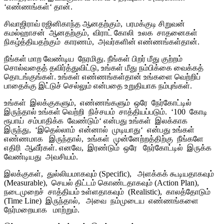
‘
எண்ணங்கள்
‘
தான்
.
சிவாஜிராவ் ரஜினிகாந்த ஆனதற்கும்
,
பரமக்குடி சிறுவன்
கமல்ஹாசன்
ஆனதற்கும்
,
விராட் கோலி
உலக
சாதனைகள்
நிகழ்த்தியதற்கும்
காரணம்
,
அவர்களின் எண்ணங்கள்தான்
.
நீங்கள் மாற வேண்டிய
நேரமிது
.
நீங்கள் பிறர் மீது குற்றம்
சொல்வதைத் தவிர்த்துவிட்டு
,
உங்கள் மீது நம்பிக்கை வைக்கத்
தொடங்குங்கள்
.
உங்கள் எண்ணங்கள்தான் உங்களை வெற்றிப்
பாதைக்கு இட்டுச் செல்லும் என்பதை உறுதியாக நம்புங்கள்
.
உங்கள்
இலக்குகளும்
,
எண்ணங்களும்
ஒரே
நேர்கோட்டில்
இருந்தால் உங்கள் வெற்றி
நிச்சயம்
சாத்தியப்படும்
. ‘100
கோடி
ரூபாய்
சம்பாதிக்க
வேண்டும்
‘
என்பது உங்கள்
இலக்காக
இருந்து
, ‘
இதெல்லாம்
என்னால்
முடியாது
‘
என்பது உங்கள்
எண்ணமாக
இருந்தால்
,
உங்கள்
முன்னேற்றத்திற்கு
நீங்களே
எதிரி
ஆவீர்கள்
.
எனவே
,
இரண்டும்
ஒரே
நேர்கோட்டில்
இருக்க
வேண்டியது
அவசியம்
.
இலக்குகள்
,
துல்லியமாகவும்
(Specific)
,
அளக்கக் கூடியதாகவும்
(Measurable)
,
செயல் திட்டம் கொண்டதாகவும்
(Action Plan)
,
நடைமுறைச்
சாத்தியம் உள்ளதாகவும்
(Realistic)
,
காலத்தோடும்
(Time Line)
இருந்தால்
,
அவை
நம்முடைய
எண்ணங்களை
நேர்மறையாக
மாற்றும்
.