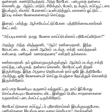
ஒன்றைக்
கண்டுபிடித்தார்
.
அந்த ரோபோட்
பன்முகத் தன்மை
கொண்டது
.
ஆடும்
,
பாடும்
,
சிரிக்கும்
,
பேசும்
,
நடக்கும்
,
கம்ப்யூட்டரை
இயக்கும்
,
ஸ்மார்ட் போனைப் பயன்படுத்தும்
,
வாகனம் ஓட்டும்
…
இப்படி எல்லா வேலைகளையும் செய்தது
.
இதைப்
பார்த்து
ஆச்சரியப்பட்டுப்போன
பத்திரிக்கையாளர்கள்
கேட்டனர்
.
“
அப்படியானால்
நமது
வேலை வாய்ப்பெல்லாம் பறிபோய்விடுமா
?”
அதற்கு
அந்த
விஞ்ஞானி
, “
ஆம்
!
உண்மைதான்
.
இந்த
ரோபாட்டை
விட
,
தான் ஆயிரம்
மடங்கு
சக்தி
வாய்ந்தவன்
என்பதை
மனிதன்
உணராதவரை
”
என்றார் நக்கலாக
.
உண்மைதான்
.
நம் ஒவொருவருக்குள்ளும்
ஆயிரம் மடங்கு சக்தி
வாய்ந்த
,
பன்முகத்
தன்மை கொண்ட ரோபோட்டின் திறன்
இருக்கிறது
.
இந்த அருமை தெரியாமல் நாம் ஒரே இடத்திலேயே
அமர்ந்து
,
ஒரே வேலையைச் செய்து பெஞ்சை தேய்த்துக் கொண்டு
இருக்கிறோம்
.
நாம் மாற வேண்டிய தருணம் வந்துவிட்டது
.
நாம் இப்போது
செய்யக்கூடிய வேலையை விட
,
இன்னும் பெரிய சாதனைகளை
உருவாக்கப் படைக்கப்பட்டிருக்கிறோம்
.
ரோபோட்டுகளை கம்ப்யூட்டர் புரோகிராம்கள் இயக்குவதுபோல
,
மனிதர்களை இயங்குபவை எவை தெரியுமா
?
அவர்களின்