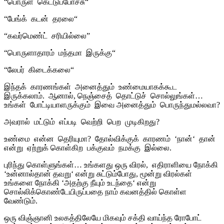
“
பொருள்
கெட்டுப்போச்சு
“
“
பேங்க்
கடன்
தரலை
“
“
கவர்மெண்ட்
சரியில்லை
”
“
பொருளாதாரம்
மந்தமா
இருக்கு
“
“
லேபர்
கிடைக்கலை
“
இந்தக்
காரணங்கள்
அனைத்தும்
உண்மையாகக்கூட
இருக்கலாம்
.
ஆனால்
,
நெஞ்சைத்
தொட்டுச்
சொல்லுங்கள்
…
உங்கள்
போட்டியாளருக்கும்
இவை அனைத்தும்
பொருந்துமல்லவா
?
அவரால்
மட்டும்
எப்படி
வெற்றி
பெற
முடிகிறது
?
உண்மை
என்ன
தெரியுமா
?
தோல்விக்குக்
காரணம்
‘
நான்
‘
தான்
என்று
ஏற்றுக் கொள்கிற
பக்குவம்
நமக்கு
இல்லை
.
புரிந்து கொள்ளுங்கள்
…
உங்களது ஒரு விரல்
,
எதிராளியை நோக்கி
‘
உன்னால்தான் தவறு
‘
என்று சுட்டும்போது
,
மூன்று விரல்கள்
உங்களை நோக்கி
‘
அதற்கு நீயும் உடந்தை
‘
என்று
சொல்லிக்கொண்டேயிருப்பதை நாம் கவனத்தில் கொள்ள
வேண்டும்
.
ஒரு விஞ்ஞானி உலகத்திலேயே மிகவும் சக்தி வாய்ந்த ரோபோட்