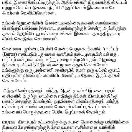
பதிவு
இணைக்கப்பட்டிருக்கும்
.
அதில்
உங்கள்
நிறுவனத்தின்
பெயர்
மற்றும்
செயல்பாடுகளை
நிரப்பி
அனுப்பினால்
இலவசமாகவே
அவர்கள்
வெளியிடுவார்கள்
.
உங்கள்
நிறுவனத்தின்
இணையதளத்தை
தகவல்
தளங்களாக
விளங்கும்
பல்வேறு
இணைய
தளங்களுக்குச்
சென்று
அங்கிருந்து
தகவல்
தேடும்போது
மக்களை
உங்கள்
இணைய
தளத்திற்கு
வர
லிங்க்
கொடுக்க
சொல்லலாம்
.
சென்னை
,
மும்பை
,
டெல்லி
போன்ற
பெருநகரங்களில்
‘
பார்ட்டர்
’
(Barter)
எனப்படும்
புதுவகை
வணிகம்
நடைமுறையில்
உள்ளது
.
பார்ட்டர்
என்றால்
பண்டமாற்று
முறை
என்ற
பொருள்
.
அதாவது
நீங்கள்
ஏ
.
சி
.
விற்கிறீர்கள்
என்று
வைத்துக்
கொள்வோம்
.
உங்களுக்கு
ஒரு
முன்னணி
நாளிதழில்
சுமார்
ஒரு
லட்சம்
ரூபாய்
மதிப்புள்ள
விளம்பரம்
வெளியிட
வேண்டிய
தேவை
இருப்பதாகக்
கொள்வோம்
.
அந்த
விளம்பரத்தைப்
பார்த்து
அதன்
மூலம்
விற்பனையாகும்
ஏ
.
சிகளில்
இருந்து
லாபத்தை
எடுத்து
நீங்கள்
விளம்பரத்திற்கு
பணம்
செலுத்த
வேண்டும்
.
ஒருவேளை
விளம்பரத்தைப்
பார்த்து
மக்கள்
ஏ
.
சி
வாங்க
வராமல்
போனால்
விளம்பரக்
கட்டணம்
உங்களைப்
பொறுத்தவரை
பெரிய
இழப்பாகத்
தோன்றும்
.
மாறாக
,
விளம்பரக்
கட்டணத்துக்கு
ஈடான
தொகைக்கு
பத்திரிக்கை
நிறுவனமே
தங்களுக்குத்
தேவையான
ஏ
.
சிக்களை
வாங்கிக்