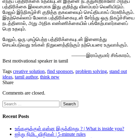
எந்தப்
பத்திரிக்கை
உதவியுடன்
இதனை
நடத்துகிறீர்களோ
அந்தப்
பத்திரிக்கை
இலவசமாக
இது
குறித்து
விளம்பரம்
வெளியிடும்
.
மேலும்
இந்நிகழ்ச்சி
குறித்த
தகவலையும்
செய்தியாகப்
பிரசுரிக்கும்
.
இதற்கெல்லாம்
மேலாக
பத்திரிக்கையுடன்
சேர்ந்து
ஒரு
நிகழ்ச்சியை
நடத்தினால்
,
அது
அதிக
எண்ணிக்கையில்
பங்கேற்பாளர்களைப்
பெற
உதவும்
.
மேலும்
,
ஒரு
புகழ்பெற்ற
பத்திரிக்கையுடன்
இணைத்து
செயல்படுவது
உங்கள்
நிறுவனத்திற்கும்
நற்பெயரை
உருவாக்கும்
.
———
இராம்குமார்
சிங்காரம்,
Best motivational speaker in tamil
Tags
creative solution
,
find sponsors
,
problem solving
,
stand out
ideas
,
tamil author
,
think new
Share
Comments are closed.
Search
for:
Recent Posts
உங்களுக்குள் என்ன இருக்கிறது ? | What is inside you?
ஐந்து நிமிட விதிகள் | 5-minute rules