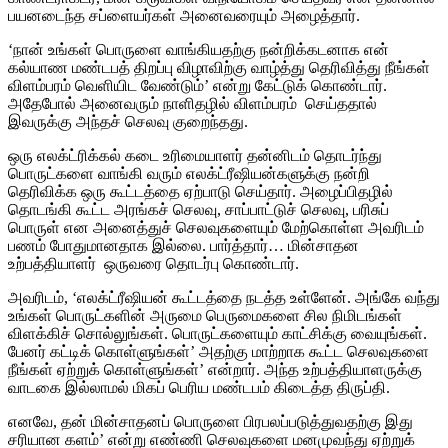
பயனடைந்த
சப்ளையர்கள்
அனைவரையும்
அழைத்தார்
.
‘
நான்
உங்கள்
பொருளை
வாங்கியதற்கு
நன்றிக்கடனாக
என்
கல்யாண
மண்டபத்
திறப்பு
விழாவிற்கு
வாழ்த்து
தெரிவித்து
நீங்கள்
விளம்பரம்
வெளியிட
வேண்டும்
’
என்று
கேட்டுக்
கொண்டார்
.
அதேபோல்
அனைவரும்
நாளிதழில்
விளம்பரம்
செய்ததால்
இவருக்கு
அந்தச்
செலவு
குறைந்தது
.
ஒரு
எலக்ட்ரிக்கல்
கடை
உரிமையாளர்
தன்னிடம்
தொடர்ந்து
பொருட்களை
வாங்கி
வரும்
எலக்ட்ரீஷியன்களுக்கு
நன்றி
தெரிவிக்க
ஒரு
கூட்டத்தை
ஏற்பாடு
செய்தார்
.
அழைப்பிதழில்
தொடங்கி
கூட்ட
அரங்கச்
செலவு
,
சாப்பாட்டுச்
செலவு
,
பரிசுப்
பொருள்
என
அனைத்துச்
செலவுகளையும்
மேற்கொள்ள
அவரிடம்
பணம்
போதுமானதாக
இல்லை
.
பார்த்தார்
…
மின்சாதன
உற்பத்தியாளர்
ஒருவரை
தொடர்பு
கொண்டார்
.
அவரிடம்
,
‘
எலக்ட்ரீஷியன்
கூட்டத்தை
நடத்த
உள்ளேன்
.
அங்கே
வந்து
உங்கள்
பொருட்களின்
அருமை
பெருமைகளை
சில
நிமிடங்கள்
விளக்கிச்
சொல்லுங்கள்
.
பொருட்களையும்
காட்சிக்கு
வையுங்கள்
.
பேனர்
கட்டிக்
கொள்ளுங்கள்
’
அதற்கு
மாற்றாக
கூட்ட
செலவுகளை
நீங்கள்
ஏற்றுக்
கொள்ளுங்கள்
’
என்றார்
.
அந்த
உற்பத்தியாளருக்கு
வாடகை
இல்லாமல்
மிகப்
பெரிய
மண்டபம்
கிடைத்த
திருப்தி
.
எனவே
,
தன்
மின்சாதனப்
பொருளை
பிரபலப்படுத்துவதற்கு
இது
சரியான
களம்
’
என்று
எண்ணி
செலவுகளை
மனமுவந்து
ஏற்றுக்