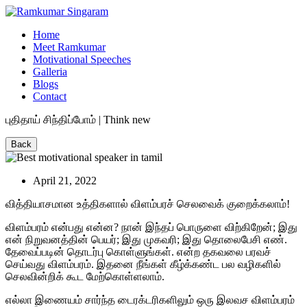
Home
Meet Ramkumar
Motivational Speeches
Galleria
Blogs
Contact
புதிதாய் சிந்திப்போம் | Think new
Back
April 21, 2022
வித்தியாசமான
உத்திகளால்
விளம்பரச்
செலவைக்
குறைக்கலாம்
!
விளம்பரம்
என்பது
என்ன
?
நான்
இந்தப்
பொருளை
விற்கிறேன்
;
இது
என்
நிறுவனத்தின்
பெயர்
;
இது
முகவரி
;
இது
தொலைபேசி
எண்
.
தேவைப்படின்
தொடர்பு
கொள்ளுங்கள்
.
என்ற
தகவலை
பரவச்
செய்வது
விளம்பரம்
.
இதனை
நீங்கள்
கீழ்க்கண்ட
பல
வழிகளில்
செலவின்றிக்
கூட
மேற்கொள்ளலாம்
.
எல்லா
இணையம்
சார்ந்த
டைரக்டரிகளிலும்
ஒரு
இலவச
விளம்பரம்