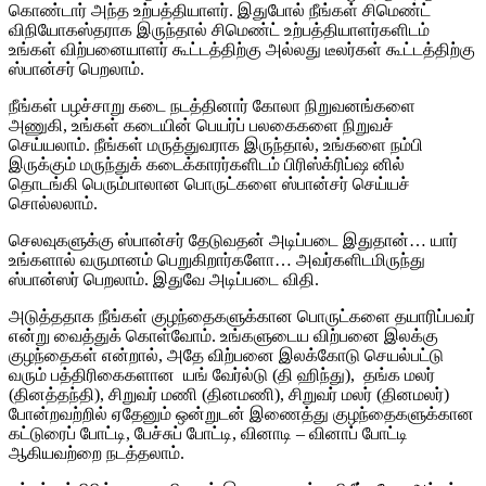
கொண்டார்
அந்த
உற்பத்தியாளர்
.
இதுபோல்
நீங்கள்
சிமெண்ட்
விநியோகஸ்தராக
இருந்தால்
சிமெண்ட்
உற்பத்தியாளர்களிடம்
உங்கள்
விற்பனையாளர்
கூட்டத்திற்கு
அல்லது
டீலர்கள்
கூட்டத்திற்கு
ஸ்பான்சர்
பெறலாம்
.
நீங்கள்
பழச்சாறு
கடை
நடத்தினார்
கோலா
நிறுவனங்களை
அணுகி
,
உங்கள்
கடையின்
பெயர்ப்
பலகைகளை
நிறுவச்
செய்யலாம்
.
நீங்கள்
மருத்துவராக
இருந்தால்
,
உங்களை
நம்பி
இருக்கும்
மருந்துக்
கடைக்காரர்களிடம்
பிரிஸ்க்ரிப்ஷ
னில்
தொடங்கி
பெரும்பாலான
பொருட்களை
ஸ்பான்சர்
செய்யச்
சொல்லலாம்
.
செலவுகளுக்கு
ஸ்பான்சர்
தேடுவதன்
அடிப்படை
இதுதான்
…
யார்
உங்களால்
வருமானம்
பெறுகிறார்களோ
…
அவர்களிடமிருந்து
ஸ்பான்ஸர்
பெறலாம்
.
இதுவே
அடிப்படை
விதி
.
அடுத்ததாக
நீங்கள்
குழந்தைகளுக்கான
பொருட்களை
தயாரிப்பவர்
என்று
வைத்துக்
கொள்வோம்
.
உங்களுடைய
விற்பனை
இலக்கு
குழந்தைகள்
என்றால்
,
அதே
விற்பனை
இலக்கோடு
செயல்பட்டு
வரும்
பத்திரிகைகளான
யங்
வேர்ல்டு
(
தி
ஹிந்து
),
தங்க
மலர்
(
தினத்தந்தி
),
சிறுவர்
மணி
(
தினமணி
),
சிறுவர்
மலர்
(
தினமலர்
)
போன்றவற்றில்
ஏதேனும்
ஒன்றுடன்
இணைத்து
குழந்தைகளுக்கான
கட்டுரைப்
போட்டி
,
பேச்சுப்
போட்டி
,
வினாடி
–
வினாப்
போட்டி
ஆகியவற்றை
நடத்தலாம்
.