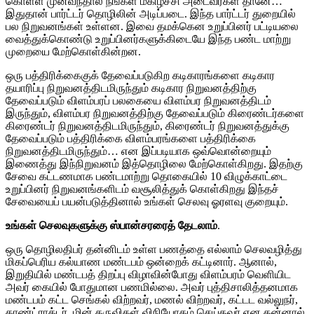
கொள்ள
முன்வந்தால்
நீங்கள்
மகிழ்ச்சி
அடைவீர்கள்
தானே
…
இதுதான்
பார்ட்டர்
தொழிலின்
அடிப்படை
.
இந்த
பார்ட்டர்
துறையில்
பல
நிறுவனங்கள்
உள்ளன
.
இவை
தமக்கென
உறுப்பினர்
பட்டியலை
வைத்துக்கொண்டு
உறுப்பினர்களுக்கிடையே
இந்த
பண்ட
மாற்று
முறையை
மேற்கொள்கின்றன
.
ஒரு
பத்திரிக்கைகுக்
தேவைப்படுகிற
கடிகாரங்களை
கடிகார
தயாரிப்பு
நிறுவனத்திடமிருந்தும்
கடிகார
நிறுவனத்திற்கு
தேவைப்படும்
விளம்பரப்
பலகையை
விளம்பர
நிறுவனத்திடம்
இருந்தும்
,
விளம்பர
நிறுவனத்திற்கு
தேவைப்படும்
கிரைண்டர்களை
கிரைண்டர்
நிறுவனத்திடமிருந்தும்
,
கிரைண்டர்
நிறுவனத்துக்கு
தேவைப்படும்
பத்திரிக்கை
விளம்பரங்களை
பத்திரிக்கை
நிறுவனத்திடமிருந்தும்
…
என
இப்படியாக
ஒவ்வொன்றையும்
இணைத்து
இந்நிறுவனம்
இத்தொழிலை
மேற்கொள்கிறது
.
இதற்கு
சேவை
கட்டணமாக
பண்டமாற்று
தொகையில்
10
விழுக்காட்டை
உறுப்பினர்
நிறுவனங்களிடம்
வசூலித்துக்
கொள்கிறது
இந்தச்
சேவையைப்
பயன்படுத்தினால்
உங்கள்
செலவு
ஓரளவு
குறையும்
.
உங்கள்
செலவுகளுக்கு
ஸ்பான்சரரைத்
தேடலாம்
.
ஒரு
தொழிலதிபர்
தன்னிடம்
உள்ள
பணத்தை
எல்லாம்
செலவழித்து
மிகப்பெரிய
கல்யாண
மண்டபம்
ஒன்றைக்
கட்டினார்
.
ஆனால்
,
இறுதியில்
மண்டபத்
திறப்பு
விழாவின்போது
விளம்பரம்
வெளியிட
அவர்
கையில்
போதுமான
பணமில்லை
.
அவர்
புத்திசாலித்தனமாக
மண்டபம்
கட்ட
செங்கல்
விற்றவர்
,
மணல்
விற்றவர்
,
கட்டட
வல்லுநர்
,
காண்ட்ராக்டர்
,
மின்
கருவிகள்
விநியோகம்
செய்தவர்
என
தன்னால்