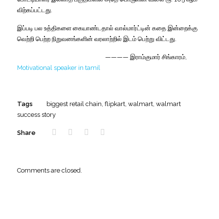
விற்கப்பட்டது
.
இப்படி
பல
உத்திகளை
கையாண்டதால்
வால்மார்ட்டின்
கதை
இன்றைக்கு
வெற்றி
பெற்ற
நிறுவனங்களின்
வரலாற்றில்
இடம்
பெற்று
விட்டது
.
————
இராம்குமார்
சிங்காரம்,
Motivational speaker in tamil
Tags
biggest retail chain
,
flipkart
,
walmart
,
walmart
success story
Share
Comments are closed.