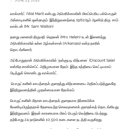
JUNE 23, 2022
வால்மார்ட்
(Wal Mart)
என்பது
அமெரிக்காவின்
மிகப்பெரிய
பல்பொருள்
அங்காடிகளில்
ஒன்றாகும்
.
இந்நிறுவனத்தை
1962
ஆம்
ஆண்டு
திரு
.
சாம்
வால்டன்
(Mr. Sam Walton)
தனது
மனைவி
திருமதி
.
ஹெலன்
(Mrs. Helen)
உடன்
இணைந்து
அமெரிக்காவில்
உள்ள
ஆர்கன்
சாஸ்
(Arkansas)
என்ற
நகரில்
தொடங்கினார்
.
அப்போதுதான்
அமெரிக்காவில்
‘
தள்ளுபடி
விற்பனை
’ (Discount Sale)
என்கிற
கான்செப்ட்
அறிமுகமான
நேரம்
.
இந்த
உத்தியை
கெட்டியாகப்
பிடித்துக்
கொண்டது
வால்மார்ட்
.
பொருட்களின்
லாபத்தைக்
குறைத்து
விற்பனையை
அதிகப்படுத்துவதே
இந்நிறுவனத்தின்
முதன்மையான
நோக்கம்
.
பொருட்களின்
மீதான
லாபத்தைக்
குறைவாக
நிர்ணயிக்க
வேண்டியிருந்ததால்
தேவையற்ற
செலவுகளைக்
குறைக்கத்
தொடங்கியது
இந்நிறுவனம்
.
இதன்
காரணமாக
மிகப்
பெரும்
வெற்றியை
பெற்றது
.
தற்போது
24
நாடுகளில்
10,500
கடைகளை
நடத்தி
வருகிறது
.