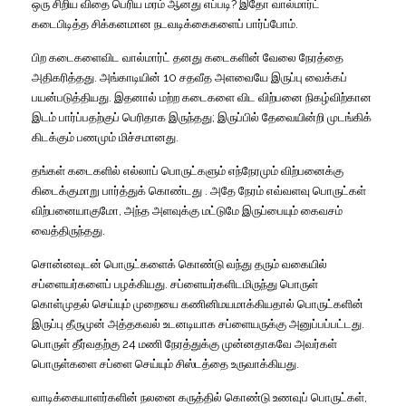
ஒரு
சிறிய
விதை
பெரிய
மரம்
ஆனது
எப்படி
?
இதோ
வால்மார்ட்
கடைபிடித்த
சிக்கனமான
நடவடிக்கைகளைப்
பார்ப்போம்
.
பிற
கடைகளைவிட
வால்மார்ட்
தனது
கடைகளின்
வேலை
நேரத்தை
அதிகரித்தது
.
அங்காடியின்
10
சதவீத
அளவையே
இருப்பு
வைக்கப்
பயன்படுத்தியது
.
இதனால்
மற்ற
கடைகளை
விட
விற்பனை
நிகழ்விற்கான
இடம்
பார்ப்பதற்குப்
பெரிதாக
இருந்தது
;
இருப்பில்
தேவையின்றி
முடங்கிக்
கிடக்கும்
பணமும்
மிச்சமானது
.
தங்கள்
கடைகளில்
எல்லாப்
பொருட்களும்
எந்நேரமும்
விற்பனைக்கு
கிடைக்குமாறு
பார்த்துக்
கொண்டது
.
அதே
நேரம்
எவ்வளவு
பொருட்கள்
விற்பனையாகுமோ
,
அந்த
அளவுக்கு
மட்டுமே
இருப்பையும்
கைவசம்
வைத்திருந்தது
.
சொன்னவுடன்
பொருட்களைக்
கொண்டு
வந்து
தரும்
வகையில்
சப்ளையர்களைப்
பழக்கியது
.
சப்ளையர்களிடமிருந்து
பொருள்
கொள்முதல்
செய்யும்
முறையை
கணினிமயமாக்கியதால்
பொருட்களின்
இருப்பு
தீருமுன்
அத்தகவல்
உடனடியாக
சப்ளையருக்கு
அனுப்பப்பட்டது
.
பொருள்
தீர்வதற்கு
24
மணி
நேரத்துக்கு
முன்னதாகவே
அவர்கள்
பொருள்களை
சப்ளை
செய்யும்
சிஸ்டத்தை
உருவாக்கியது
.
வாடிக்கையாளர்களின்
நலனை
கருத்தில்
கொண்டு
உணவுப்
பொருட்கள்
,