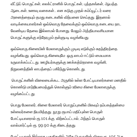
வீட்டுப்
பொருட்கள்
,
எலக்ட்ரானிக்
பொருட்கள்
,
புத்தகங்கள்
,
ஆயத்த
ஆடைகள்
,
உணவு
வகைகள்
…
என
கடுகு
முதல்
கம்ப்யூட்டர்
வரை
அனைத்தையும்
தமது
கடைகளில்
விற்பனை
செய்தது
.
இதனால்
வாடிக்கையாளர்கள்
ஒவ்வொரு
தேவைக்கும்
ஒவ்வொரு
கடையை
நாட
வேண்டிய
தேவை
இல்லாமல்
போனது
.
மேலும்
அத்தியாவசியமான
பொருட்களுக்கு
எந்நேரமும்
தள்ளுபடி
வழங்கியது
.
ஒவ்வொரு
கிளையின்
மேலாளருக்கும்
முடிவு
எடுக்கும்
சுதந்திரத்தை
வழங்கியது
.
ஒவ்வொரு
கிளையுமே
ஒரு
லாபம்
ஈட்டும்
மையமாக
உருவாக்கப்பட்டது
.
ஊழியர்களுக்கு
ஊக்கத்தொகை
வழங்கி
,
நிறுவனத்தின்
லாபத்தைப்
பகிர்ந்து
கொண்டது
.
பொருட்களின்
விலையைக்கூட
அருகில்
உள்ள
போட்டியாளர்களை
மனதில்
கொண்டு
மாற்றியமைத்துக்
கொள்ளும்
உரிமை
கிளை
மேலாளருக்கு
வழங்கப்பட்டது
.
பொது
மேலாளர்
,
கிளை
மேலாளர்
பொறுப்புகளில்
மிகவும்
நம்பகத்தன்மை
உள்ளவர்களை
நியமித்தது
.
நூறு
ரூபாய்
மதிப்புள்ள
பொருள்
போட்டியாளரால்
ரூ
.
101
க்கு
விற்கப்பட்டால்
,
அந்தப்
பொருள்
வால்மார்ட்டில்
ரூ
. 99.90
க்கு
கிடைத்தது
.
போட்டியாளர்
இல்லாத
பகுதிகளில்
அதே
பொருளின்
விலை
ரூ
.
105
ஆக