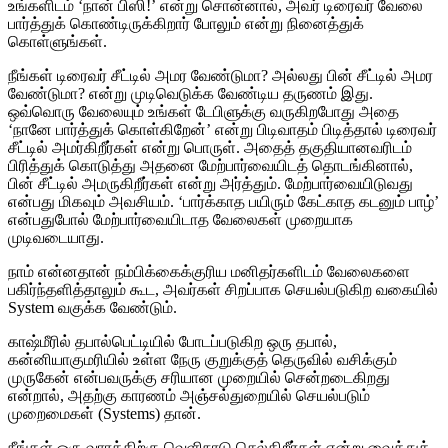
உங்களிடம் ‘நான் பிஸி!’ என்று சொன்னால், அவர் டிரைவர் வேலை
பார்த்துக் கொண்டிருக்கிறார் போலும் என்று நினைத்துக்
கொள்ளுங்கள்.
நீங்கள் டிரைவர் சீட்டில் அமர வேண்டுமா? அல்லது பின் சீட்டில் அமர
வேண்டுமா? என்று முடிவெடுக்க வேண்டிய தருணம் இது.
ஒவ்வொரு வேலையும் உங்கள் டேபிளுக்கு வருகிறபோது அதை
‘நானே பார்த்துக் கொள்கிறேன்’ என்று பிடிவாதம் பிடித்தால் டிரைவர்
சீட்டில் அமர்கிறீர்கள் என்று பொருள். அதைத் தகுதியானவரிடம்
பிரித்துக் கொடுத்து அதனை மேற்பார்வையிடத் தொடங்கினால்,
பின் சீட்டில் அமருகிறீர்கள் என்று அர்த்தும். மேற்பார்வையிடுவது
என்பது மிகவும் அவசியம். ‘பார்க்காத பயிரும் கேட்காத கடனும் பாழ்’
என்பதுபோல் மேற்பார்வையிடாத வேலைகள் முறையாக
முடிவடையாது.
நாம் என்னதான் நம்பிக்கைக்குரிய மனிதர்களிடம் வேலைகளை
பகிர்ந்தளித்தாலும் கூட, அவர்கள் சிறப்பாக செயல்படுகிற வகையில்
System வகுக்க வேண்டும்.
காஷ்மீரில் தபால்பெட்டியில் போடப்படுகிற ஒரு தபால்,
கன்னியாகுமரியில் உள்ள நேரு குறுக்குத் தெருவில் வசிக்கும்
முருகேன் என்பவருக்கு சரியான முறையில் சென்றடைகிறது
என்றால், அதற்கு காரணம் அஞ்சல்துறையில் செயல்படும்
முறைமைகள் (Systems) தான்.
நீங்கள் ஒரு வாரத்திற்கு வெளிநாடு செல்கிறீர்கள் என்று வைத்துக்