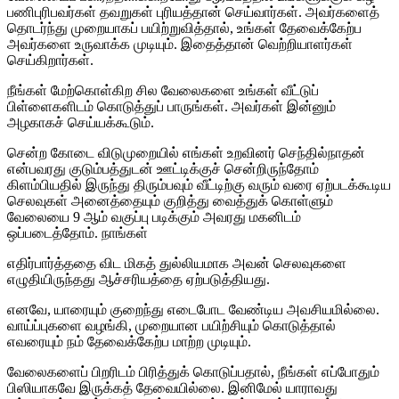
பணிபுரிபவர்கள் தவறுகள் புரியத்தான் செய்வார்கள். அவர்களைத்
தொடர்ந்து முறையாகப் பயிற்றுவித்தால், உங்கள் தேவைக்கேற்ப
அவர்களை உருவாக்க முடியும். இதைத்தான் வெற்றியாளர்கள்
செய்கிறார்கள்.
நீங்கள் மேற்கொள்கிற சில வேலைகளை உங்கள் வீட்டுப்
பிள்ளைகளிடம் கொடுத்துப் பாருங்கள். அவர்கள் இன்னும்
அழகாகச் செய்யக்கூடும்.
சென்ற கோடை விடுமுறையில் எங்கள் உறவினர் செந்தில்நாதன்
என்பவரது குடும்பத்துடன் ஊட்டிக்குச் சென்றிருந்தோம்
கிளம்பியதில் இருந்து திரும்பவும் வீட்டிற்கு வரும் வரை ஏற்படக்கூடிய
செலவுகள் அனைத்தையும் குறித்து வைத்துக் கொள்ளும்
வேலையை 9 ஆம் வகுப்பு படிக்கும் அவரது மகனிடம்
ஒப்படைத்தோம். நாங்கள்
எதிர்பார்த்ததை விட மிகத் துல்லியமாக அவன் செலவுகளை
எழுதியிருந்தது ஆச்சரியத்தை ஏற்படுத்தியது.
எனவே, யாரையும் குறைந்து எடைபோட வேண்டிய அவசியமில்லை.
வாய்ப்புகளை வழங்கி, முறையான பயிற்சியும் கொடுத்தால்
எவரையும் நம் தேவைக்கேற்ப மாற்ற முடியும்.
வேலைகளைப் பிறரிடம் பிரித்துக் கொடுப்பதால், நீங்கள் எப்போதும்
பிஸியாகவே இருக்கத் தேவையில்லை. இனிமேல் யாராவது