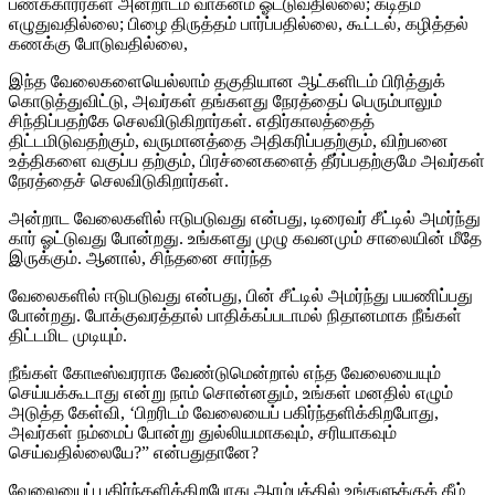
பணக்காரர்கள் அன்றாடம் வாகனம் ஓட்டுவதில்லை; கடிதம்
எழுதுவதில்லை; பிழை திருத்தம் பார்ப்பதில்லை, கூட்டல், கழித்தல்
கணக்கு போடுவதில்லை,
இந்த வேலைகளையெல்லாம் தகுதியான ஆட்களிடம் பிரித்துக்
கொடுத்துவிட்டு, அவர்கள் தங்களது நேரத்தைப் பெரும்பாலும்
சிந்திப்பதற்கே செலவிடுகிறார்கள். எதிர்காலத்தைத்
திட்டமிடுவதற்கும், வருமானத்தை அதிகரிப்பதற்கும், விற்பனை
உத்திகளை வகுப்ப தற்கும், பிரச்னைகளைத் தீர்ப்பதற்குமே அவர்கள்
நேரத்தைச் செலவிடுகிறார்கள்.
அன்றாட வேலைகளில் ஈடுபடுவது என்பது, டிரைவர் சீட்டில் அமர்ந்து
கார் ஓட்டுவது போன்றது. உங்களது முழு கவனமும் சாலையின் மீதே
இருக்கும். ஆனால், சிந்தனை சார்ந்த
வேலைகளில் ஈடுபடுவது என்பது, பின் சீட்டில் அமர்ந்து பயணிப்பது
போன்றது. போக்குவரத்தால் பாதிக்கப்படாமல் நிதானமாக நீங்கள்
திட்டமிட முடியும்.
நீங்கள் கோடீஸ்வரராக வேண்டுமென்றால் எந்த வேலையையும்
செய்யக்கூடாது என்று நாம் சொன்னதும், உங்கள் மனதில் எழும்
அடுத்த கேள்வி, ‘பிறரிடம் வேலையைப் பகிர்ந்தளிக்கிறபோது,
அவர்கள் நம்மைப் போன்று துல்லியமாகவும், சரியாகவும்
செய்வதில்லையே?” என்பதுதானே?
வேலையைப் பகிர்ந்தளிக்கிறபோது ஆரம்பத்தில் உங்களுக்குக் கீழ்