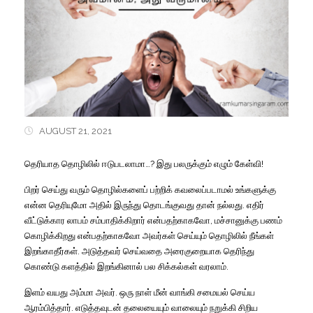
AUGUST 21, 2021
தெரியாத
தொழிலில்
ஈடுபடலாமா
…?
இது
பலருக்கும்
எழும்
கேள்வி
!
பிறர்
செய்து
வரும்
தொழில்களைப்
பற்றிக்
கவலைப்படாமல்
உங்களுக்கு
என்ன
தெரியுமோ
அதில்
இருந்து
தொடங்குவது
தான்
நல்லது
.
எதிர்
வீட்டுக்கார
லாபம்
சம்பாதிக்கிறார்
என்பதற்காகவோ
,
மச்சானுக்கு
பணம்
கொழிக்கிறது
என்பதற்காகவோ
அவர்கள்
செய்யும்
தொழிலில்
நீங்கள்
இறங்காதீர்கள்
.
அடுத்தவர்
செய்வதை
அரைகுறையாக
தெரிந்து
கொண்டு
களத்தில்
இறங்கினால்
பல
சிக்கல்கள்
வரலாம்
.
இளம்
வயது
அம்மா
அவர்
.
ஒரு
நாள்
மீன்
வாங்கி
சமையல்
செய்ய
ஆரம்பித்தார்
.
எடுத்தவுடன்
தலையையும்
வாலையும்
நறுக்கி
சிறிய