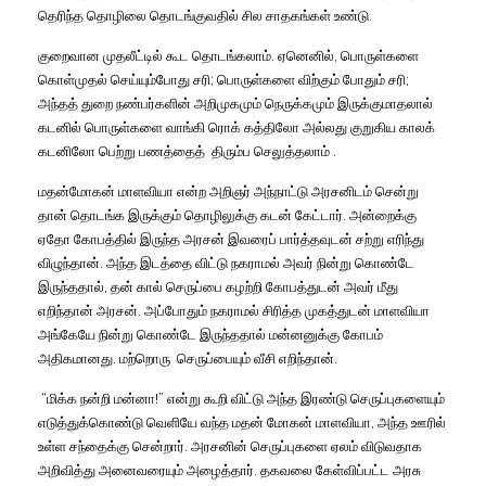
தெரிந்த
தொழிலை
தொடங்குவதில்
சில
சாதகங்கள்
உண்டு
.
குறைவான
முதலீட்டில்
கூட
தொடங்கலாம்
.
ஏனெனில்
,
பொருள்களை
கொள்முதல்
செய்யும்போது
சரி
;
பொருள்களை
விற்கும்
போதும்
சரி
;
அந்தத்
துறை
நண்பர்களின்
அறிமுகமும்
நெருக்கமும்
இருக்குமாதலால்
கடனில்
பொருள்களை
வாங்கி
ரொக்
கத்திலோ
அல்லது
குறுகிய
காலக்
கடனிலோ
பெற்று
பணத்தைத்
திரும்ப
செலுத்தலாம்
.
மதன்மோகன்
மாளவியா
என்ற
அறிஞர்
அந்நாட்டு
அரசனிடம்
சென்று
தான்
தொடங்க
இருக்கும்
தொழிலுக்கு
கடன்
கேட்டார்
.
அன்றைக்கு
ஏதோ
கோபத்தில்
இருந்த
அரசன்
இவரைப்
பார்த்தவுடன்
சற்று
எரிந்து
விழுந்தான்
.
அந்த
இடத்தை
விட்டு
நகராமல்
அவர்
நின்று
கொண்டே
இருந்ததால்
,
தன்
கால்
செருப்பை
கழற்றி
கோபத்துடன்
அவர்
மீது
எறிந்தான்
அரசன்
.
அப்போதும்
நகராமல்
சிரித்த
முகத்துடன்
மாளவியா
அங்கேயே
நின்று
கொண்டே
இருந்ததால்
மன்னனுக்கு
கோபம்
அதிகமானது
.
மற்றொரு
செருப்பையும்
வீசி
எறிந்தான்
.
“
மிக்க
நன்றி
மன்னா
!”
என்று
கூறி
விட்டு
அந்த
இரண்டு
செருப்புகளையும்
எடுத்துக்கொண்டு
வெளியே
வந்த
மதன்
மோகன்
மாளவியா
,
அந்த
ஊரில்
உள்ள
சந்தைக்கு
சென்றார்
.
அரசனின்
செருப்புகளை
ஏலம்
விடுவதாக
அறிவித்து
அனைவரையும்
அழைத்தார்
.
தகவலை
கேள்விப்பட்ட
அரசு