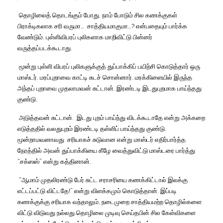
தொழிலைத்
தொடங்கும்
போது
,
நாம்
போடும்
சில
கணக்குகள்
பிராக்டிகலாக
சரி
வருமா
…
சாத்தியமாகுமா
…?
என்பதையும்
பார்க்க
வேண்டும்
.
புள்ளிவிபரப்
புலிகளாக
மாறிவிட்டு
பின்னர்
வருத்தப்படக்கூடாது
.
மூன்று
புள்ளி
விபரப்
புலிகளுக்குத்
துப்பாக்கிப்
பயிற்சி
கொடுத்தார்
ஒரு
மாஸ்டர்
.
மரப்புறாவை
காட்டி
சுடச்
சொன்னார்
.
மரக்கிளையில்
இருந்த
அந்தப்
புறாவை
முதலாமவன்
சுட்டான்
.
இரண்டடி
இடதுபுறமாக
பாய்ந்தது
குண்டு
.
அடுத்தவன்
சுட்டான்
.
இடது
புறம்
பாய்ந்து
விடக்கூடாதே
என்று
அக்கறை
எடுத்ததில்
வலதுபுறம்
இரண்டடி
தள்ளிப்
பாய்ந்தது
குண்டு
.
மூன்றாமவனாவது
சரியாகச்
சுடுவான
என்று
மாஸ்டர்
எதிர்பார்த்த
நேரத்தில்
அவன்
துப்பாக்கியை
கீழே
வைத்துவிட்டு
மாஸ்டரை
பார்த்து
“
சக்ஸஸ்
”
என்று
கத்தினான்
.
“
ஆமாம்
முதலிரண்டு
பேர்
சுட்ட
சராசரியை
கணக்கிட்டால்
இலக்கு
எட்டப்பட்டு
விட்டதே
!”
என்று
விளக்கமும்
கொடுத்தான்
.
இப்படி
கணக்குக்கு
சரியாக
வந்தாலும்
,
நடைமுறை
சாத்தியமற்ற
தொழில்களை
விட்டு
விடுவது
நல்லது
.
தொழிலை
முடிவு
செய்தபின்
சில
கேள்விகளை