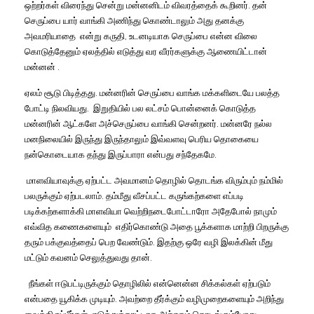
ஒற்றர்கள்
விரைந்து
சென்று
மன்னனிடம்
விவரத்தைக்
கூறினர்
.
தன்
செருப்பை
யார்
வாங்கி
அணிந்து
கொண்டாலும்
அது
தனக்கு
அவமரியாதை
என்று
கருதி
,
உடனடியாக
செருப்பை
என்ன
விலை
கொடுத்தேனும்
ஏலத்தில்
எடுத்து
வர
வீரர்களுக்கு
ஆணையிட்டான்
மன்னன்
.
ஏலம்
சூடு
பிடித்தது
.
மன்னரின்
செருப்பை
வாங்க
மக்களிடையே
பலத்த
போட்டி
நிலவியது
.
இறுதியில்
பல
லட்சம்
பொன்னைக்
கொடுத்த
மன்னரின்
ஆட்களே
அச்செருப்பை
வாங்கி
சென்றனர்
.
மன்னரே
நல்ல
மனநிலையில்
இருந்து
இருந்தாலும்
இவ்வளவு
பெரிய
தொகையை
நன்கொடையாக
தந்து
இருப்பாரா
என்பது
சந்தேகமே
.
மாளவியாவுக்கு
ஏற்பட்ட
அவமானம்
தொழில்
தொடங்க
விரும்பும்
நம்மில்
பலருக்கும்
ஏற்படலாம்
.
தம்மீது
வீசப்பட்ட
கருங்கற்களை
எப்படி
படிக்கற்களாக்கி
மாளவியா
வெற்றிநடைபோட்டாரோ
அதேபோல்
நாமும்
எவ்வித
கணைகளையும்
எதிர்கொண்டு
அதை
பூக்களாக
மாற்றி
பிறருக்கு
தரும்
பக்குவத்தைப்
பெற
வேண்டும்
.
இதற்கு
ஒரே
வழி
இலக்கின்
மீது
மட்டும்
கவனம்
செலுத்துவது
தான்
.
நீங்கள்
ஈடுபட்டிருக்கும்
தொழிலில்
என்னென்ன
சிக்கல்கள்
ஏற்படும்
என்பதை
யூகிக்க
முடியும்
.
அவற்றை
தீர்க்கும்
வழிமுறைகளையும்
அறிந்து