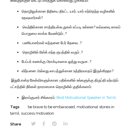
உங்களுக்குள்
கேட்டு
பார்த்துக்
கொள்வது
முக்கியம்
.
தொழிலுக்கான
நிதியை
திரட்ட
யார்
,
யார்
எந்தெந்த
வழிகளில்
உதவுவார்கள்
?
வெற்றிக்கான
சாத்தியக்கூறுகள்
எப்படி
உள்ளன
?
எவ்வளவு
காலம்
பொறுமை
காக்க
வேண்டும்
..?
பணியாளர்கள்
எத்தனை
பேர்
தேவை
..?
தொழிலில்
ரிஸ்க்
எந்த
ரூபத்தில்
வரும்
..?
பேப்பர்
கணக்கு
பிராக்டிகலாக
ஒத்து
வருமா
..?
விற்பனை
அல்லது
லாபத்துக்கான
உத்திரவாதம்
இருக்கிறதா
?
இதுபோன்ற
கேள்விகளுக்கான
பதில்களில்
உங்களுக்கு
திருப்தி
ஏற்படும்
பட்சத்தில்
நீங்கள்
தாராளமாக
தொழிலில்
குதிக்கலாம்
.
இராம்குமார்
சிங்காரம்,
Best Motivational Speaker in Tamil
.
Tags
be brave to be embarassed
,
motivational stories in
tamil
,
success motivation
Share