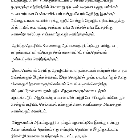
வைத்திருப்பீர்கள்
.
எடுத்துக்காட்டாக
அச்சகம்
தொடங்கும்போது
ஒருவருக்கு
எந்திரத்தில்
கோளாறு
ஏற்படின்
அதனை
பழுது
பார்க்கக்
கூடிய
சரியான
மெக்கானிக்
யார்
என்று
விவரம்
தெரிந்து
இருக்கும்
.
அல்லது
வாகனங்களில்
சரக்கு
ஏற்றிச்செல்லும்
தொழில்
புரிபவர்களுக்கு
பந்த்
நாளில்
கூட
எப்படி
சரக்கை
உரிய
நேரத்தில்
உரிய
இடத்திற்கு
கொண்டு
சேர்ப்பது
என்ற
மாற்றுவழி
தெரிந்திருக்கும்
.
தெரிந்த
தொழிலில்
வேலைக்கு
ஆட்களைத்
திரட்டுவது
எளிது
.
யார்
வாடிக்கையாளர்
எப்போது
சீசன்
களைகட்டும்
என்பதெல்லாம்
முன்கூட்டியே
தெரிந்திருக்கும்
.
இவையெல்லாம்
தெரிந்த
தொழிலில்
உள்ள
நன்மைகள்
என்றால்
சில
பாதக
அம்சங்களும்
இருக்கக்கூடும்
.
இதே
தொழிலில்
முன்பு
பணியாற்றும்
போது
உங்களது
சிந்தனைகளுக்கெல்லாம்
செயல்
வடிவம்
கொடுத்து
விட்டிருப்பீர்கள்
என்பதால்
புதிய
சிந்தனைகளுக்கான
பஞ்சம்
ஏற்படக்கூடும்
.
அதுபோன்ற
சமயங்களில்
மாற்றி
யோசிப்பதும்
,
எல்லோரும்
செல்லும்
வழியில்
செல்லாமல்
உங்களுக்கென
தனிப்பாதை
அமைத்துக்
கொள்வதும்
அவசியம்
.
அர்ஜுனனின்
அம்புக்கு
குறி
பார்க்கும்
பழம்
மட்டுமே
இலக்கு
என்பது
போல
,
உங்களின்
நோக்கம்
எது
என்பதில்
தெளிவாக
இருந்துவிட்டால்
நீங்கள்
இமயமலை
உயரத்தைக்
கூட
எட்ட
முடியும்
.