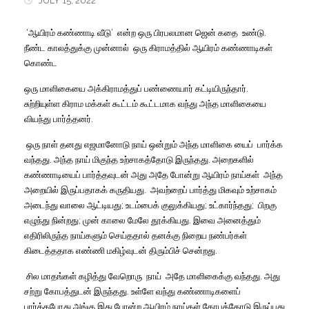
JULY 15, 2022
‘
ஆயிரம்
கண்ணாடி
வீடு
’
என்ற
ஒரு
பிரபலமான
ஜென்
கதை
உண்டு
.
நீண்ட
காலத்துக்கு
முன்னால்
ஒரு
கிராமத்தில்
ஆயிரம்
கண்ணாடிகள்
கொண்ட
ஒரு
மாளிகையை
அக்கிராமத்துப்
பண்ணையார்
கட்டியிருந்தார்
.
சுற்றியுள்ள
கிராம
மக்கள்
கூட்டம்
கூட்டமாக
வந்து
அந்த
மாளிகையை
வியந்து
பார்த்தனர்
.
ஒரு
நாள்
தனது
எஜமானோடு
நாய்
ஒன்றும்
அந்த
மாளிகை
யைப்
பார்க்க
வந்தது
.
அந்த
நாய்
மிகுந்த
உற்சாகத்தோடு
இருந்தது
.
அறைகளில்
கண்ணாடியைப்
பார்த்தவுடன்
அது
அதே
போன்று
ஆயிரம்
நாய்கள்
அந்த
அறையில்
இருப்பதாகக்
கருதியது
.
அவற்றைப்
பார்த்து
மிகவும்
உற்சாகம்
அடைந்து
வாலை
ஆட்டியது
;
உடம்பைக்
குலுக்கியது
;
உட்கார்ந்தது
;
பிறகு
எழுந்து
நின்றது
;
முன்
காலை
மேலே
தூக்கியது
.
இவை
அனைத்தும்
எதிரிலிருந்த
நாய்களும்
செய்ததால்
தனக்கு
நிறைய
நண்பர்கள்
கிடைத்ததாக
எண்ணி
மகிழ்வுடன்
திரும்பிச்
சென்றது
.
சில
மாதங்கள்
கழித்து
வேறொரு
நாய்
அதே
மாளிகைக்கு
வந்தது
.
அது
சற்று
கோபத்துடன்
இருந்தது
.
உள்ளே
வந்து
கண்ணாடிகளைப்
பார்த்தபோது
அங்கு
இது
போன்ற
ஆயிரம்
நாய்கள்
கோபத்தோடு
இருப்பது