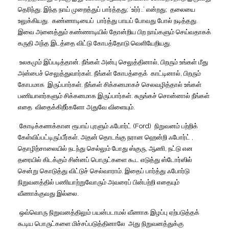
தெரிந்து
.
இந்த
நாய்
முறைத்துப்
பார்த்தது
; ‘
உர்ர்
..’
என்றது
;
தலையை
உலுக்கியது
.
கண்ணாடியைப்
பார்த்து
பாயப்
போவது
போல்
நடித்தது
.
இவை
அனைத்தும்
கண்ணாடியில்
தோன்றிய
பிற
நாய்களும்
செய்வதாகக்
கருதி
அந்த
இடத்தை
விட்டு
கோபத்தோடு
வெளியேறியது
.
உலகமும்
இப்படித்தான்
.
நீங்கள்
அன்பு
செலுத்தினால்
,
பிறரும்
உங்கள்
மீது
அன்பைச்
செலுத்துவார்கள்
.
நீங்கள்
கோபத்தைக்
காட்டினால்
,
பிறரும்
கோபமாக
இருப்பார்கள்
.
நீங்கள்
சிக்கனமாகச்
செலவழித்தால்
உங்கள்
பணியாளர்களும்
சிக்கனமாக
இருப்பார்கள்
.
சுருங்கச்
சொன்னால்
நீங்கள்
எதை
விதைக்கிறீர்களோ
அதுவே
விளையும்
.
கோடிக்கணக்கான
ரூபாய்
புரளும்
ஃபோர்ட்
(Ford)
நிறுவனம்
பற்றிக்
கேள்விப்பட்டிருப்பீர்கள்
.
அதன்
தொடங்கு
நரான
ஹென்றி
ஃபோர்ட்
,
தொழிற்சாலையில்
நடந்து
செல்லும்
போது
ஸ்குரு
,
ஆணி
,
நட்டு
என
தரையில்
கிடக்கும்
சின்னப்
பொருட்களை
கூட
எடுத்து
ஸ்டோர்ஸில்
சென்று
கொடுத்து
விட்டுச்
செல்வாராம்
.
இதைப்
பார்த்து
ஃபோர்டு
நிறுவனத்தில்
பணியாற்றுவோரும்
அவரைப்
பின்பற்றி
எதையும்
வீணாக்குவது
இல்லை
.
ஒவ்வொரு
நிறுவனத்திலும்
பயன்படாமல்
வீணாக
இழப்பு
ஏற்படுத்தக்
கூடிய
பொருட்களை
மிச்சப்படுத்தினாலே
அது
நிறுவனத்துக்கு