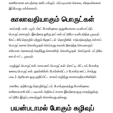
கணிசமான
லாபத்தை
உண்டாக்கும்
.
அப்படியான
செலவு
விஷயங்களை
இப்போது
பார்க்கலாம்
.
காலாவதியாகும்
பொருட்கள்
காய்கறி
,
பால்
,
பழம்
,
பிரட்
போன்றவை
குறுகியகால
பயன்பாட்டுப்
பொருட்களாகும்
.
இவற்றை
ஓரிரு
நாட்கள்
மட்டுமே
பயன்படுத்த
முடியும்
.
கேட்டரிங்
தொழில்
மற்றும்
ஹோட்டல்
தொழிலில்
ஈடுபடுவதற்கு
கச்சாப்
பொருட்களை
கொள்முதல்
செய்வது
சவால்
நிறைந்த
செயலாகும்
.
சரியான
அளவைத்
தெரிந்து
கொண்டு
,
கொள்முதல்
செய்தால்
மட்டுமே
லாபம்
ஈட்ட
முடியும்
.
மருந்துப்
பொருட்கள்
,
ரசாயனப்
பொருட்கள்
,
ரொட்டி
,
மிட்டாய்
போன்ற
உணவு
பொருட்கள்
,
ஹார்லிக்ஸ்
,
போர்ன்விட்டா
போன்ற
ஊட்டச்சத்து
பவுடர்
ஆகியன
ஒரு
குறிப்பிட்ட
காலம்
கழித்து
காலாவதியாகிவிடும்
.
எனவே
,
தற்போது
தொழில்நுட்பம்
,
போக்குவரத்து
போன்றவை
எளிமையாகி
விட்டபடியால்
அதிகபட்சமாக
இவற்றை
ஒரு
மாதத்துக்கு
மட்டுமே
இருப்பு
வைத்துக்
கொள்வது
நல்லது
.
பயன்படாமல்
போகும்
கழிவுப்