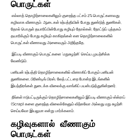
பொருட்கள்
எல்லாத்
தொழிற்சாலைகளிலும்
குறைந்த
பட்சம்
2%
பொருட்களாவது
கழிவாக
வீணாகும்
.
ஆடைகள்
உற்பத்தியின்
போது
துண்டுத்
துணிகள்
,
தோல்
பொருள்
தயாரிப்பின்போது
கழியும்
தோல்கள்
,
நோட்டுப்
புத்தகம்
தயாரிக்கும்
போது
கழியும்
காகிதங்கள்
என
தொழிற்சாலைகளில்
பொருட்கள்
வீணாவது
அனைவரும்
அறிந்ததே
.
இப்படி
வீணாகும்
பொருட்களை
‘
மறுசுழற்சி
’
செய்ய
முயற்சிக்க
வேண்டும்
.
பனியன்
உற்பத்தி
தொழிற்சாலைகளில்
வீணாகிப்
போகும்
பனியன்
துணிகளை
,
பிரிண்டிங்
பிரஸ்
,
லேத்
பட்டறை
போன்ற
இடங்களில்
இயந்திரங்கள்
துடைக்க
விலைக்கு
வாங்கிப்
பயன்படுத்துகின்றனர்
.
நீங்கள்
ஈடுபட்டிருக்கும்
தொழிற்சாலைகளிலும்
இப்படி
வீணாகும்
ஸ்க்ராப்
(Scrap)
களை
குறைந்த
விலைக்கேனும்
விற்கவோ
அல்லது
மறு
சுழற்சி
செய்யவோ
இயலுமா
என்று
பார்க்கலாம்
.
கழிவுகளால்
வீணாகும்
பொருட்கள்