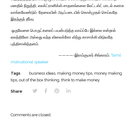
மனதில்
நிறுத்தி
,
எலக்ட்ரானிக்ஸ்
சாதனங்களை
லேட்டஸ்ட்
மாடல்
களாக
வாங்கவேண்டும்
.
தேவையின்
அடிப்படையில்
கொள்முதல்
செய்வதே
இதற்குத்
தீர்வு
.
ஒருவேளை
பொருட்களைப்
பயன்படுத்த
வாய்ப்பே
இல்லை
என்றால்
ஏலத்திலோ
அல்லது
வந்த
விலைக்கோ
விற்று
காசாக்கி
விடுவதே
புத்திசாலித்தனம்
.
————-
இராம்குமார்
சிங்காரம்,
Tamil
motivational speaker
Tags
business ideas
,
making money tips
,
money making
tips
,
out of the box thinking
,
think to make money
Share
Comments are closed.