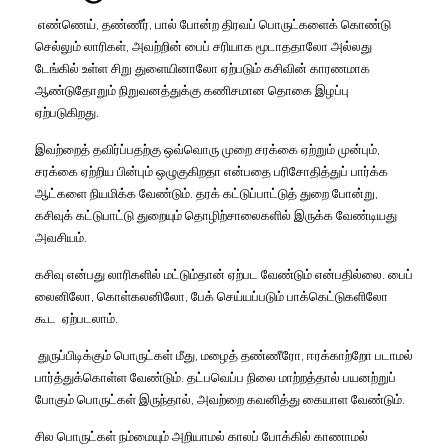
எண்ணெய்
,
தண்ணீர்
,
பால்
போன்ற
திரவப்
பொருட்களைக்
கொண்டு
செல்லும்
லாரிகள்
,
அவற்றின்
பைப்
சரியாக
மூடாததாலோ
அல்லது
டேங்கில்
உள்ள
சிறு
துளையினாலோ
ஏற்படும்
கசிவின்
காரணமாக
ஆண்டுதோறும்
நிறுவனத்துக்கு
கணிசமான
தொகை
இழப்பு
ஏற்படுகிறது
.
இவற்றைத்
தவிர்ப்பதற்கு
ஒவ்வொரு
முறை
சரக்கை
ஏற்றும்
முன்பும்
,
சரக்கை
ஏற்றிய
பின்பும்
ஒழுகுகிறதா
என்பதை
பரிசோதித்துப்
பார்க்க
ஆட்களை
நியமிக்க
வேண்டும்
.
தரக்
கட்டுப்பாட்டுத்
துறை
போன்று
,
கசிவுக்
கட்டுபாட்டு
துறையும்
தொழிற்சாலைகளில்
இருக்க
வேண்டியது
அவசியம்
.
கசிவு
என்பது
லாரிகளில்
மட்டும்தான்
ஏற்பட
வேண்டும்
என்பதில்லை
.
பைப்
லைனிலோ
,
கொள்கலனிலோ
,
பேக்
செய்யப்படும்
பாக்கெட்டுகளிலோ
கூட
ஏற்படலாம்
.
துருப்பிடிக்கும்
பொருட்கள்
மீது
,
மழைத்
தண்ணீரோ
,
ஈரக்காற்றோ
படாமல்
பார்த்துக்கொள்ள
வேண்டும்
.
தட்பவெப்ப
நிலை
மாற்றத்தால்
பயனற்றுப்
போகும்
பொருட்கள்
இருந்தால்
,
அவற்றை
கவனித்து
கையாள
வேண்டும்
.
சில
பொருட்கள்
நம்மையும்
அறியாமல்
காலப்
போக்கில்
காணாமல்