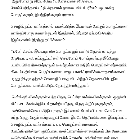
இது
போன்று
சிறிய
சிறிய
ரிப்பேர்களைச்
சரி
செய்ய
சோம்பேறித்தனப்பட்டு
அதனால்
நாளடைவில்
பேரீச்சம்
பழ
மாகிற
பொருட்களும்
,
இயந்திரங்களும்
ஏராளம்
.
தொழில்நுட்ப
மாற்றத்தால்
பயன்படுத்த
இயலாமல்
போகும்
பொருட்களை
வாங்கும்போது
கவனத்துடன்
இருந்தால்
,
பிற்பாடு
ஏற்படும்
பெரிய
இழப்புகளில்
இருந்து
தப்பிக்கலாம்
.
ரிப்பேர்
செய்ய
இயலாத
சில
பொருட்களும்
உண்டு
அந்தக்
காலத்து
ரேடியோ
,
டி
.
வி
,
கம்ப்யூட்டர்கள்
,
செல்போன்
போன்றவற்றை
இப்போது
பயன்படுத்த
நினைத்தாலும்
அவற்றுக்கான
உதிரிப்
பொருட்கள்
சந்தையில்
கிடைப்பதில்லை
.
பெரும்பாலான
பழைய
எலக்ட்ரானிக்ஸ்
சாதனங்களைப்
பழுது
நீக்குவதற்குச்
செலவழிப்பதை
விட
அந்தப்
தொகையில்
புதிய
பொருட்களை
வாங்கி
விடுவதே
புத்திசாலித்தனம்
.
மெர்க்குரி
விளக்குகள்
வந்த
பிறகு
,
பெட்ரோமாக்ஸ்
விளக்குகள்
ஒதுங்கி
விட்டன
.
கேஸ்
அடுப்பு
தோன்றிய
பிறகு
,
விறகு
அடுப்புகளுக்கும்
,
மண்ணெண்ணெய்
அடுப்புகளும்
இல்லாமல்
போய்விட்டன
.
செல்போன்
வந்த
பிறகு
,
பேஜர்
என்ற
கருவி
போன
இடமே
தெரியவில்லை
.
இப்படிப்பட்ட
தொழில்நுட்ப
மாற்றங்களால்
பல
பொருட்கள்
காணாமல்
போய்விடுகின்றன
.
குறிப்பாக
,
எலக்ட்ரானிக்ஸ்
சாதனங்கள்
மிக
வேகமாக
அடுத்தடுத்த
நிலைக்கு
முன்னேறிக்
கொண்டிருக்கின்றன
என்பதை