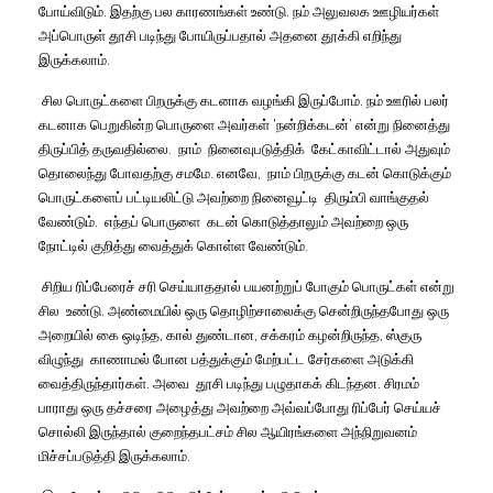
போய்விடும்
.
இதற்கு
பல
காரணங்கள்
உண்டு
.
நம்
அலுவலக
ஊழியர்கள்
அப்பொருள்
தூசி
படிந்து
போயிருப்பதால்
அதனை
தூக்கி
எறிந்து
இருக்கலாம்
.
சில
பொருட்களை
பிறருக்கு
கடனாக
வழங்கி
இருப்போம்
.
நம்
ஊரில்
பலர்
கடனாக
பெறுகின்ற
பொருளை
அவர்கள்
‘
நன்றிக்கடன்
’
என்று
நினைத்து
திருப்பித்
தருவதில்லை
.
நாம்
நினைவுபடுத்திக்
கேட்காவிட்டால்
அதுவும்
தொலைந்து
போவதற்கு
சமமே
.
எனவே
,
நாம்
பிறருக்கு
கடன்
கொடுக்கும்
பொருட்களைப்
பட்டியலிட்டு
அவற்றை
நினைவூட்டி
திரும்பி
வாங்குதல்
வேண்டும்
.
எந்தப்
பொருளை
கடன்
கொடுத்தாலும்
அவற்றை
ஒரு
நோட்டில்
குறித்து
வைத்துக்
கொள்ள
வேண்டும்
.
சிறிய
ரிப்பேரைச்
சரி
செய்யாததால்
பயனற்றுப்
போகும்
பொருட்கள்
என்று
சில
உண்டு
.
அண்மையில்
ஒரு
தொழிற்சாலைக்கு
சென்றிருந்தபோது
ஒரு
அறையில்
கை
ஒடிந்த
,
கால்
துண்டான
,
சக்கரம்
கழன்றிருந்த
,
ஸ்குரு
விழுந்து
காணாமல்
போன
பத்துக்கும்
மேற்பட்ட
சேர்களை
அடுக்கி
வைத்திருந்தார்கள்
.
அவை
தூசி
படிந்து
பழுதாகக்
கிடந்தன
.
சிரமம்
பாராது
ஒரு
தச்சரை
அழைத்து
அவற்றை
அவ்வப்போது
ரிப்பேர்
செய்யச்
சொல்லி
இருந்தால்
குறைந்தபட்சம்
சில
ஆயிரங்களை
அந்நிறுவனம்
மிச்சப்படுத்தி
இருக்கலாம்
.