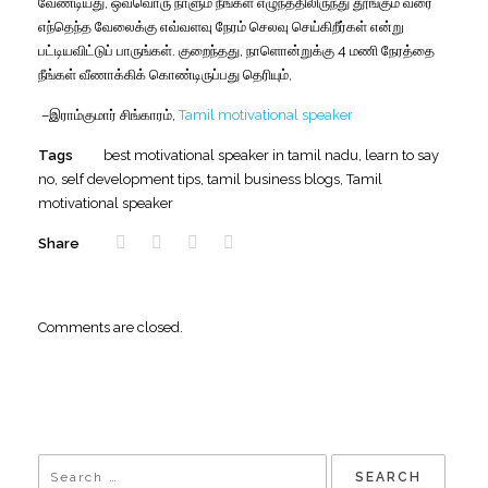
வேண்டியது
,
ஒவ்வொரு
நாளும்
நீங்கள்
எழுந்ததிலிருந்து
தூங்கும்
வரை
எந்தெந்த
வேலைக்கு
எவ்வளவு
நேரம்
செலவு
செய்கிறீர்கள்
என்று
பட்டியவிட்டுப்
பாருங்கள்
.
குறைந்தது
,
நாளொன்றுக்கு
4
மணி
நேரத்தை
நீங்கள்
வீணாக்கிக்
கொண்டிருப்பது
தெரியும்
,
–
இராம்குமார்
சிங்காரம்,
Tamil motivational speaker
Tags
best motivational speaker in tamil nadu
,
learn to say
no
,
self development tips
,
tamil business blogs
,
Tamil
motivational speaker
Share
Comments are closed.