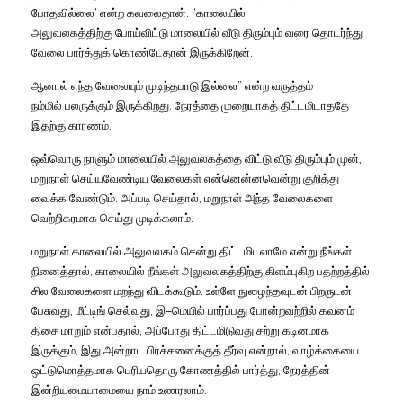
போதவில்லை
‘
என்ற
கவலைதான்
. “
காலையில்
அலுவலகத்திற்கு
போய்விட்டு
மாலையில்
வீடு
திரும்பும்
வரை
தொடர்ந்து
வேலை
பார்த்துக்
கொண்டேதான்
இருக்கிறேன்
.
ஆனால்
எந்த
வேலையும்
முடிந்தபாடு
இல்லை
”
என்ற
வருத்தம்
நம்மில்
பலருக்கும்
இருக்கிறது
.
நேரத்தை
முறையாகத்
திட்டமிடாததே
இதற்கு
காரணம்
.
ஒவ்வொரு
நாளும்
மாலையில்
அலுவலகத்தை
விட்டு
வீடு
திரும்பும்
முன்
,
மறுநாள்
செய்யவேண்டிய
வேலைகள்
என்னென்னவென்று
குறித்து
வைக்க
வேண்டும்
.
அப்படி
செய்தால்
,
மறுநாள்
அந்த
வேலைகளை
வெற்றிகரமாக
செய்து
முடிக்கலாம்
.
மறுநாள்
காலையில்
அலுவலகம்
சென்று
திட்டமிடலாமே
என்று
நீங்கள்
நினைத்தால்
,
காலையில்
நீங்கள்
அலுவலகத்திற்கு
கிளம்புகிற
பதற்றத்தில்
சில
வேலைகளை
மறந்து
விடக்கூடும்
.
உள்ளே
நுழைந்தவுடன்
பிறருடன்
பேசுவது
,
மீட்டிங்
செல்வது
,
இ
–
மெயில்
பார்ப்பது
போன்றவற்றில்
கவனம்
திசை
மாறும்
என்பதால்
,
அப்போது
திட்டமிடுவது
சற்று
கடினமாக
இருக்கும்
,
இது
அன்றாட
பிரச்சனைக்குத்
தீர்வு
என்றால்
,
வாழ்க்கையை
ஒட்டுமொத்தமாக
பெரியதொரு
கோணத்தில்
பார்த்து
,
நேரத்தின்
இன்றியமையாமையை
நாம்
உணரலாம்
.