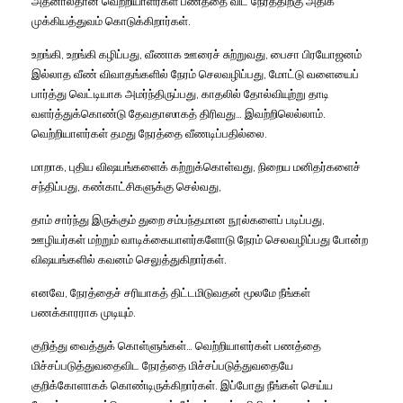
அதனால்தான்
வெற்றியாளர்கள்
பணத்தை
விட
நேரத்திற்கு
அதிக
முக்கியத்துவம்
கொடுக்கிறார்கள்
.
உறங்கி
,
உறங்கி
கழிப்பது
,
வீணாக
ஊரைச்
சுற்றுவது
,
பைசா
பிரயோஜனம்
இல்லாத
வீண்
விவாதங்களில்
நேரம்
செலவழிப்பது
,
மோட்டு
வளையைப்
பார்த்து
வெட்டியாக
அமர்ந்திருப்பது
,
காதலில்
தோல்வியுற்று
தாடி
வளர்த்துக்கொண்டு
தேவதாஸாகத்
திரிவது
…
இவற்றிலெல்லாம்
.
வெற்றியாளர்கள்
தமது
நேரத்தை
வீணடிப்பதில்லை
.
மாறாக
,
புதிய
விஷயங்களைக்
கற்றுக்கொள்வது
,
நிறைய
மனிதர்களைச்
சந்திப்பது
,
கண்காட்சிகளுக்கு
செல்வது
,
தாம்
சார்ந்து
இருக்கும்
துறை
சம்பந்தமான
நூல்களைப்
படிப்பது
,
ஊழியர்கள்
மற்றும்
வாடிக்கையாளர்களோடு
நேரம்
செலவழிப்பது
போன்ற
விஷயங்களில்
கவனம்
செலுத்துகிறார்கள்
.
எனவே
,
நேரத்தைச்
சரியாகத்
திட்டமிடுவதன்
மூலமே
நீங்கள்
பணக்காரராக
முடியும்
.
குறித்து
வைத்துக்
கொள்ளுங்கள்
…
வெற்றியாளர்கள்
பணத்தை
மிச்சப்படுத்துவதைவிட
நேரத்தை
மிச்சப்படுத்துவதையே
குறிக்கோளாகக்
கொண்டிருக்கிறார்கள்.
இப்போது
நீங்கள்
செய்ய