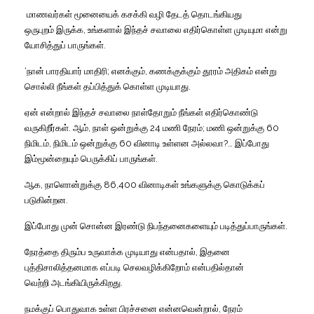
மாணவர்கள்
மூனையைக்
கசக்கி
வழி
தேடத்
தொடங்கியது
ஒருபுறம்
இருக்க
,
உங்களால்
இந்தச்
சவாலை
எதிர்கொள்ள
முடியுமா
என்று
யோசித்துப்
பாருங்கள்
.
‘
நான்
பாரதியார்
மாதிரி
;
எனக்கும்
,
கணக்குக்கும்
தூரம்
அதிகம்
என்று
சொல்லி
நீங்கள்
தப்பித்துக்
கொள்ள
முடியாது
.
ஏன்
என்றால்
இந்தச்
சவாலை
நாள்தோறும்
நீங்கள்
எதிர்கொண்டு
வருகிறீர்கள்
.
ஆம்
,
நாள்
ஒன்றுக்கு
24
மணி
நேரம்
;
மணி
ஒன்றுக்கு
60
நிமிடம்
,
நிமிடம்
ஒன்றுக்கு
60
வினாடி
உள்ளன
அல்லவா
?…
இப்போது
இம்மூன்றையும்
பெருக்கிப்
பாருங்கள்
.
ஆக
,
நாளொன்றுக்கு
86,400
வினாடிகள்
உங்களுக்கு
கொடுக்கப்
படுகின்றன
.
இப்போது
முன்
சொன்ன
இரண்டு
நிபந்தனைகளையும்
படித்துப்
பாருங்கள்
.
நேரத்தை
திரும்ப
உருவாக்க
முடியாது
என்பதால்
,
இதனை
புத்திசாலித்தனமாக
எப்படி
செலவழிக்கிறோம்
என்பதில்தான்
வெற்றி
அடங்கியிருக்கிறது
.
நமக்குப்
பொதுவாக
உள்ள
பிரச்சனை
என்னவென்றால்
,
நேரம்