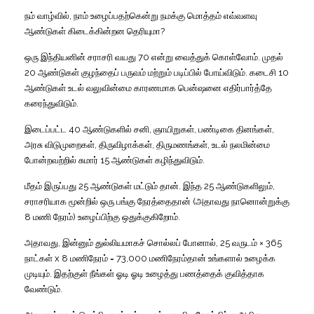
நம்
வாழ்வில்
,
நாம்
உழைப்பதற்கென்று
நமக்கு
மொத்தம்
எவ்வளவு
ஆண்டுகள்
கிடைக்கின்றன
தெரியுமா
?
ஒரு
இந்தியனின்
சராசரி
வயது
70
என்று
வைத்துக்
கொள்வோம்
.
முதல்
20
ஆண்டுகள்
குழந்தைப்
பருவம்
மற்றும்
படிப்பில்
போய்விடும்
.
கடைசி
10
ஆண்டுகள்
உடல்
வலுவின்மை
காரணமாக
பென்ஷனை
எதிர்பார்த்தே
கரைந்துவிடும்
.
இடைப்பட்ட
40
ஆண்டுகளில்
சனி
,
ஞாயிறுகள்
,
பண்டிகை
தினங்கள்
,
அரசு
விடுமுறைகள்
,
திருவிழாக்கள்
,
திருமணங்கள்
,
உடல்
நலமின்மை
போன்றவற்றில்
சுமார்
15
ஆண்டுகள்
கழிந்துவிடும்
.
மீதம்
இருப்பது
25
ஆண்டுகள்
மட்டும்
தான்
.
இந்த
25
ஆண்டுகளிலும்
,
சராசரியாக
மூன்றில்
ஒரு
பங்கு
நேரத்தைதான்
(
அதாவது
நானொன்றுக்கு
8
மணி
நேரம்
)
உழைப்பிற்கு
ஒதுக்குகிறோம்
.
அதாவது
,
இன்னும்
துல்லியமாகச்
சொல்லப்
போனால்
, 25
வருடம்
× 365
நாட்கள்
x 8
மணிநேரம்
= 73,000
மணிநேரம்தான்
உங்களால்
உழைக்க
முடியும்
.
இதற்குள்
நீங்கள்
ஓடி
ஓடி
உழைத்து
பணத்தைக்
குவித்தாக
வேண்டும்
.