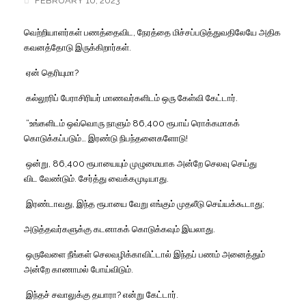
FEBRUARY 10, 2023
வெற்றியாளர்கள்
பணத்தைவிட
,
நேரத்தை
மிச்சப்படுத்துவதிலேயே
அதிக
கவனத்தோடு
இருக்கிறார்கள்
.
ஏன்
தெரியுமா
?
கல்லூரிப்
பேராசிரியர்
மாணவர்களிடம்
ஒரு
கேள்வி
கேட்டார்
.
“
உங்களிடம்
ஒவ்வொரு
நாளும்
86,400
ரூபாய்
ரொக்கமாகக்
கொடுக்கப்படும்
…
இரண்டு
நிபந்தனைகளோடு
!
ஒன்று
, 86,400
ரூபாயையும்
முழுமையாக
அன்றே
செலவு
செய்து
விட
வேண்டும்
.
சேர்த்து
வைக்கமுடியாது
.
இரண்டாவது
,
இந்த
ரூபாயை
வேறு
எங்கும்
முதலீடு
செய்யக்கூடாது
;
அடுத்தவர்களுக்கு
கடனாகக்
கொடுக்கவும்
இயலாது
.
ஒருவேளை
நீங்கள்
செலவழிக்காவிட்டால்
இந்தப்
பணம்
அனைத்தும்
அன்றே
காணாமல்
போய்விடும்
.
இந்தச்
சவாலுக்கு
தயாரா
?
என்று
கேட்டார்
.