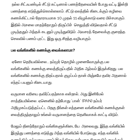
நல்ல
சிட்ஃபண்டில்
சீட்டு
கட்டினால்
பணத்தேவையின்
போது
வட்டி
இன்றி
பணத்தை
எடுத்துக்கொள்ளலாம்
.
சீட்டு
ஏலத்தில்
கிடைக்கும்
கழிவை
கணக்கிட்டால்
தோராயமாக
10
முதல்
11
விழுக்காடு
வரை
மிச்சமாகும்
.
இதில்
அசலை
மாதந்தோறும்
திருப்பிச்
செலுத்தி
விடுவதால்
சீட்டு
முடிந்ததும்
அந்தக்
கடனும்
முடிந்துவிடும்
.
அவசரத்
தேவைக்கு
குறைந்த
செலவில்
பணம்
புரட்ட
இது
ஒரு
சிறந்த
வழியாகும்
.
பல
வங்கிகளில்
கணக்கு
வைக்கலாமா
?
ஏனோ
தெரியவில்லை
…
நம்மூர்
தொழில்
முனைவோருக்கு
பல
வங்கிகளில்
கணக்கு
வைத்திருப்பதில்
அதிக
ஆர்வம்
இருக்கிறது
.
பல
வங்கிகளில்
கணக்கு
திறப்பதால்
குழப்பம்
தான்
மிஞ்சுமே
தவிர
அதனால்
எந்தப்
பயனும்
கிடையாது
.
வருமான
வரியை
தவிர்ப்பதற்காக
என்றால்
,
அது
இனிமேல்
சாத்தியமில்லை
.
ஏனெனில்
தற்போது
‘
பான்
’ (PAN)
நம்பர்
அறிமுகப்படுத்தப்பட்ட
பிறகு
நீங்கள்
எத்தனை
வங்கிகளில்
கணக்குகள்
வைத்திருந்தாலும்
உங்கள்
வருமானத்தை
தெளிவாகக்
காட்டி
விடும்
.
மேலும்
தினந்தோறும்
வங்கிகளுக்கிடையே
அலைவது
,
இந்த
வங்கியில்
இருந்து
பணத்தை
எடுத்து
அந்த
வங்கியில்
போடுவது
,
எந்த
வங்கிக்
கணக்கில்
எவ்வளவு
பணம்
இருக்கிறது
என்பதை
நினைவில்
வைத்துக்