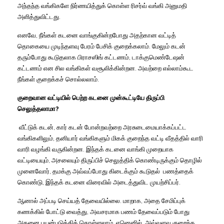
அந்தந்த
வங்கிகளே
நிர்ணயித்துக்
கொள்ள
ரிசர்வ்
வங்கி
அனுமதி
அளித்துவிட்டது
.
எனவே
,
நீங்கள்
கடனை
வாங்குகின்றபோது
அதற்கான
வட்டித்
தொகையை
முடிந்தளவு
பேரம்
பேசிக்
குறைக்கலாம்
.
மேலும்
கடன்
தரும்போது
கூடுதலாக
பிராசஸிங்
கட்டணம்
,
டாக்குமெண்டேஷன்
கட்டணம்
என
சில
வங்கிகள்
வசூலிக்கின்றன
.
அவற்றை
எல்லாம்கூட
நீங்கள்
குறைக்கச்
சொல்லலாம்
.
குறைவான
வட்டியில்
பெற்ற
கடனை
முன்கூட்டியே
திருப்பி
செலுத்தலாமா
?
வீட்டுக்
கடன்
,
கார்
கடன்
போன்றவற்றை
அரசுடைமையாக்கப்பட்ட
வங்கிகளிலும்
,
தனியார்
வங்கிகளும்
மிகக்
குறைந்த
வட்டி
வீதத்தில்
வாரி
வாரி
வழங்கி
வருகின்றன
.
இந்தக்
கடனை
வாங்கி
முறையாக
வட்டியையும்
,
அசலையும்
திருப்பிச்
செலுத்திக்
கொண்டிருக்கும்
தொழில்
முனைவோர்
,
தமக்கு
அவ்வப்போது
கிடைக்கும்
கூடுதல்
பணத்தைக்
கொண்டு
,
இந்தக்
கடனை
விரைவில்
அடைத்துவிட
முயற்சிப்பர்
.
ஆனால்
அப்படி
செய்யத்
தேவையில்லை
.
மாறாக
,
அதை
சேமிப்புக்
கணக்கில்
போட்டு
வைத்து
,
அவசரமாக
பணம்
தேவைப்படும்
போது
அதனை
பயன்படுத்திக்
கொள்ளலாம்
.
ஏனெனில்
,
அவ்வளவு
குறைந்த