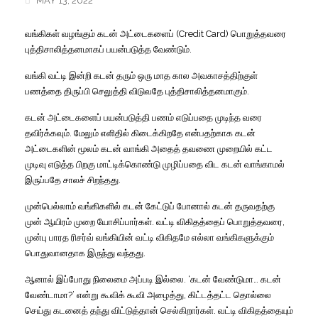
MAY 13, 2022
வங்கிகள்
வழங்கும்
கடன்
அட்டைகளைப்
(Credit Card)
பொறுத்தவரை
புத்திசாலித்தனமாகப்
பயன்படுத்த
வேண்டும்
.
வங்கி
வட்டி
இன்றி
கடன்
தரும்
ஒரு
மாத
கால
அவகாசத்திற்குள்
பணத்தை
திருப்பி
செலுத்தி
விடுவதே
புத்திசாலித்தனமாகும்
.
கடன்
அட்டைகளைப்
பயன்படுத்தி
பணம்
எடுப்பதை
முடிந்த
வரை
தவிர்க்கவும்
.
மேலும்
எளிதில்
கிடைக்கிறதே
என்பதற்காக
கடன்
அட்டைகளின்
மூலம்
கடன்
வாங்கி
அதைத்
தவணை
முறையில்
கட்ட
முடிவு
எடுத்த
பிறகு
மாட்டிக்கொண்டு
முழிப்பதை
விட
கடன்
வாங்காமல்
இருப்பதே
சாலச்
சிறந்தது
.
முன்பெல்லாம்
வங்கிகளில்
கடன்
கேட்டுப்
போனால்
கடன்
தருவதற்கு
முன்
ஆயிரம்
முறை
யோசிப்பார்கள்
.
வட்டி
விகிதத்தைப்
பொறுத்தவரை
,
முன்பு
பாரத
ரிசர்வ்
வங்கியின்
வட்டி
விகிதமே
எல்லா
வங்கிகளுக்கும்
பொதுவானதாக
இருந்து
வந்தது
.
ஆனால்
இப்போது
நிலைமை
அப்படி
இல்லை
.
‘
கடன்
வேண்டுமா
…
கடன்
வேண்டாமா
?’
என்று
கூவிக்
கூவி
அழைத்து
,
கிட்டத்தட்ட
தொல்லை
செய்து
கடனைத்
தந்து
விட்டுத்தான்
செல்கிறார்கள்
.
வட்டி
விகிதத்தையும்