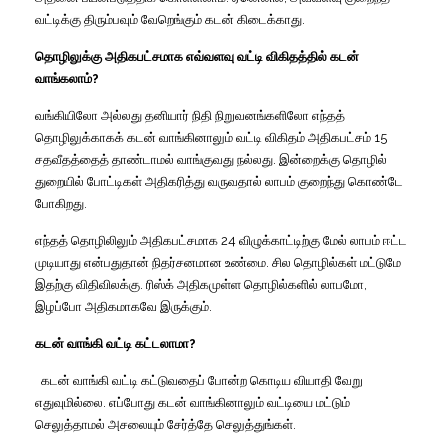
வட்டிக்கு
திரும்பவும்
வேறெங்கும்
கடன்
கிடைக்காது
.
தொழிலுக்கு
அதிகபட்சமாக
எவ்வளவு
வட்டி
விகிதத்தில்
கடன்
வாங்கலாம்
?
வங்கியிலோ
அல்லது
தனியார்
நிதி
நிறுவனங்களிலோ
எந்தத்
தொழிலுக்காகக்
கடன்
வாங்கினாலும்
வட்டி
விகிதம்
அதிகபட்சம்
15
சதவீதத்தைத்
தாண்டாமல்
வாங்குவது
நல்லது
.
இன்றைக்கு
தொழில்
துறையில்
போட்டிகள்
அதிகரித்து
வருவதால்
லாபம்
குறைந்து
கொண்டே
போகிறது
.
எந்தத்
தொழிலிலும்
அதிகபட்சமாக
24
விழுக்காட்டிற்கு
மேல்
லாபம்
ஈட்ட
முடியாது
என்பதுதான்
நிதர்சனமான
உண்மை
.
சில
தொழில்கள்
மட்டுமே
இதற்கு
விதிவிலக்கு
.
ரிஸ்க்
அதிகமுள்ள
தொழில்களில்
லாபமோ
,
இழப்போ
அதிகமாகவே
இருக்கும்
.
கடன்
வாங்கி
வட்டி
கட்டலாமா
?
கடன்
வாங்கி
வட்டி
கட்டுவதைப்
போன்ற
கொடிய
வியாதி
வேறு
எதுவுமில்லை
.
எப்போது
கடன்
வாங்கினாலும்
வட்டியை
மட்டும்
செலுத்தாமல்
அசலையும்
சேர்த்தே
செலுத்துங்கள்
.