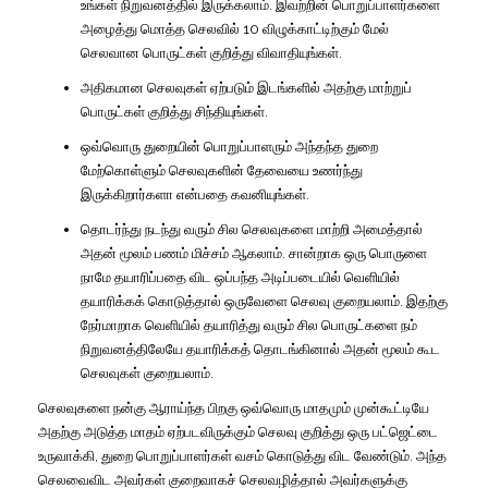
உங்கள்
நிறுவனத்தில்
இருக்கலாம்
.
இவற்றின்
பொறுப்பாளர்களை
அழைத்து
மொத்த
செலவில்
10
விழுக்காட்டிற்கும்
மேல்
செலவான
பொருட்கள்
குறித்து
விவாதியுங்கள்
.
அதிகமான
செலவுகள்
ஏற்படும்
இடங்களில்
அதற்கு
மாற்றுப்
பொருட்கள்
குறித்து
சிந்தியுங்கள்
.
ஒவ்வொரு
துறையின்
பொறுப்பாளரும்
அந்தந்த
துறை
மேற்கொள்ளும்
செலவுகளின்
தேவையை
உணர்ந்து
இருக்கிறார்களா
என்பதை
கவனியுங்கள்
.
தொடர்ந்து
நடந்து
வரும்
சில
செலவுகளை
மாற்றி
அமைத்தால்
அதன்
மூலம்
பணம்
மிச்சம்
ஆகலாம்
.
சான்றாக
ஒரு
பொருளை
நாமே
தயாரிப்பதை
விட
ஒப்பந்த
அடிப்படையில்
வெளியில்
தயாரிக்கக்
கொடுத்தால்
ஒருவேளை
செலவு
குறையலாம்
.
இதற்கு
நேர்மாறாக
வெளியில்
தயாரித்து
வரும்
சில
பொருட்களை
நம்
நிறுவனத்திலேயே
தயாரிக்கத்
தொடங்கினால்
அதன்
மூலம்
கூட
செலவுகள்
குறையலாம்
.
செலவுகளை
நன்கு
ஆராய்ந்த
பிறகு
ஒவ்வொரு
மாதமும்
முன்கூட்டியே
அதற்கு
அடுத்த
மாதம்
ஏற்படவிருக்கும்
செலவு
குறித்து
ஒரு
பட்ஜெட்டை
உருவாக்கி
,
துறை
பொறுப்பாளர்கள்
வசம்
கொடுத்து
விட
வேண்டும்
.
அந்த
செலவைவிட
அவர்கள்
குறைவாகச்
செலவழித்தால்
அவர்களுக்கு