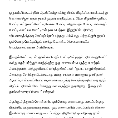
JUNE 17, 2022
ஒரு
பள்ளிக்கூடத்தின்
ஆண்டு
விழாவிற்கு
சிறப்பு
விருந்தினராகக்
கலந்து
கொள்ள
ஜென்
மதத்
துறவி
ஒருவர்
வந்திருந்தார்
.
அந்த
விழாவில்
ஓவியப்
போட்டி
,
கட்டுரைப்
போட்டி
,
பேச்சுப்
போட்டி
,
சிறுகதைப்
போட்டி
,
கவிதைப்
போட்டி
எனப்
பல
போட்டிகள்
நடைபெற்றன
.
இறுதியில்
பரிசுக்கு
உரியவரைத்
தேர்வு
செய்யும்
நேரம்
வந்தது
.
அப்போது
அந்த
ஜென்
துறவி
ஒவ்வொரு
போட்டியிலும்
கலந்து
கொண்ட
அனைவரையுமே
வெற்றியாளர்களாக
அறிவித்தார்
.
இதைக்
கேட்டவுடன்
‘
தான்
கவிதைப்
போட்டியில்
முதல்
பரிசு
பெறுவோம்
’
என்று
எதிர்பார்த்துக்
காத்திருந்த
ஒரு
மாணவன்
பெருத்த
ஏமாற்றம்
அடைந்தான்
.
அத்துறவியைப்
பார்த்து
கேட்டான்
.
‘
ஐயா
…
யாரும்
தோல்வி
அடைந்து
சோர்ந்து
விடக்கூடாது
என்று
தாங்கள்
எண்ணுவது
சரிதான்
.
ஆனால்
,
என்னைப்
போல
கடினமாக
உழைத்த
சிலருக்கு
மரியாதை
தரும்
சிறப்புப்
பரிசுகள்
கிடைக்காதது
மன
வருத்தம்
தருகிறதே
…
இதை
ஏன்
தாங்கள்
உணரவில்லை
?’
என்றான்
.
அதற்கு
அத்துறவி
சொன்னார்
;
‘
ஒவ்வொரு
மாணவனது
படைப்பும்
ஒரு
விதத்தில்
மாறுதலானதுதான்
.
ஒரு
மாணவனின்
படைப்பாற்றல்
திறனை
,
இன்னொரு
மாணவனது
படைப்பாற்றல்
திறனோடு
ஒப்பிடுவது
தான்