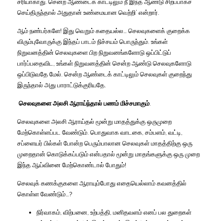
சரியாகாது
.
சென்ற
ஆண்டைக்
காட்டிலும்
நீ
இந்த
ஆண்டு
சிறப்பாகச்
செய்திருந்தால்
அதுதான்
உண்மையான
வெற்றி
’
என்றார்
.
ஆம்
நண்பர்களே
!
இது
வெறும்
கதையல்ல
…
செலவுகளைக்
குறைக்க
விரும்புவோருக்கு
இந்தப்
பாடம்
நிச்சயம்
பொருந்தும்
.
உங்கள்
நிறுவனத்தின்
செலவுகளை
பிற
நிறுவனங்களோடு
ஒப்பிட்டுப்
பார்ப்பதைவிட
,
உங்கள்
நிறுவனத்தின்
சென்ற
ஆண்டு
செலவுகளோடு
ஒப்பிடுவதே
மேல்
.
சென்ற
ஆண்டைக்
காட்டிலும்
செலவுகள்
குறைந்து
இருந்தால்
அது
பாராட்டுக்குரியதே
.
செலவுகளை
அலசி
ஆராய்ந்தால்
பணம்
மிச்சமாகும்
.
செலவுகளை
அலசி
ஆராய்தல்
மூன்று
மாதத்துக்கு
ஒருமுறை
மேற்கொள்ளப்பட
வேண்டும்
.
பொதுவாக
வாடகை
,
சம்பளம்
,
வட்டி
,
சப்ளையர்
பில்கள்
போன்ற
பெரும்பாலான
செலவுகள்
மாதத்திற்கு
ஒரு
முறைதான்
கொடுக்கப்படும்
என்பதால்
மூன்று
மாதங்களுக்கு
ஒரு
முறை
இந்த
ஆய்வினை
மேற்கொண்டால்
போதும்
!
செலவுக்
கணக்குகளை
ஆராயும்போது
எதையெல்லாம்
கவனத்தில்
கொள்ள
வேண்டும்
…?
நிர்வாகம்
,
விற்பனை
,
உற்பத்தி
,
மனிதவளம்
எனப்
பல
துறைகள்