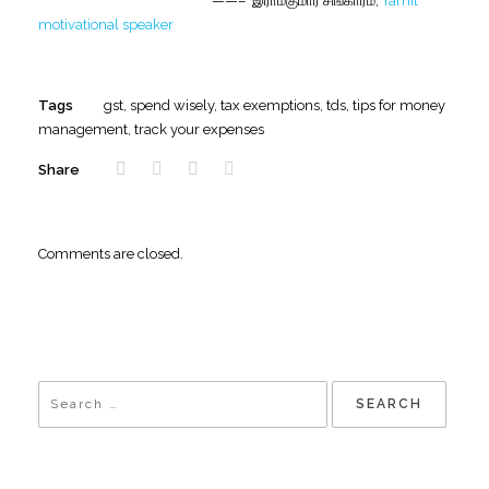
——–
இராம்குமார்
சிங்காரம்,
Tamil
motivational speaker
Tags
gst
,
spend wisely
,
tax exemptions
,
tds
,
tips for money
management
,
track your expenses
Share
Comments are closed.