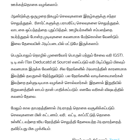
ஊக்கத்தொகை
வழங்கலாம்
.
ஆண்டுக்கு
ஒருமுறை
நிகழும்
செலவுகளான
இதழ்களுக்கு
சந்தா
செலுத்துதல்
,
ரிசார்ட்களுக்கு
பராமரிப்பு
செலவுகளை
செலுத்துதல்
,
வாடகை
ஒப்பந்தத்தை
புதுப்பித்தல்
,
ஊழியர்களின்
சம்பளத்தை
உயர்த்துதல்
போன்ற
முடிவுகளை
கவனமாக
மேற்கொள்ள
வேண்டும்
.
இவை
தேவையின்
அடிப்படையில்
மட்டுமே
இருக்கலாம்
.
பெரும்பாலும்
தொழில்
முனைவோர்
பொருள்
மற்றும்
சேவை
வரி
(GST),
டி
.
டி
.
எஸ்
(Tax Deducatd at Source)
எனப்படும்
வரி
பிடிப்பிலும்
மிகவும்
கவனமாக
இருக்க
வேண்டும்
.
சில
நேரங்களில்
அவசரத்தின்
காரணமாக
இவற்றில்
தவறுகள்
நேர்ந்துவிடும்
.
பல
நேரங்களில்
வாடிக்கையாளர்கள்
இவற்றை
தள்ளுபடியாக
வழங்கச்
சொல்வார்கள்
.
இதனால்
இறுதியில்
நிறுவனத்தின்
லாபம்
தான்
பாதிக்கப்படும்
.
எனவே
வரிகள்
விஷயத்தில்
கவனம்
தேவை
.
மேலும்
கால
தாமதத்தினால்
அபராதத்
தொகை
வசூலிக்கப்படும்
.
செலவுகளான
மின்
கட்டணம்
,
வரி
,
வட்டி
,
காப்பீட்டுத்
தொகை
உள்ளிட்டவற்றை
உரிய
நேரத்தில்
செலுத்தி
தேவையற்ற
அபதாரத்தைத்
தவிர்ப்பது
மிக
முக்கியம்
.