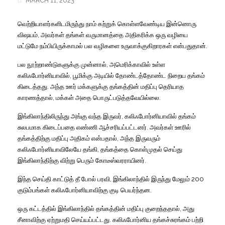
MARCH 11, 2023
வெற்றியாளர்களிடமிருந்து நாம் கற்றுக் கொள்ளவேண்டிய இன்னொரு
விஷயம், அவர்கள் தங்கள் வருமானத்தை அதிகரிக்க ஒரு வழியை
மட்டுமே நம்பியிருக்காமல் பல வழிகளை உருவாக்குகிறாரகள் என்பதுதான்.
பல நூற்றாண்டுகளுக்கு முன்னால், அமெரிக்காவில் உள்ள
கலிஃபோர்னியாவில், பூமிக்கு அடியில் தோண்டத்தோண்ட நிறைய தங்கம்
கிடைத்தது. அந்த ஊர் மக்களுக்கு தங்கத்தின் மதிப்பு தெரியாத
காரணத்தால், மக்கள் அதை பொருட்படுத்தவேயில்லை.
இங்கிலாந்திலிருந்து அங்கு வந்த இருவர், கலிஃபோர்னியாவில் தங்கம்
சுலபமாக கிடைப்பதை எண்ணி ஆச்சரியப்பட்டனர். அவர்கள் ஊரில்
தங்கத்திற்கு மதிப்பு அதிகம் என்பதால், அந்த இருவரும்
கலிஃபோர்னியாவிலேயே தங்கி, தங்கத்தை கொள்முதல் செய்து
இங்கிலாந்திற்கு விற்று பெரும் கோடீஸ்வரராயினர்.
இந்த செய்தி காட்டுத் தீ போல் பரவி, இங்கிலாந்தில் இருந்து மேலும் 200
குடும்பங்கள் கலிஃபோர்னியாவிற்கு குடி பெயர்ந்தன.
ஒரு கட்டத்தில் இங்கிலாந்தில் தங்கத்தின் மதிப்பு குறைந்ததால், அது
சீனாவிற்கு ஏற்றுமதி செய்யப்பட்டது. கலிஃபோர்னிய தங்கச்சுரங்கம் பற்றி