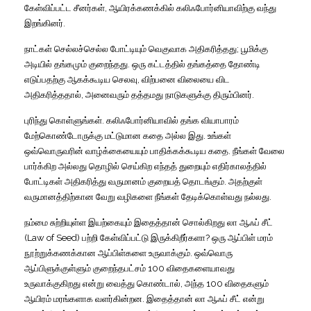
கேள்விப்பட்ட சீனர்கள், ஆயிரக்கணக்கில் கலிஃபோர்னியாவிற்கு வந்து
இறங்கினர்.
நாட்கள் செல்லச்செல்ல போட்டியும் வெகுவாக அதிகரித்தது; பூமிக்கு
அடியில் தங்கமும் குறைந்தது. ஒரு கட்டத்தில் தங்கத்தை தோண்டி
எடுப்பதற்கு ஆகக்கூடிய செலவு, விற்பனை விலையை விட
அதிகரித்ததால், அனைவரும் தத்தமது நாடுகளுக்கு திரும்பினர்.
புரிந்து கொள்ளுங்கள். கலிஃபோர்னியாவில் தங்க வியாபாரம்
மேற்கொண்டோருக்கு மட்டுமான கதை அல்ல இது. உங்கள்
ஒவ்வொருவரின் வாழ்க்கையையும் பாதிக்கக்கூடிய கதை. நீங்கள் வேலை
பார்க்கிற அல்லது தொழில் செய்கிற எந்தத் துறையும் எதிர்காலத்தில்
போட்டிகள் அதிகரித்து வருமானம் குறையத் தொடங்கும். அதற்குள்
வருமானத்திற்கான வேறு வழிகளை நீங்கள் தேடிக்கொள்வது நல்லது.
நம்மை சுற்றியுள்ள இயற்கையும் இதைத்தான் சொல்கிறது லா ஆஃப் சீட்
(Law of Seed) பற்றி கேள்விப்பட்டு இருக்கிறீர்களா? ஒரு ஆப்பிள் மரம்
நூற்றுக்கணக்கான ஆப்பிள்களை உருவாக்கும். ஒவ்வொரு
ஆப்பிளுக்குள்ளும் குறைந்தபட்சம் 100 விதைகளையாவது
உருவாக்குகிறது என்று வைத்து கொண்டால், அந்த 100 விதைகளும்
ஆயிரம் மரங்களாக வளர்கின்றன. இதைத்தான் லா ஆஃப் சீட் என்று