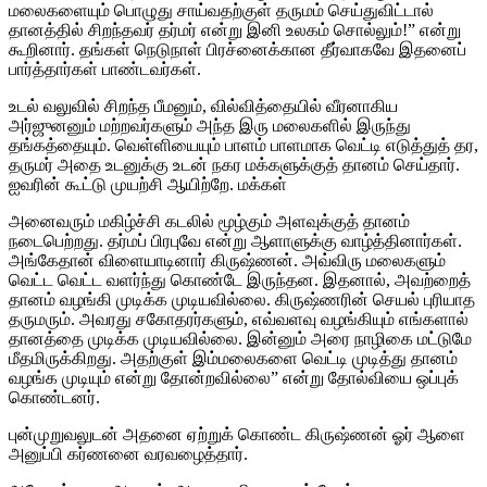
மலைகளையும் பொழுது சாய்வதற்குள் தருமம் செய்துவிட்டால்
தானத்தில் சிறந்தவர் தர்மர் என்று இனி உலகம் சொல்லும்!” என்று
கூறினார். தங்கள் நெடுநாள் பிரச்னைக்கான தீர்வாகவே இதனைப்
பார்த்தார்கள் பாண்டவர்கள்.
உடல் வலுவில் சிறந்த பீமனும், வில்வித்தையில் வீரனாகிய
அர்ஜுனனும் மற்றவர்களும் அந்த இரு மலைகளில் இருந்து
தங்கத்தையும். வெள்ளியையும் பாளம் பாளமாக வெட்டி எடுத்துத் தர,
தருமர் அதை உடனுக்கு உடன் நகர மக்களுக்குத் தானம் செய்தார்.
ஐவரின் கூட்டு முயற்சி ஆயிற்றே. மக்கள்
அனைவரும் மகிழ்ச்சி கடலில் மூழ்கும் அளவுக்குத் தானம்
நடைபெற்றது. தர்மப் பிரபுவே என்று ஆளாளுக்கு வாழ்த்தினார்கள்.
அங்கேதான் விளையாடினார் கிருஷ்ணன். அவ்விரு மலைகளும்
வெட்ட வெட்ட வளர்ந்து கொண்டே இருந்தன. இதனால், அவற்றைத்
தானம் வழங்கி முடிக்க முடியவில்லை. கிருஷ்ணரின் செயல் புரியாத
தருமரும். அவரது சகோதரர்களும், எவ்வளவு வழங்கியும் எங்களால்
தானத்தை முடிக்க முடியவில்லை. இன்னும் அரை நாழிகை மட்டுமே
மீதமிருக்கிறது. அதற்குள் இம்மலைகளை வெட்டி முடித்து தானம்
வழங்க முடியும் என்று தோன்றவில்லை” என்று தோல்வியை ஒப்புக்
கொண்டனர்.
புன்முறுவலுடன் அதனை ஏற்றுக் கொண்ட கிருஷ்ணன் ஓர் ஆளை
அனுப்பி கர்ணனை வரவழைத்தார்.