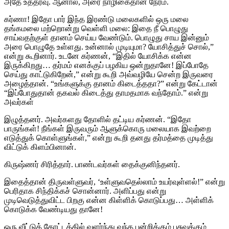
அதே உத்தரவு. ஆனால், அரை நாழிகைதான் நேரம்.
கர்ணா! இதோ பார் இந்த இரண்டு மலைகளில் ஒரு மலை
தங்கமலை மற்றொன்று வெள்ளி மலை: இதை நீ பொழுது
சாய்வதற்குள் தானம் செய்ய வேண்டும். பொழுது சாய இன்னும்
அரை பொழுதே உள்ளது. உன்னால் முடியுமா? யோசித்துச் சொல்,”
என்று கூறினார். உடனே கர்ணன், “இதில் யோசிக்க என்ன
இருக்கிறது… தர்மம் எனக்குப் பழகிய ஒன்றுதானே! இப்போதே
செய்து காட்டுகிறேன்,” என்று கூறி அவ்வழியே சென்ற இருவரை
அழைத்தான். “உங்களுக்கு தானம் கிடைத்ததா?” என்று கேட்டான்
“இப்போதுதான் தகவல் கிடைத்து தாமதமாக வந்தோம்.” என்று
அவர்கள்
இழுத்தனர். அவர்களது தோளில் தட்டிய கர்ணன். “இதோ
பாருங்கள்! நீங்கள் இருவரும் ஆளுக்கொரு மலையாக இவற்றை
எடுத்துக் கொள்ளுங்கள்,” என்று கூறி தனது தர்மத்தை முடித்து
விட்டுக் கிளம்பினான்.
கிருஷ்ணர் சிரித்தார். பாண்டவர்கள் தைக்குனிந்தனர்.
இதைத்தான் திருவள்ளுவர், ‘உள்ளுவதெல்லாம் உயர்வுள்ளல்!” என்று
பெரிதாக சிந்திக்கச் சொன்னார். அளிப்பது என்று
முடிவெடுத்துவிட்ட பிறகு என்ன கிள்ளிக் கொடுப்பது… அள்ளிக்
கொடுக்க வேண்டியது தானே!
ஒரு வீட்டுத் தோட்டத்தில் வளர்ந்து வந்த பன்றிக்கும் பசுவுக்கும்