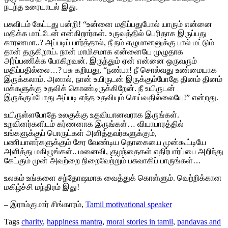
நடந்த உரையாடல் இது.
பசுவிடம் கேட்டது பன்றி! “உன்னை மதிப்பதுபோல் யாரும் என்னை
மதிக்க மாட்டேன் என்கிறார்கள். உருவத்தில் பெரிதாக இருப்பது
காரணமா..? அப்படிப் பார்த்தால், நீ நம் எழுமானனுக்கு பால் மட்டும்
தான் தருகிறாய். நான் மாமிசமாக என்னையே முழுதாக
அர்ப்பணிக்க போகிறவன். இருந்தும் ஏன் என்னை ஒருவரும்
மதிப்பதில்லை…? பசு கறியது, “நண்பா! நீ சொல்வது உண்மையாக
இருக்கலாம். அனால், நான் உயிருடன் இருக்கும்போதே தினம் தினம்
மக்களுக்கு உதவிக் கொண்டிருக்கிறேன். நீ உயிருடன்
இருக்கும்போது அப்படி எந்த உதவியும் செய்வதில்லையே!” என்றது.
உயிருள்ளபோதே உலகுக்கு உதவியானவராக இருங்கள்.
உறவினர்களிடம் கர்ணனாக இருங்கள்… வியாபாரத்தில்
உங்களுக்குப் பொருட்கள் அளித்தவர்களுக்கும்,
பணியாளர்களுக்கும் சேர வேண்டிய தொகையை முன்கூட்டியே
அளித்து மகிழுங்கள்.. மனைவி, குழந்தைகள் எதிர்பார்ப்பை அறிந்து
கேட்கும் முன் அவற்றை நிறைவேற்றும் பசுவாகிப் பாருங்கள்…
உலகம் உங்களை சந்தோஷமாக வைத்துக் கொள்ளும். வெற்றிக்கான
மகிழ்ச்சி மந்திரம் இது!
– இராம்குமார் சிங்காரம்,
Tamil motivational speaker
Tags
charity
,
happiness mantra
,
moral stories in tamil
,
pandavas and