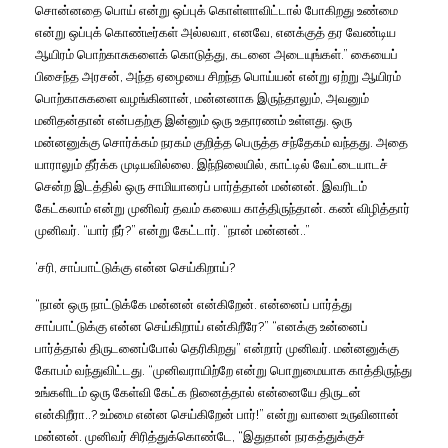
சொன்னதை பொய் என்று ஒப்புக் கொள்ளாவிட்டால் போகிறது உண்மை
என்று ஒப்புக் கொண்டீர்கள் அல்லவா, எனவே, எனக்குத் தர வேண்டிய
ஆயிரம் பொற்காசுகளைக் கொடுத்து, கடனை அடையுங்கள்.” கையைப்
பிசைந்த அரசன், அந்த ஏழையை சிறந்த பொய்யன் என்று ஏற்று ஆயிரம்
பொற்காசுகளை வழங்கினான், மன்னனாக இருந்தாலும், அவனும்
மனிதன்தான் என்பதற்கு இன்னும் ஒரு உதாரணம் உள்ளது. ஒரு
மன்னனுக்கு சொர்க்கம் நரகம் குறித்த பெருத்த சந்தேகம் வந்தது. அதை
யாராலும் தீர்க்க முடியவில்லை. இந்நிலையில், காட்டில் வேட்டையாடச்
சென்ற இடத்தில் ஒரு சாமியாரைப் பார்த்தான் மன்னன். இவரிடம்
கேட்கலாம் என்று முனிவர் தவம் கலைய காத்திருந்தான். கண் விழித்தார்
முனிவர். “யார் நீர்?” என்று கேட்டார். “நான் மன்னன்..”
‘சரி, சாப்பாட்டுக்கு என்ன செய்கிறாய்?
“நான் ஒரு நாட்டுக்கே மன்னன் என்கிறேன். என்னைப் பார்த்து
சாப்பாட்டுக்கு என்ன செய்கிறாய் என்கிறீரே?” “எனக்கு உன்னைப்
பார்த்தால் திருடனைப்போல் தெரிகிறது” என்றார் முனிவர். மன்னனுக்கு
கோபம் வந்துவிட்டது. “முனிவராயிற்றே என்று பொறுமையாக காத்திருந்து
உங்களிடம் ஒரு கேள்வி கேட்க நினைத்தால் என்னையே திருடன்
என்கிறீரா..? உம்மை என்ன செய்கிறேன் பார்!” என்று வாளை உருவினான்
மன்னன். முனிவர் சிரித்துக்கொண்டே, “இதுதான் நரகத்துக்குச்