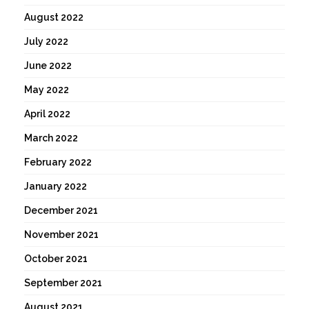
August 2022
July 2022
June 2022
May 2022
April 2022
March 2022
February 2022
January 2022
December 2021
November 2021
October 2021
September 2021
August 2021