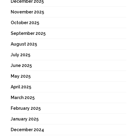
December 2025
November 2025
October 2025
September 2025
August 2025
July 2025
June 2025
May 2025
April 2025
March 2025
February 2025
January 2025
December 2024