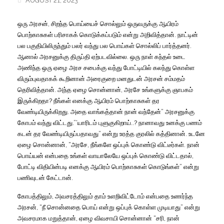
AUGUST 21, 2023
ஒரு அரசன், சிறந்த பொய்யைச் சொல்லும் ஒருவருக்கு ஆயிரம்
பொற்காசுகள் பரிசாகக் கொடுக்கப்படும் என்று அறிவித்தான். நாட்டின்
பல பகுதியிலிருந்தும் பலர் வந்து பல பொய்கள் சொல்லிப் பார்த்தனர்.
ஆனால் அரசனுக்கு திருப்தி ஏற்படவில்லை. ஒரு நாள் கந்தல் உடை
அணிந்த ஒரு ஏழை அரச சபைக்கு வந்து போட்டியில் கலந்து கொள்ள
விரும்புவதாகக் கூறினான் அரைகுறை மனதுடன் அரசன் சம்மதம்
தெரிவித்தான். அந்த ஏழை சொன்னான், அரசே உங்களுக்கு ஞாபகம்
இருக்கிறதா? நீங்கள் எனக்கு ஆயிரம் பொற்காசுகள் தர
வேண்டியிருக்கிறது. அதை வாங்கத்தான் நான் வந்தேன்” அரசனுக்கு
கோபம் வந்து விட்டது.”‘யாரிடம் புளுகுகிறாய்..? நானாவது உனக்கு பணம்
கடன் தர வேண்டியிருப்பதாவது” என்று உரத்த குரலில் கத்தினான். உடனே
ஏழை சொன்னான், “அரசே, நீங்களே ஒப்புக் கொண்டு விட்டீர்கள். நான்
பொய்யன் என்பதை உங்கள் வாயாலேயே ஒப்புக் கொண்டு விட்டதால்,
போட்டி விதியின்படி எனக்கு ஆயிரம் பொற்காசுகள் கொடுங்கள்” என்று
பணிவுடன் கேட்டான்.
கோபத்திலும், அவசரத்திலும் தாம் உளறிவிட்டோம் என்பதை உணர்ந்த
அரசன், “நீ சொன்னதை பொய் என்று ஒப்புக் கொள்ள முடியாது” என்று
அவசரமாக மறுத்தான், ஏழை விவசாயி சொன்னான் “சரி, நான்