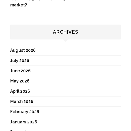
market?
ARCHIVES
August 2026
July 2026
June 2026
May 2026
April 2026
March 2026
February 2026
January 2026