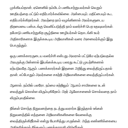
முக்கியம்தான், ஏனெனில் நம்மிடம் பணியாற்றுபவர்கள் வெறும்
ஊதியத்தை மட்டும் எதிர்பார்க்கவில்லை. அன்பையும், மதிப்பையும் கூட
எதிர்பார்க்கிறார்கள். அவற்றை நாம் வழங்கினால் அவர்களுடைய
திறமையை பன்மடங்கு வெளிப்படுத்தி நாம் வளர்ச்சி பெற உதவுவார்கள்.
நமோடு பணியாற்றுகிற சூழ்நிலை ஊழியர்கள் தொடங்கி உயர்
அதிகாரிகளாக இருக்ககூடிய அறிவாளிகள் வரை அனைவர்க்கும் இது
பொருந்தும்.
ஒரு பணக்காரருடைய வளர்ச்சி என்பது அவரால் மட்டுமே ஏற்படுவதல்ல
அவருக்கு பின்னால் இயங்கக்கூடிய பலரது கூட்டு முயற்சிகளால்
ஏற்படுவதே ஆகும். பணக்காரர்கள் இதனை அறிந்து வைத்திருப்பதால்
தான், எப்போதும் அவர்களை சசுற்றி அறிவாளிகளை வைத்திருப்பார்கள்.
ஆனால், நம்மில் பலரோ, நம்மை சுற்றிலும் ‘ஆமாம் சாமிகளை உடன்
வைத்துக் கொள்ள விரும்புகிறோம். பிறர் ஆலோசனைள் சொல்வதை நாம்
விரும்புவதில்லை.
நீங்கள் சொந்த நிறுவனத்தை நடத்துபவரார்க இருந்தால் உங்கள்
நிறுவனத்தில் எத்தனை அறிவாளிகளிகளை வேலைக்கு
வைத்திருக்கிறீர்கள் என்று யோசித்து பாருங்கள். அந்த எண்ணிக்கையை
அதிகரித்தால் நீங்களும் பணக்காராகி விடுவீர்கள்.