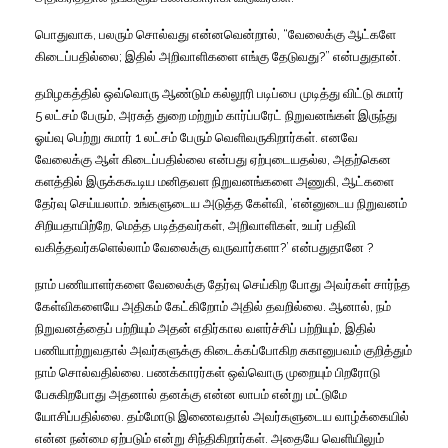
பொதுவாக, பலரும் சொல்வது என்னவென்றால், “வேலைக்கு ஆட்களே
கிடைப்பதில்லை; இதில் அறிவாளிகளை எங்கு தேடுவது?” என்பதுதான்.
தமிழகத்தில் ஒவ்வொரு ஆண்டும் கல்லூரி படிப்பை முடித்து விட்டு சுமார்
5 லட்சம் பேரும், அரசுத் துறை மற்றும் கார்ப்பரேட் நிறுவனங்கள் இருந்து
ஓய்வு பெற்று சுமார் 1 லட்சம் பேரும் வெளிவருகிறார்கள். எனவே
வேலைக்கு ஆள் கிடைப்பதில்லை என்பது ஏற்புடையதல்ல, அதற்கென
களத்தில் இருக்ககூடிய மனிதவள நிறுவனங்களை அணுகி, ஆட்களை
தேர்வு செய்யலாம். உங்களுடைய அடுத்த கேள்வி, ‘என்னுடைய நிறுவனம்
சிறியதாயிற்றே, மெத்த படித்தவர்கள், அறிவாளிகள், உயர் பதிவி
வகித்தவர்களெல்லாம் வேலைக்கு வருவார்களா?’ என்பதுதானே ?
நாம் பணியாளர்களை வேலைக்கு தேர்வு செய்கிற போது அவர்கள் சார்ந்த
கேள்விகளையே அதிகம் கேட்கிறோம் அதில் தவறில்லை. ஆனால், நம்
நிறுவனத்தைப் பற்றியும் அதன் எதிர்கால வளர்ச்சிப் பற்றியும், இதில்
பணியாற்றுவதால் அவர்களுக்கு கிடைக்கப்போகிற சுகானுபவம் குறித்தும்
நாம் சொல்வதில்லை. பணக்காரர்கள் ஒவ்வொரு முறையும் பிறரோடு
பேசுகிறபோது அதனால் தனக்கு என்ன லாபம் என்று மட்டுமே
யோசிப்பதில்லை. தம்மோடு இணைவதால் அவர்களுடைய வாழ்க்கையில்
என்ன நன்மை ஏற்படும் என்று சிந்திகிறார்கள். அதையே வெளியிலும்