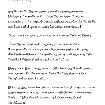
MAY 28, 2023
ஒரு மிகப் பெரிய நிறுவனத்தின் முதலாளிக்கு மூன்று மகன்கள்
இருந்தனர். அவர்களில் யாரிடம் அந்த நிறுவனத்தின் பொறுப்பை
ஒப்படைப்பது என்று குழப்பம் அவருக்கு ஏற்பட்டது. நமக்கு மிக நெருங்கிய
பணக்கார நண்பர் ஒருவரை அழைத்து ஆலோசனை கேட்டார்.
அந்தப் பணக்கார நண்பரும், மூன்று மகன்களையும் நேரில் சந்தித்தார்.
உங்கள் நிறுவனத்தில் பணியாற்றும் பியூன், டிரைவர், ஸ்வீப்பர்
போன்றவர்களின் பெயர் தெரியுமா? அவர்களின் குடும்ப விவரத்தை
விசாரித்திருக்கிறீர்களா ? அவர்களில் ஒரு சிலரின் வீட்டிற்காவது நேரில்
சென்றிருக்கிறீர்களா? என்று அவர்களிடம் கேட்டார்.
இந்த மூவரில் இரண்டாவது மகன் மட்டுமே அனைத்து கேள்விகளுக்கும்
பாசிட்டிவாக பதில் சொன்னதால் அவரிடமே அந்த நிறுவனத்தின்
பொறுப்புகள் ஒப்படைக்கப்பட்டன.
இப்பொது இந்த கேள்வியை நீங்கள் உங்களிடம் கேட்டுப்பாருங்கள்.. உங்கள்
நிறுவனத்தில் பணியாற்றும் கடைநிலை ஊழியரின் பெயர் உங்களுக்கு
தெரியுமா ? இந்த கேள்வி அவ்வளவு முக்கியமா என்று நீங்கள்
யோசிக்கலாம்.