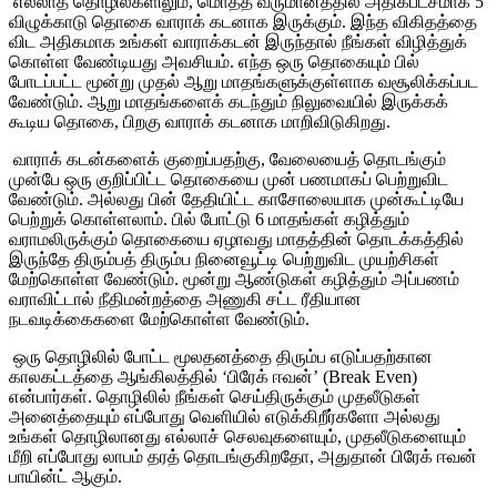
எல்லாத்
தொழில்களிலும்
,
மொத்த
வருமானத்தில்
அதிகபட்சமாக
5
விழுக்காடு
தொகை
வாராக்
கடனாக
இருக்கும்
.
இந்த
விகிதத்தை
விட
அதிகமாக
உங்கள்
வாராக்கடன்
இருந்தால்
நீங்கள்
விழித்துக்
கொள்ள
வேண்டியது
அவசியம்
.
எந்த
ஒரு
தொகையும்
பில்
போடப்பட்ட
மூன்று
முதல்
ஆறு
மாதங்களுக்குள்ளாக
வசூலிக்கப்பட
வேண்டும்
.
ஆறு
மாதங்களைக்
கடந்தும்
நிலுவையில்
இருக்கக்
கூடிய
தொகை
,
பிறகு
வாராக்
கடனாக
மாறிவிடுகிறது
.
வாராக்
கடன்களைக்
குறைப்பதற்கு
,
வேலையைத்
தொடங்கும்
முன்பே
ஒரு
குறிப்பிட்ட
தொகையை
முன்
பணமாகப்
பெற்றுவிட
வேண்டும்
.
அல்லது
பின்
தேதியிட்ட
காசோலையாக
முன்கூட்டியே
பெற்றுக்
கொள்ளலாம்
.
பில்
போட்டு
6
மாதங்கள்
கழித்தும்
வராமலிருக்கும்
தொகையை
ஏழாவது
மாதத்தின்
தொடக்கத்தில்
இருந்தே
திரும்பத்
திரும்ப
நினைவூட்டி
பெற்றுவிட
முயற்சிகள்
மேற்கொள்ள
வேண்டும்
.
மூன்று
ஆண்டுகள்
கழித்தும்
அப்பணம்
வராவிட்டால்
நீதிமன்றத்தை
அணுகி
சட்ட
ரீதியான
நடவடிக்கைகளை
மேற்கொள்ள
வேண்டும்
.
ஒரு
தொழிலில்
போட்ட
மூலதனத்தை
திரும்ப
எடுப்பதற்கான
காலகட்டத்தை
ஆங்கிலத்தில்
‘
பிரேக்
ஈவன்
’ (Break Even)
என்பார்கள்
.
தொழிலில்
நீங்கள்
செய்திருக்கும்
முதலீடுகள்
அனைத்தையும்
எப்போது
வெளியில்
எடுக்கிறீர்களோ
அல்லது
உங்கள்
தொழிலானது
எல்லாச்
செலவுகளையும்
,
முதலீடுகளையும்
மீறி
எப்போது
லாபம்
தரத்
தொடங்குகிறதோ
,
அதுதான்
பிரேக்
ஈவன்
பாயின்ட்
ஆகும்
.