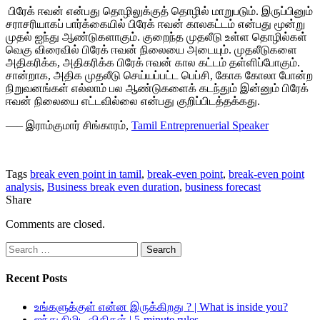
பிரேக்
ஈவன்
என்பது
தொழிலுக்குத்
தொழில்
மாறுபடும்
.
இருப்பினும்
சராசரியாகப்
பார்க்கையில்
பிரேக்
ஈவன்
காலகட்டம்
என்பது
மூன்று
முதல்
ஐந்து
ஆண்டுகளாகும்
.
குறைந்த
முதலீடு
உள்ள
தொழில்கள்
வெகு
விரைவில்
பிரேக்
ஈவன்
நிலையை
அடையும்
.
முதலீடுகளை
அதிகரிக்க
,
அதிகரிக்க
பிரேக்
ஈவன்
கால
கட்டம்
தள்ளிப்போகும்
.
சான்றாக
,
அதிக
முதலீடு
செய்யப்பட்ட
பெப்சி
,
கோக
கோலா
போன்ற
நிறுவனங்கள்
எல்லாம்
பல
ஆண்டுகளைக்
கடந்தும்
இன்னும்
பிரேக்
ஈவன்
நிலையை
எட்டவில்லை
என்பது
குறிப்பிடத்தக்கது
.
—–
இராம்குமார்
சிங்காரம்,
Tamil Entreprenuerial Speaker
Tags
break even point in tamil
,
break-even point
,
break-even point
analysis
,
Business break even duration
,
business forecast
Share
Comments are closed.
Search
for:
Recent Posts
உங்களுக்குள் என்ன இருக்கிறது ? | What is inside you?
ஐந்து நிமிட விதிகள் | 5-minute rules