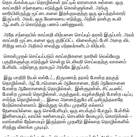
தொடங்கக்கூடிய
தொழில்கள்
நாட்டில்
ஏராளமாக
உள்ளன
.
ஒரு
காய்கறிச்
சந்தையை
எடுத்துக்
கொள்ளுங்கள்
.
அங்கு
லாரியிலிருந்து
மூட்டைகளை
இறக்குவதற்கு
ஒரு
ஒப்பந்தக்காரர்
இருப்பார்
.
அவர்
,
ஒரு
வேலையை
எடுத்து
,
அதில்
நான்கு
கூலி
ஆட்களிடம்
கொடுத்து
பணம்
பண்ணுவார்
.
அதே
சந்தையில்
காய்கறி
விற்பனை
செய்யும்
தரகர்
இருப்பார்
.
அவர்
காய்கறி
மூட்டைகளை
ஒரு
குறிப்பிட்ட
விலைக்குப்
பேசி
அதை
விட
சிறிது
லாபம்
அதிகம்
வைத்து
மற்றவர்களிடம்
விற்பார்
.
கொள்முதல்
செய்யப்படும்
காய்கறிகளை
நகரின்
வெவ்வேறு
பகுதிகளுக்கு
எடுத்துச்
சென்று
டெலிவரி
செய்வதற்கு
வாகனம்
பேசிவிட
மற்றொரு
தரகரும்
அங்கே
இருப்பார்
.
இது
மாதிரி
ரியல்
எஸ்டேட்
,
திருமணத்
தரகர்
போன்ற
தரகுத்
தொழில்கள்
,
ஆட்டோமொபைல்
ஆலோசனை
,
நிதி
ஆலோசனை
போன்ற
ஆலோசனைத்
தொழில்கள்
,
இன்சூரன்ஸ்
,
சிட்ஃபண்ட்
போன்ற
முகவர்
தொழில்கள்
,
மருத்துவர்
,
வழக்கறிஞர்
போன்ற
படிப்பு
சார்ந்த
தொழில்கள்
…
இவை
அனைத்துமே
வீட்டிலிருந்தவாறே
மேற்கொள்ளலாம்
.
இவற்றுகு
பெரிய
முதலீடு
எல்லாம்
தேவையில்லை
.
ஒரு
செல்பேசியும்
,
ஒரு
பைக்கும்
போதும்
.
பேச்சில்
இனிமையும்
,
வாயில்
உண்மையும்
,
செயலில்
வேகமும்
,
கொடுக்கல்
–
வாங்கலில்
நேர்மையும்
இருந்தால்
முதலீடு
இல்லாத
தொழில்களில்
சிறந்து
விளங்க
முடியும்
.