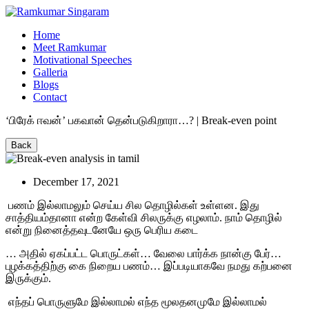
Home
Meet Ramkumar
Motivational Speeches
Galleria
Blogs
Contact
‘பிரேக் ஈவன்’ பகவான் தென்படுகிறாரா…? | Break-even point
Back
December 17, 2021
பணம்
இல்லாமலும்
செய்ய
சில
தொழில்கள்
உள்ளன
.
இது
சாத்தியம்தானா
என்ற
கேள்வி
சிலருக்கு
எழலாம்
.
நாம்
தொழில்
என்று
நினைத்தவுடனேயே
ஒரு
பெரிய
கடை
…
அதில்
ஏகப்பட்ட
பொருட்கள்
…
வேலை
பார்க்க
நான்கு
பேர்
…
புழக்கத்திற்கு
கை
நிறைய
பணம்
…
இப்படியாகவே
நமது
கற்பனை
இருக்கும்
.
எந்தப்
பொருளுமே
இல்லாமல்
எந்த
மூலதனமுமே
இல்லாமல்