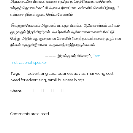
அடிப்படையில்
விளம்பரங்களை
எந்தெந்த
(
பத்திரிக்கை
,
வானொலி
,
உள்ளூர்
தொலைக்காட்சி
அலைவரிசை
)
ஊடகங்களில்
வெளியிடுவது
…?
என்பதை
நீங்கள்
முடிவு
செய்ய
வேண்டும்
.
இவற்றுக்கெல்லாம்
அனுபவம்
வாய்ந்த
விளம்பர
ஆலோசகர்கள்
மாநிலம்
முழுவதும்
இருக்கிறார்கள்
.
அவர்களின்
ஆலோசனைகளைக்
கேட்டுப்
பெற்று
,
அதில்
எது
குறைவான
செலவில்
நிறைந்த
பலன்களைத்
தரும்
என
நீங்கள்
கருதுகிறீர்களோ
அதனைத்
தேர்ந்தெடுக்கலாம்
.
———
இராம்குமார்
சிங்காரம்,
Tamil
motivational speaker
Tags
advertising cost
,
business advise
,
marketing cost
,
Need for advertising
,
tamil business blogs
Share
Comments are closed.