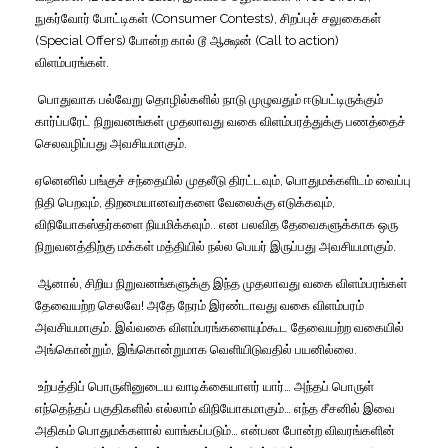
நுகர்வோர்
போட்டிகள்
(Consumer Contests),
சிறப்புச்
சலுகைகள்
(Special Offers)
போன்ற
கால்
டூ
ஆக்ஷன்
(Call to action)
விளம்பரங்கள்
.
பொதுவாக
பல்வேறு
தொழில்களில்
நாடு
முழுவதும்
ஈடுபட்டிருக்கும்
கார்ப்பரேட்
நிறுவனங்கள்
முதலாவது
வகை
விளம்பரத்துக்கு
பணத்தைச்
செலவழிப்பது
அவசியமாகும்
.
ஏனெனில்
பங்குச்
சந்தையில்
முதலீடு
திரட்டவும்
,
பொதுமக்களிடம்
வைப்பு
நிதி
பெறவும்
,
திறமையானவர்களை
வேலைக்கு
எடுக்கவும்
,
விநியோகஸ்தர்களை
நியமிக்கவும்
..
என
பலவித
தேவைகளுக்காக
ஒரு
நிறுவனத்திற்கு
மக்கள்
மத்தியில்
நல்ல
பெயர்
இருப்பது
அவசியமாகும்
.
ஆனால்
,
சிறிய
நிறுவனங்களுக்கு
இந்த
முதலாவது
வகை
விளம்பரங்கள்
தேவையற்ற
செலவே
!
அதே
நேரம்
இரண்டாவது
வகை
விளம்பரம்
அவசியமாகும்
.
இவ்வகை
விளம்பரங்களையும்கூட
தேவையற்ற
வகையில்
அங்கொன்றும்
,
இங்கொன்றுமாக
வெளியிடுவதில்
பயனில்லை
.
உற்பத்திப்
பொருளினுடைய
வாடிக்கையாளர்
யார்
…
அந்தப்
பொருள்
எந்தெந்தப்
பகுதிகளில்
எல்லாம்
விநியோகமாகும்
…
எந்த
சீசனில்
இவை
அதிகம்
பொதுமக்களால்
வாங்கப்படும்
…
என்பன
போன்ற
விவரங்களின்