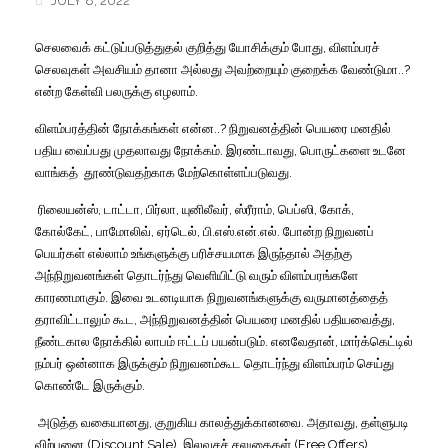
JULY 8, 2022
செலவைக்
கட்டுப்படுத்துதல்
குறித்து
யோசிக்கும்
போது
,
விளம்பரச்
செலவுகள்
அவசியம்
தானா
அல்லது
அவற்றையும்
குறைக்க
வேண்டுமா
..?
என்ற
கேள்வி
பலருக்கு
எழலாம்
.
விளம்பரத்தின்
நோக்கங்கள்
என்ன
..?
நிறுவனத்தின்
பெயரை
மனதில்
பதிய
வைப்பது
முதலாவது
நோக்கம்
.
இரண்டாவது
,
பொருட்களை
உடனே
வாங்கத்
தூண்டுவதற்காக
மேற்கொள்ளப்படுவது
.
ரிலையன்ஸ்
,
டாட்டா
,
பிர்லா
,
யுனிலீவர்
,
ஸ்ரீராம்
,
பெப்ஸி
,
கோக்
,
கோல்கேட்
,
பாமோலிவ்
,
ஏர்டெல்
,
பி
.
எஸ்
.
என்
.
எல்
.
போன்ற
நிறுவனப்
பெயர்கள்
எல்லாம்
உங்களுக்கு
பரிச்சயமாக
இருந்தால்
அதற்கு
அந்நிறுவனங்கள்
தொடர்ந்து
வெளியிட்டு
வரும்
விளம்பரங்களே
காரணமாகும்
.
இவை
உடனடியாக
நிறுவனங்களுக்கு
வருமானத்தைத்
தராவிட்டாலும்
கூட
,
அந்நிறுவனத்தின்
பெயரை
மனதில்
பதியவைத்து
,
நீண்டகால
நோக்கில்
லாபம்
ஈட்டப்
பயன்படும்
.
எனவேதான்
,
மார்க்கெட்டில்
நம்பர்
ஒன்னாக
இருக்கும்
நிறுவனம்கூட
தொடர்ந்து
விளம்பரம்
செய்து
கொண்டே
இருக்கும்
.
அடுத்த
வகையானது
,
குறுகிய
காலத்துக்கானவை
.
அதாவது
,
தள்ளுபடி
விற்பனை
(Discount Sale),
இலவசச்
சலுகைகள்
(Free Offers),